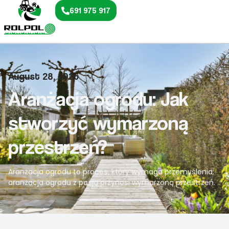
691 975 917
August 28, 2025
Aranżacja ogrodu: Jak
stworzyć wymarzoną
przestrzeń?
Aranżacja ogrodu to proces, który wymaga przemyślenia;
aranżacja ogrodu z pasją przynosi wymarzoną przestrzeń.