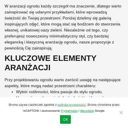
W aranżacji ogrodu każdy szczegół ma znaczenie, dlatego warto
zainspirować się udanymi przykładami, które wprowadzą
świeżość do Twojej przestrzeni. Poniżej dzielimy się galerią
inspirujących zdjęć, które mogą stać się bodźcem do stworzenia
własnej, unikatowej oazy zieleni. Niezależnie od tego, czy
preferujesz nowoczesny minimalistyczny styl, czy bardziej
elegancką i klasyczną aranżację ogrodu, nasze propozycje z
pewnością Cię zainspirują.
KLUCZOWE ELEMENTY
ARANŻACJI
Przy projektowaniu ogrodu warto zwrócić uwagę na następujące
aspekty, które mogą nadać przestrzeni charakteru:
Wybór roślinności, która pasuje do stylu ogrodu.
Harmonijne połączenie kolorów kwiatów i krzewów.
Odpowiednie miejsca do wypoczynku, takie jak taras czy
Strona używa ciasteczek zgodnie z
polityką prywatności
. Strona chroniona przez
ławki.
reCAPTCHA i zastosowanie
Prywatności
i
Warunków
Google.
Elementy wodne, które dodają spokoju i dynamiki.
OK
PRZYKŁADY UDANYCH