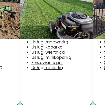
Usługi ładowarką
Usługi koparką
Usługi wiertnicą
Usługi minikoparką
Frezowanie pni
ką
Usługi kosiarką