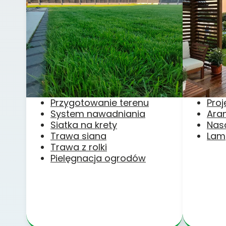
Przygotowanie terenu
Pro
System nawadniania
Ara
Siatka na krety
Nas
Trawa siana
Lam
Trawa z rolki
Pielęgnacja ogrodów