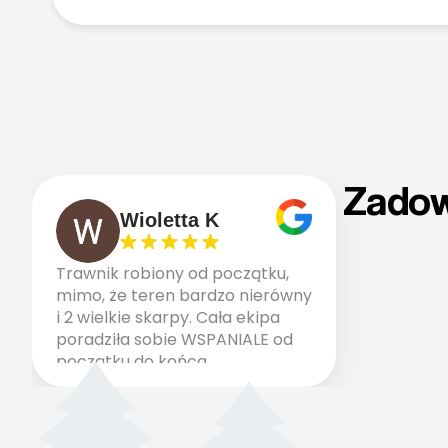
Zadow
Wioletta K
Trawnik robiony od początku,
mimo, że teren bardzo nierówny
i 2 wielkie skarpy. Cała ekipa
poradziła sobie WSPANIALE od
początku do końca,
profesionalny sprzęt, panowie
wiedzą co robią. Wszystko
poszło sprawnie i szybko.