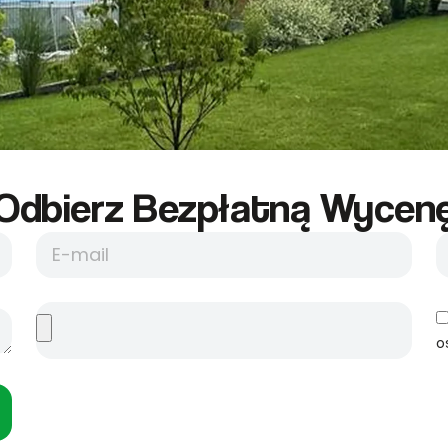
Odbierz Bezpłatną Wycene
o