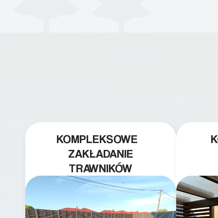
Doradztwo w pielęgnacji
trawnika teraz i na późniejszym
etapie jest dużym plusem. Teraz
razem z dzieckiem i małym
pieskiem cieszymy się pięknym
trawnikiem 🙂 A trawa robi
efekt WOW. Polecam firmę w
100%
KOMPLEKSOWE
ZAKŁADANIE
TRAWNIKÓW