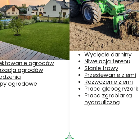
Wycięcie darniny
Niwelacja terenu
jektowanie ogrodów
Sianie trawy
nżacja ogrodów
Przesiewanie ziemi
adzenia
Rozwożenie ziemi
py ogrodowe
Praca glebogryzar
Praca zgrabiarką
hydrauliczną