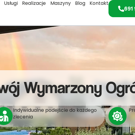
Usługi
Realizacje
Maszyny
Blog
Kontakt
691 
wój Wymarzony Ogr
Indywidualne podejście do każdego
Pr
zlecenia