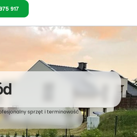
975 917
ód
ofesjonalny sprzęt i terminowość