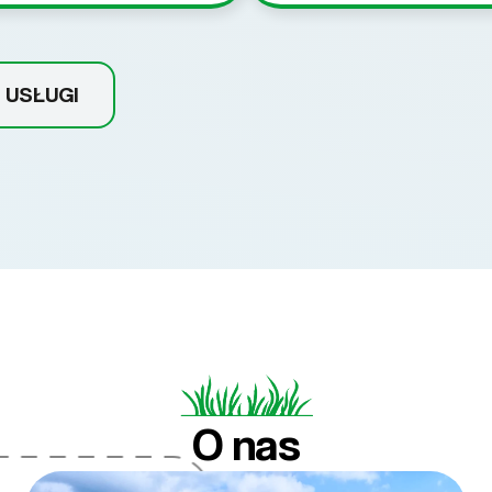
 USŁUGI
O nas