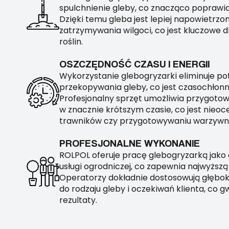
spulchnienie gleby, co znacząco poprawi
Dzięki temu gleba jest lepiej napowietrzon
zatrzymywania wilgoci, co jest kluczowe 
roślin.
OSZCZĘDNOŚĆ CZASU I ENERGII
Wykorzystanie glebogryzarki eliminuje p
przekopywania gleby, co jest czasochłon
Profesjonalny sprzęt umożliwia przygoto
w znacznie krótszym czasie, co jest nieoc
trawników czy przygotowywaniu warzywn
PROFESJONALNE WYKONANIE
ROLPOL oferuje pracę glebogryzarką jako
usługi ogrodniczej, co zapewnia najwyższą
Operatorzy dokładnie dostosowują głębok
do rodzaju gleby i oczekiwań klienta, co g
rezultaty.