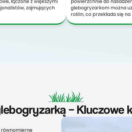
owe, łączone z większymi
powierzchnie do nasadzeń 
jonalistów, zajmujących
glebogryzarkom można uz
roślin, co przekłada się na 
lebogryzarką – Kluczowe 
i równomierne