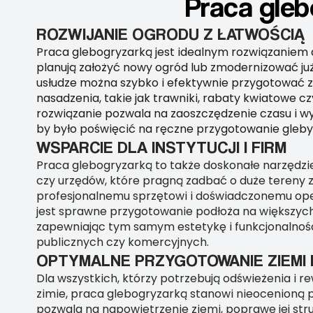
Praca gleb
ROZWIJANIE OGRODU Z ŁATWOŚCIĄ
Praca glebogryzarką jest idealnym rozwiązaniem d
planują założyć nowy ogród lub zmodernizować już i
usłudze można szybko i efektywnie przygotować 
nasadzenia, takie jak trawniki, rabaty kwiatowe cz
rozwiązanie pozwala na zaoszczędzenie czasu i wys
by było poświęcić na ręczne przygotowanie gleby
WSPARCIE DLA INSTYTUCJI I FIRM
Praca glebogryzarką to także doskonałe narzędzie d
czy urzędów, które pragną zadbać o duże tereny zi
profesjonalnemu sprzętowi i doświadczonemu ope
jest sprawne przygotowanie podłoża na większyc
zapewniając tym samym estetykę i funkcjonalność
publicznych czy komercyjnych.
OPTYMALNE PRZYGOTOWANIE ZIEMI P
Dla wszystkich, którzy potrzebują odświeżenia i rew
zimie, praca glebogryzarką stanowi nieocenioną 
pozwala na napowietrzenie ziemi, poprawę jej str