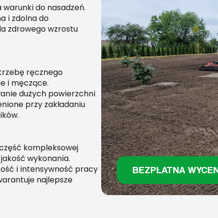
a warunki do nasadzeń.
a i zdolna do
dla zdrowego wzrostu
otrzebę ręcznego
ne i męczące.
wanie dużych powierzchni
enione przy zakładaniu
ików.
 część kompleksowej
 jakość wykonania.
ość i intensywność pracy
BEZPŁATNA WYCE
warantuje najlepsze