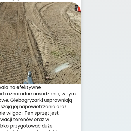
wala na efektywne
d różnorodne nasadzenia, w tym
towe. Glebogryzarki usprawniają
szają jej napowietrzenie oraz
 wilgoci. Ten sprzęt jest
ywacji terenów oraz w
zybko przygotować duże