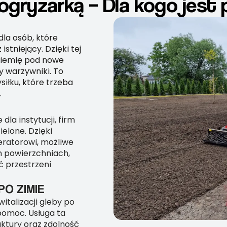
ogryzarką – Dla kogo jest
la osób, które
stniejący. Dzięki tej
ziemię pod nowe
y warzywniki. To
iłku, które trzeba
.
la instytucji, firm
elone. Dzięki
ratorowi, możliwe
h powierzchniach,
 przestrzeni
O ZIMIE
italizacji gleby po
pomoc. Usługa ta
uktury oraz zdolność