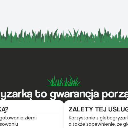
ryzarką to gwarancja porz
KĄ?
ZALETY TEJ USŁUG
gotowania ziemi
Korzystanie z glebogryzark
osowaniu
a także zapewnienie, że g