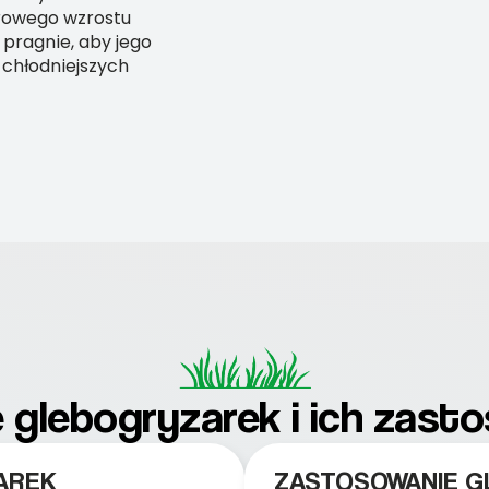
drowego wzrostu
 pragnie, aby jego
 chłodniejszych
 glebogryzarek i ich zast
AREK
ZASTOSOWANIE 