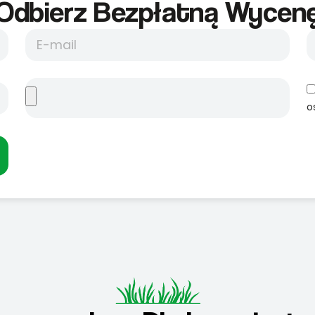
Odbierz Bezpłatną Wycene
o