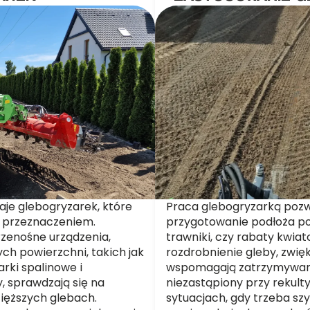
aje glebogryzarek, które
Praca glebogryzarką poz
z przeznaczeniem.
przygotowanie podłoża po
rzenośne urządzenia,
trawniki, czy rabaty kwia
ch powierzchni, takich jak
rozdrobnienie gleby, zwięk
rki spalinowe i
wspomagają zatrzymywanie
y, sprawdzają się na
niezastąpiony przy rekult
ięższych glebach.
sytuacjach, gdy trzeba s