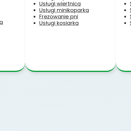
Usługi wiertnicą
Usługi minikoparką
Frezowanie pni
ką
Usługi kosiarką