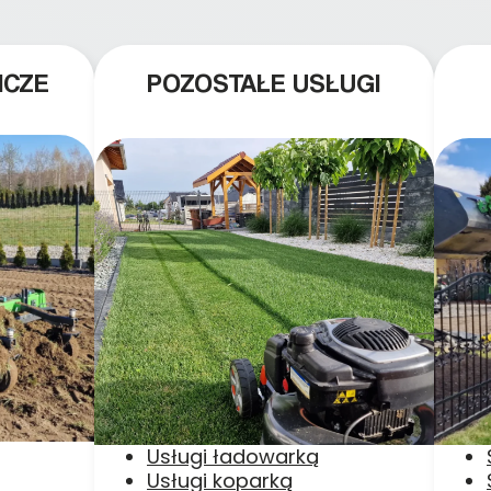
ICZE
POZOSTAŁE USŁUGI
Usługi ładowarką
Usługi koparką