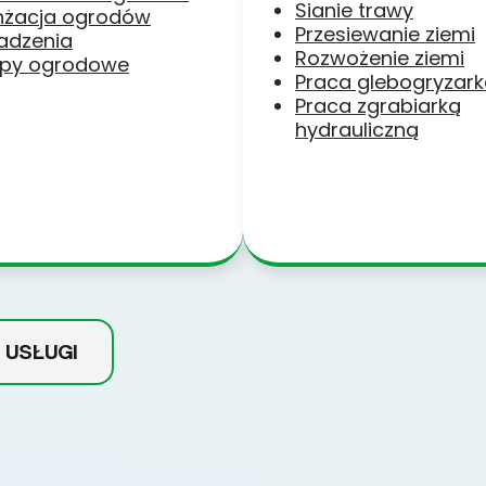
Sianie trawy
nżacja ogrodów
Przesiewanie ziemi
adzenia
Rozwożenie ziemi
py ogrodowe
Praca glebogryzar
Praca zgrabiarką
hydrauliczną
 USŁUGI