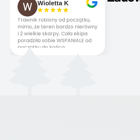
Wioletta K
Trawnik robiony od początku,
mimo, że teren bardzo nierówny
i 2 wielkie skarpy. Cała ekipa
poradziła sobie WSPANIALE od
początku do końca,
profesionalny sprzęt, panowie
wiedzą co robią. Wszystko
poszło sprawnie i szybko.
Doradztwo w pielęgnacji
trawnika teraz i na późniejszym
etapie jest dużym plusem. Teraz
razem z dzieckiem i małym
pieskiem cieszymy się pięknym
trawnikiem :) A trawa robi efekt
WOW. Polecam firmę w 100%