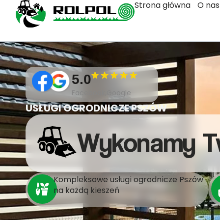
Strona główna
O nas
5.0
Facebook,Google
USŁUGI OGRODNICZE PSZÓW
Wykonamy T
Kompleksowe usługi ogrodnicze Pszów
na każdą kieszeń