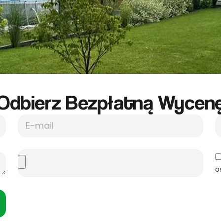
Odbierz Bezpłatną Wycene
o