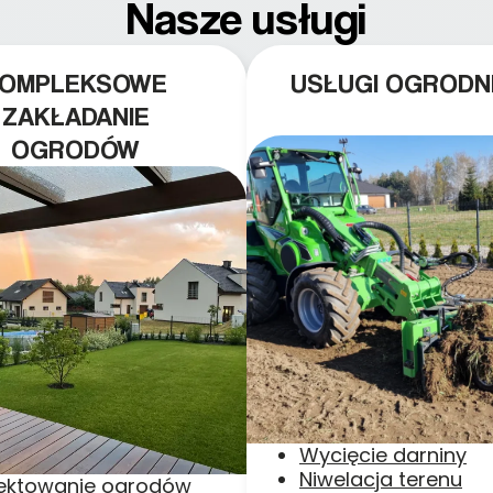
Nasze usługi
KOMPLEKSOWE
USŁUGI OGRODN
ZAKŁADANIE
OGRODÓW
Wycięcie darniny
Niwelacja terenu
jektowanie ogrodów