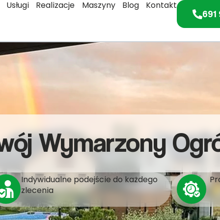
Usługi
Realizacje
Maszyny
Blog
Kontakt
691 
wój Wymarzony Ogr
Indywidualne podejście do każdego
Pr
zlecenia