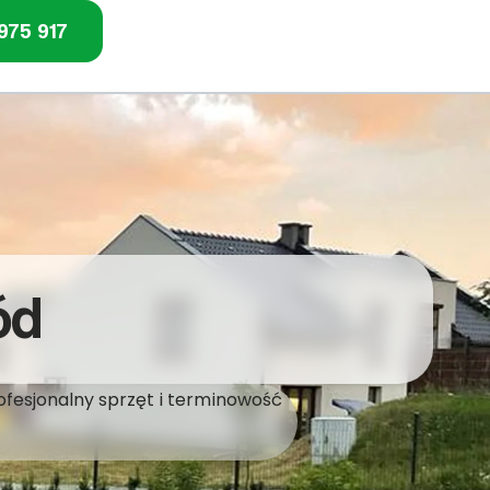
975 917
ód
ofesjonalny sprzęt i terminowość