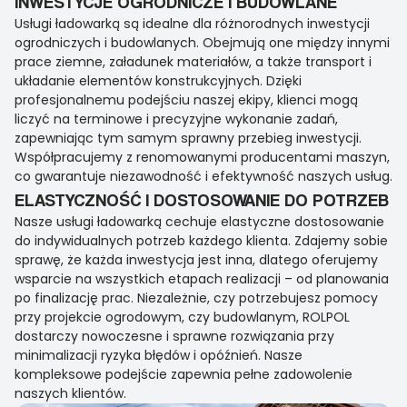
INWESTYCJE OGRODNICZE I BUDOWLANE
Usługi ładowarką są idealne dla różnorodnych inwestycji
ogrodniczych i budowlanych. Obejmują one między innymi
prace ziemne, załadunek materiałów, a także transport i
układanie elementów konstrukcyjnych. Dzięki
profesjonalnemu podejściu naszej ekipy, klienci mogą
liczyć na terminowe i precyzyjne wykonanie zadań,
zapewniając tym samym sprawny przebieg inwestycji.
Współpracujemy z renomowanymi producentami maszyn,
co gwarantuje niezawodność i efektywność naszych usług.
ELASTYCZNOŚĆ I DOSTOSOWANIE DO POTRZEB
Nasze usługi ładowarką cechuje elastyczne dostosowanie
do indywidualnych potrzeb każdego klienta. Zdajemy sobie
sprawę, że każda inwestycja jest inna, dlatego oferujemy
wsparcie na wszystkich etapach realizacji – od planowania
po finalizację prac. Niezależnie, czy potrzebujesz pomocy
przy projekcie ogrodowym, czy budowlanym, ROLPOL
dostarczy nowoczesne i sprawne rozwiązania przy
minimalizacji ryzyka błędów i opóźnień. Nasze
kompleksowe podejście zapewnia pełne zadowolenie
naszych klientów.