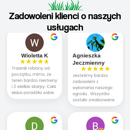
Zadowoleni klienci o naszych
usługach
Wioletta K
Agnieszka
Jeczmienny
Trawnik robiony od
początku, mimo, że
Jesteśmy bardzo
teren bardzo nierówny
zadowoleni z
i 2 wielkie skarpy. Cała
wykonania naszego
ekipa poradziła sobie
ogrodu . Wszystko
WSPANIALE od
zostało zrealizowane
początku do końca,
fachowo, rzetelnie i
profesionalny sprzęt,
zgodnie z naszymi
panowie wiedzą co
oczekiwaniami. Prace
robią. Wszystko poszło
przebiegały sprawnie
sprawnie i szybko.