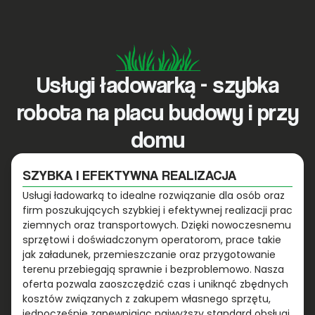
Usługi ładowarką - szybka
robota na placu budowy i przy
domu
SZYBKA I EFEKTYWNA REALIZACJA
Usługi ładowarką to idealne rozwiązanie dla osób oraz
firm poszukujących szybkiej i efektywnej realizacji prac
ziemnych oraz transportowych. Dzięki nowoczesnemu
sprzętowi i doświadczonym operatorom, prace takie
jak załadunek, przemieszczanie oraz przygotowanie
terenu przebiegają sprawnie i bezproblemowo. Nasza
oferta pozwala zaoszczędzić czas i uniknąć zbędnych
kosztów związanych z zakupem własnego sprzętu,
jednocześnie zapewniając najwyższy standard obsługi,