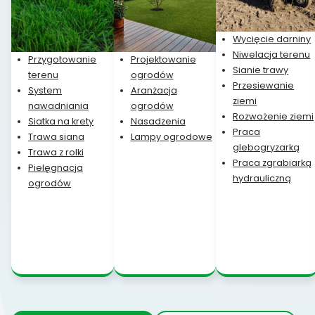
Wycięcie darniny
Niwelacja terenu
Przygotowanie
Projektowanie
Sianie trawy
terenu
ogrodów
Przesiewanie
System
Aranżacja
ziemi
nawadniania
ogrodów
Rozwożenie ziemi
Siatka na krety
Nasadzenia
Praca
Trawa siana
Lampy ogrodowe
glebogryzarką
Trawa z rolki
Praca zgrabiarką
Pielęgnacja
hydrauliczną
ogrodów