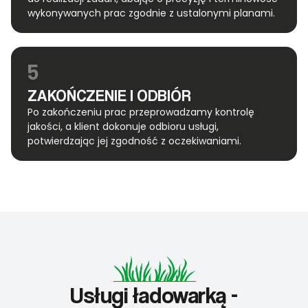
wykonywanych prac zgodnie z ustalonymi planami.
5
ZAKOŃCZENIE I ODBIÓR
Po zakończeniu prac przeprowadzamy kontrolę
jakości, a klient dokonuje odbioru usługi,
potwierdzając jej zgodność z oczekiwaniami.
Usługi ładowarką -