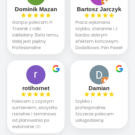
dzięki temu,że firma
Doradztwo w
działa kompleksowo :
Dominik Mazan
Bartosz Jarczyk
pielęgnacji trawnika
ogrodnictwo,nawodnienie,
teraz i na późniejszym
brukarstwo.Efekt
Gorąco polecam.!!!
Praca wykonana
etapie jest dużym
końcowy przerósł
Trawnik z rolki
szybko, starannie i z
plusem. Teraz razem
nasze oczekiwania.
zakładany 3lata temu,
bardzo dobrym
z dzieckiem i małym
Polecamy tę firmę
dalej jest piękny.
efektem końcowym.
pieskiem cieszymy się
wszystkim , którzy
Profesjonalne
Dodatkowo, Pan Paweł
pięknym trawnikiem :)
marzą o pięknym
podejście do pracy,
chętnie udziela porad
A trawa robi efekt
ogrodzie.
terminowo wykonane
i odpowiedzie na
WOW. Polecam firmę
2 zlecenia na rolkę.
pytania.
w 100%
Polecam.
rotihornet
Damian
Polecam z czystym
Szybko i
sumieniem, wszystko
profesjonalnie.
rzetelnie i terminowo
Szczerze polecam
od planowania po
usługodawcę.
wykonanie 👍🏻