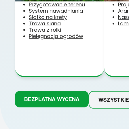
Przygotowanie terenu
Pro
System nawadniania
Ara
Siatka na krety
Nas
Trawa siana
Lam
Trawa z rolki
Pielęgnacja ogrodów
BEZPŁATNA WYCENA
WSZYSTKIE