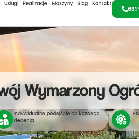
Usługi
Realizacje
Maszyny
Blog
Kontakt
691 
wój Wymarzony Ogr
Indywidualne podejście do każdego
Pr
zlecenia