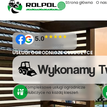
Strona główna
O nas
5.0
Facebook,Google
USŁUGI OGRODNICZE GŁUBCZYCE
Wykonamy T
Kompleksowe usługi ogrodnicze
Głubczyce na każdą kieszeń