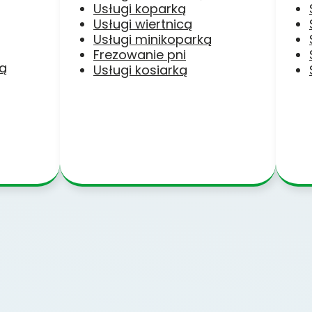
Usługi koparką
Usługi wiertnicą
Usługi minikoparką
Frezowanie pni
ką
Usługi kosiarką