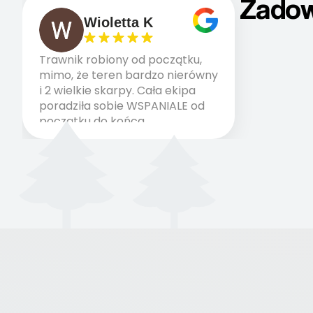
Zadow
Wioletta K
Trawnik robiony od początku,
mimo, że teren bardzo nierówny
i 2 wielkie skarpy. Cała ekipa
poradziła sobie WSPANIALE od
początku do końca,
profesionalny sprzęt, panowie
wiedzą co robią. Wszystko
poszło sprawnie i szybko.
Doradztwo w pielęgnacji
trawnika teraz i na późniejszym
etapie jest dużym plusem. Teraz
razem z dzieckiem i małym
pieskiem cieszymy się pięknym
trawnikiem :) A trawa robi efekt
WOW. Polecam firmę w 100%