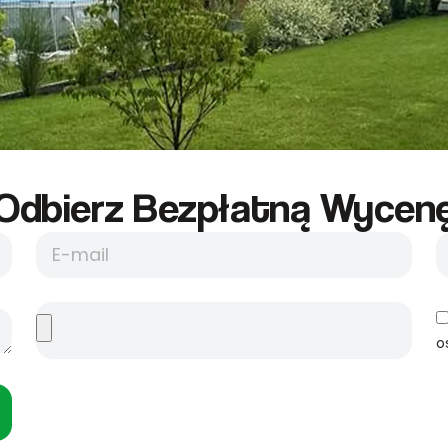
Odbierz Bezpłatną Wycene
o