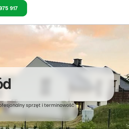
975 917
ód
ofesjonalny sprzęt i terminowość