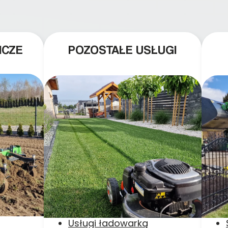
ICZE
POZOSTAŁE USŁUGI
Usługi ładowarką