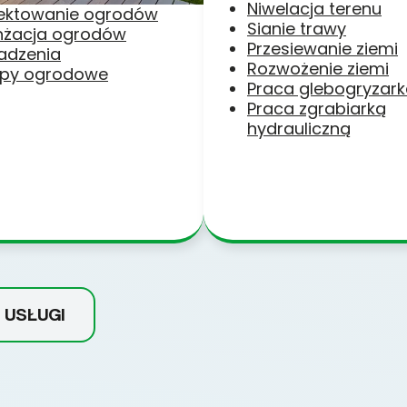
Niwelacja terenu
jektowanie ogrodów
Sianie trawy
nżacja ogrodów
Przesiewanie ziemi
adzenia
Rozwożenie ziemi
py ogrodowe
Praca glebogryzar
Praca zgrabiarką
hydrauliczną
 USŁUGI