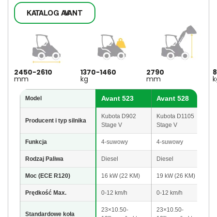
KATALOG AVANT
2450-2610
1370-1460
2790
8
mm
kg
mm
k
Avant 523
Avant 528
A
Model
Kubota D902
Kubota D1105
K
Producent i typ silnika
Stage V
Stage V
S
Funkcja
4-suwowy
4-suwowy
4
Rodzaj Paliwa
Diesel
Diesel
D
Moc (ECE R120)
16 kW (22 KM)
19 kW (26 KM)
1
Prędkość Max.
0-12 km/h
0-12 km/h
0 
23×10.50-
23×10.50-
2
Standardowe koła