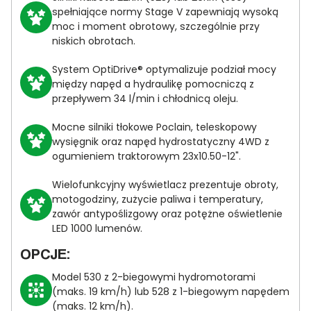
spełniające normy Stage V zapewniają wysoką
moc i moment obrotowy, szczególnie przy
niskich obrotach.
System OptiDrive® optymalizuje podział mocy
między napęd a hydraulikę pomocniczą z
przepływem 34 l/min i chłodnicą oleju.
Mocne silniki tłokowe Poclain, teleskopowy
wysięgnik oraz napęd hydrostatyczny 4WD z
ogumieniem traktorowym 23x10.50-12".
Wielofunkcyjny wyświetlacz prezentuje obroty,
motogodziny, zużycie paliwa i temperatury,
zawór antypoślizgowy oraz potężne oświetlenie
LED 1000 lumenów.
OPCJE:
Model 530 z 2-biegowymi hydromotorami
(maks. 19 km/h) lub 528 z 1-biegowym napędem
(maks. 12 km/h).