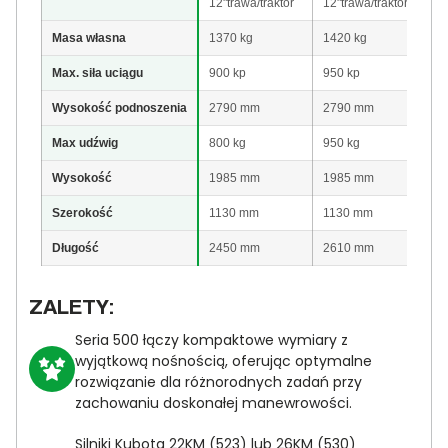
12"trawa/traktor
12"trawa/traktor
12
Masa własna
1370 kg
1420 kg
1
Max. siła uciągu
900 kp
950 kp
1
Wysokość podnoszenia
2790 mm
2790 mm
2
Max udźwig
800 kg
950 kg
9
Wysokość
1985 mm
1985 mm
1
Szerokość
1130 mm
1130 mm
1
Długość
2450 mm
2610 mm
2
ZALETY:
Seria 500 łączy kompaktowe wymiary z
wyjątkową nośnością, oferując optymalne
rozwiązanie dla różnorodnych zadań przy
zachowaniu doskonałej manewrowości.
Silniki Kubota 22KM (523) lub 26KM (530)