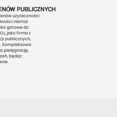
ENÓW PUBLICZNYCH
erenów użyteczności
liwości niemal
ybko gotowe do
L, jako firma z
ji publicznych,
ne. Kompleksowa
ą pielęgnację,
rzeń, będąc
nie.