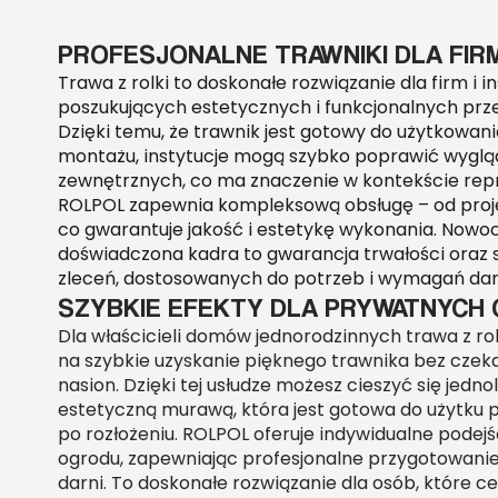
PROFESJONALNE TRAWNIKI DLA FIR
Trawa z rolki to doskonałe rozwiązanie dla firm i in
poszukujących estetycznych i funkcjonalnych prze
Dzięki temu, że trawnik jest gotowy do użytkowani
montażu, instytucje mogą szybko poprawić wyglą
zewnętrznych, co ma znaczenie w kontekście rep
ROLPOL zapewnia kompleksową obsługę – od proje
co gwarantuje jakość i estetykę wykonania. Nowoc
doświadczona kadra to gwarancja trwałości oraz s
zleceń, dostosowanych do potrzeb i wymagań danej
SZYBKIE EFEKTY DLA PRYWATNYC
Dla właścicieli domów jednorodzinnych trawa z rol
na szybkie uzyskanie pięknego trawnika bez czek
nasion. Dzięki tej usłudze możesz cieszyć się jednoli
estetyczną murawą, która jest gotowa do użytku p
po rozłożeniu. ROLPOL oferuje indywidualne podej
ogrodu, zapewniając profesjonalne przygotowanie
darni. To doskonałe rozwiązanie dla osób, które ce