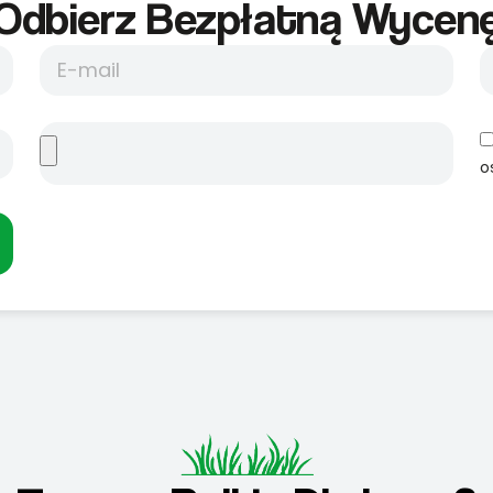
Odbierz Bezpłatną Wycene
o