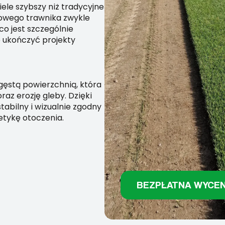
iele szybszy niż tradycyjne
owego trawnika zwykle
co jest szczególnie
 ukończyć projekty
, gęstą powierzchnią, która
az erozję gleby. Dzięki
abilny i wizualnie zgodny
etykę otoczenia.
BEZPŁATNA WYCE