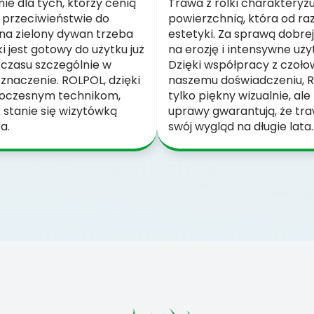
nie dla tych, którzy cenią
Trawa z rolki charakteryz
 przeciwieństwie do
powierzchnią, która od raz
 na zielony dywan trzeba
estetyki. Za sprawą dobrej
i jest gotowy do użytku już
na erozję i intensywne uży
czasu szczególnie w
Dzięki współpracy z czoł
znaczenie. ROLPOL, dzięki
naszemu doświadczeniu, R
woczesnym technikom,
tylko piękny wizualnie, al
 stanie się wizytówką
uprawy gwarantują, że tr
a.
swój wygląd na długie lata.