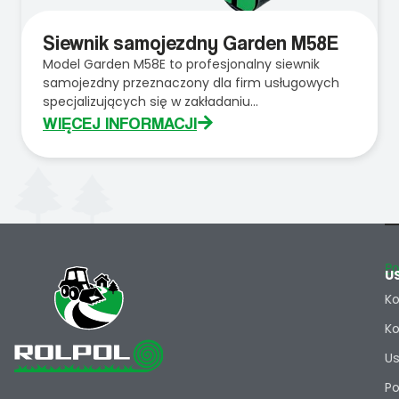
Siewnik samojezdny Garden M58E
Model Garden M58E to profesjonalny siewnik
samojezdny przeznaczony dla firm usługowych
specjalizujących się w zakładaniu...
WIĘCEJ INFORMACJI
Po
U
Ko
Ko
Us
Po