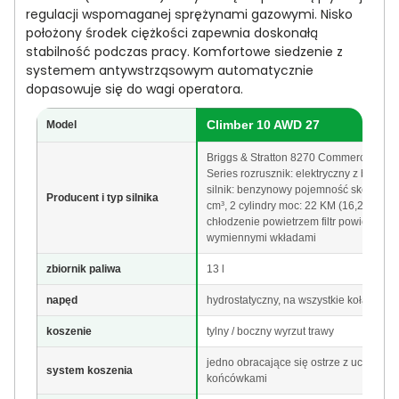
regulacji wspomaganej sprężynami gazowymi. Nisko
położony środek ciężkości zapewnia doskonałą
stabilność podczas pracy. Komfortowe siedzenie z
systemem antywstrząsowym automatycznie
dopasowuje się do wagi operatora.
Climber 10 AWD 27
Model
Briggs & Stratton 8270 Commercial Turf
Series rozrusznik: elektryczny z baterią
silnik: benzynowy pojemność skokowa:
Producent i typ silnika
cm³, 2 cylindry moc: 22 KM (16,2 kW)
chłodzenie powietrzem filtr powietrza z
wymiennymi wkładami
zbiornik paliwa
13 l
napęd
hydrostatyczny, na wszystkie koła
koszenie
tylny / boczny wyrzut trawy
jedno obracające się ostrze z uchylnym
system koszenia
końcówkami