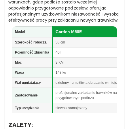
warunkach, gdzie podłoże zostało wcześniej
odpowiednio przygotowane pod zasiew, oferując
profesjonalnym użytkownikom niezawodność i wysoką
efektywność pracy przy zakładaniu nowych trawników.
Garden M58E
Model
Szerokość robocza
58 cm
Pojemność zbiornika
40 l
Moc
3 KM
Waga
148 kg
Wał ugniatający
dzielony - umożliwia obracanie w miejscu
profesjonalne zakładanie trawników na
Zastosowanie
przygotowanym podłożu
Typ urządzenia
siewnik samojezdny
ZALETY: