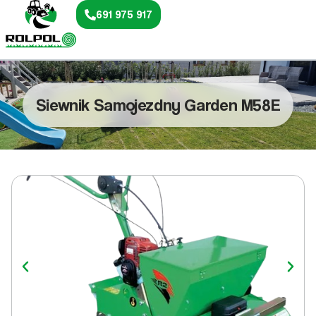
691 975 917
Siewnik Samojezdny Garden M58E