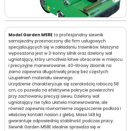
Model Garden M58E
to profesjonalny siewnik
samojezdny przeznaczony dla firm usługowych
specjalizujących się w zakładaniu trawników. Maszyna
wyposażona jest w 3-konny silnik oraz dzielony wał
ugniatający, który umożliwia łatwe obracanie w miejscu
i precyzyjne manewrowanie. 40-litrowy zbiornik na
ziarno zapewnia długotrwałą pracę bez częstych
uzupełnień materiału siewnego.
Urządzenie charakteryzuje się szerokością roboczą 58
cm, co pozwala na efektywne pokrycie powierzchni
przy zachowaniu precyzji siewu. Dzielony wał
ugniatający nie tylko ułatwia manewrowanie, ale
również zapewnia równomierne zagęszczenie podłoża i
właściwy kontakt nasion z glebą. Masa 148 kg
gwarantuje odpowiednią stabilność podczas pracy.
Siewnik Garden M58E idealnie sprawdza się w