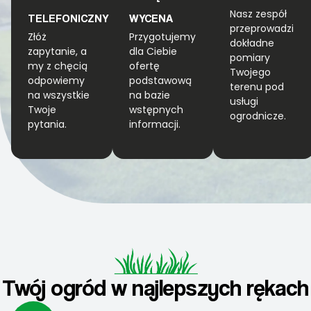
Nasz zespół
TELEFONICZNY
WYCENA
przeprowadzi
Złóż
Przygotujemy
dokładne
zapytanie, a
dla Ciebie
pomiary
my z chęcią
ofertę
Twojego
odpowiemy
podstawową
terenu pod
na wszystkie
na bazie
usługi
Twoje
wstępnych
ogrodnicze.
pytania.
informacji.
Twój ogród w najlepszych rękach