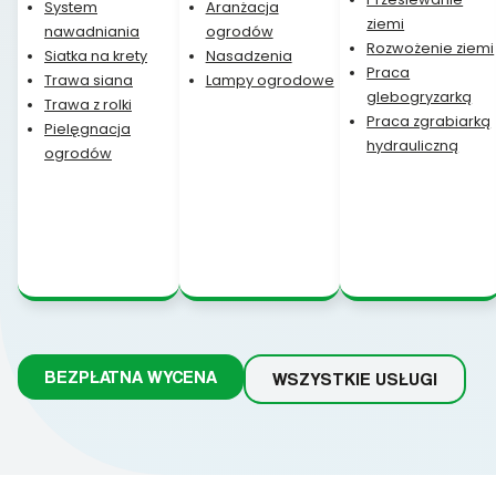
System
Aranżacja
ziemi
nawadniania
ogrodów
Rozwożenie ziemi
Siatka na krety
Nasadzenia
Praca
Trawa siana
Lampy ogrodowe
glebogryzarką
Trawa z rolki
Praca zgrabiarką
Pielęgnacja
hydrauliczną
ogrodów
BEZPŁATNA WYCENA
WSZYSTKIE USŁUGI