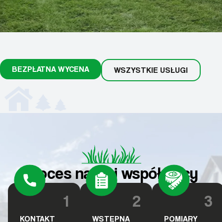
BEZPŁATNA WYCENA
WSZYSTKIE USŁUGI
Proces naszej współpracy
1
2
3
KONTAKT
WSTĘPNA
POMIARY