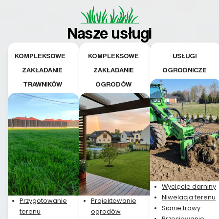
Doradztwo w
pielęgnacji trawnika
teraz i na późniejszym
Nasze usługi
etapie jest dużym
plusem. Teraz razem
z dzieckiem i małym
KOMPLEKSOWE
KOMPLEKSOWE
USŁUGI
pieskiem cieszymy się
ZAKŁADANIE
ZAKŁADANIE
OGRODNICZE
pięknym trawnikiem :)
TRAWNIKÓW
OGRODÓW
A trawa robi efekt
WOW. Polecam firmę
w 100%
Wycięcie darniny
Niwelacja terenu
Przygotowanie
Projektowanie
Sianie trawy
terenu
ogrodów
Przesiewanie