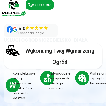
691 975 917
5.0
Facebook,Google
USŁUGI OGRODNICZE BIELSKO-BIAŁA
Wykonamy Twój Wymarzony
Ogród
Kompleksowe
Indywidualne
Profesjon
usługi
podejście do
sprzęt i
ogrodnicze
każdego
terminow
Bielsko-Biała
zlecenia
na każdą
kieszeń