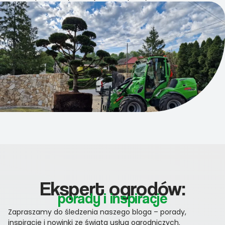
Ekspert ogrodów:
porady i inspiracje
Zapraszamy do śledzenia naszego bloga – porady,
inspiracje i nowinki ze świata usług ogrodniczych.