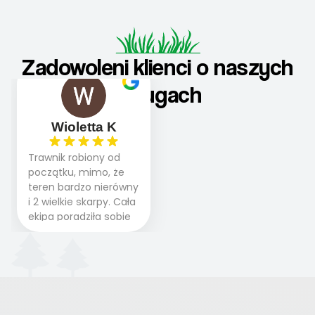
Zadowoleni klienci o naszych
usługach
Wioletta K
Trawnik robiony od
początku, mimo, że
teren bardzo nierówny
i 2 wielkie skarpy. Cała
ekipa poradziła sobie
WSPANIALE od
początku do końca,
profesionalny sprzęt,
panowie wiedzą co
robią. Wszystko poszło
sprawnie i szybko.