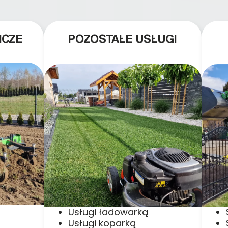
ICZE
POZOSTAŁE USŁUGI
Usługi ładowarką
Usługi koparką