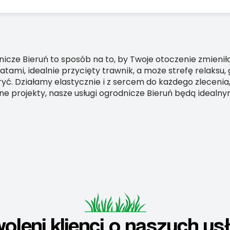
odnicze Bieruń to sposób na to, by Twoje otoczenie zmieni
ami, idealnie przycięty trawnik, a może strefę relaksu,
ryć. Działamy elastycznie i z sercem do każdego zleceni
e projekty, nasze usługi ogrodnicze Bieruń będą idealn
oleni klienci o naszych us