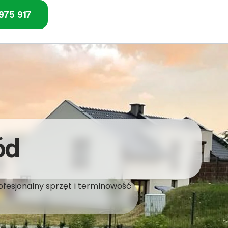
975 917
ód
ofesjonalny sprzęt i terminowość