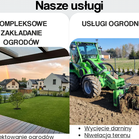
Nasze usługi
KOMPLEKSOWE
USŁUGI OGRODN
ZAKŁADANIE
OGRODÓW
Wycięcie darniny
Niwelacja terenu
jektowanie ogrodów