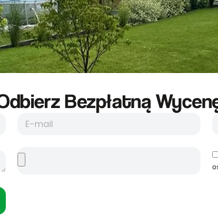
Odbierz Bezpłatną Wycene
o