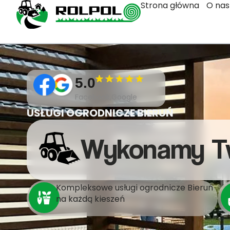
Strona główna
O nas
5.0
Facebook,Google
USŁUGI OGRODNICZE BIERUŃ
Wykonamy T
Kompleksowe usługi ogrodnicze Bieruń
na każdą kieszeń