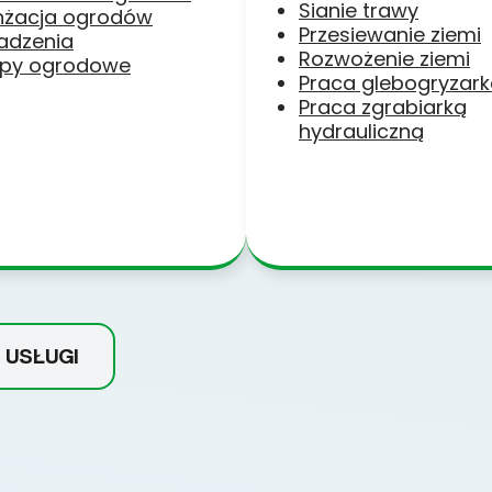
Sianie trawy
nżacja ogrodów
Przesiewanie ziemi
adzenia
Rozwożenie ziemi
py ogrodowe
Praca glebogryzar
Praca zgrabiarką
hydrauliczną
 USŁUGI