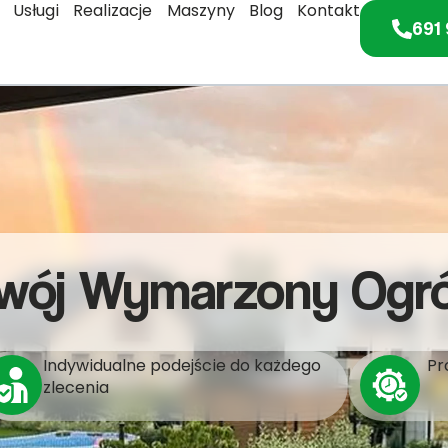
Usługi
Realizacje
Maszyny
Blog
Kontakt
691 
wój Wymarzony Ogr
Indywidualne podejście do każdego
Pr
zlecenia