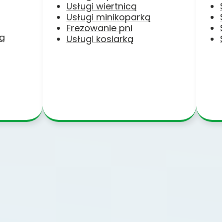
Usługi wiertnicą
Usługi minikoparką
Frezowanie pni
ką
Usługi kosiarką