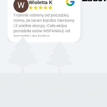
Wioletta K
Trawnik robiony od początku,
mimo, że teren bardzo nierówny
i 2 wielkie skarpy. Cała ekipa
poradziła sobie WSPANIALE od
początku do końca,
profesionalny sprzęt, panowie
wiedzą co robią. Wszystko
poszło sprawnie i szybko.
Doradztwo w pielęgnacji
trawnika teraz i na późniejszym
etapie jest dużym plusem. Teraz
razem z dzieckiem i małym
pieskiem cieszymy się pięknym
trawnikiem :) A trawa robi efekt
WOW. Polecam firmę w 100%