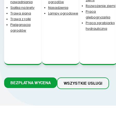
ziemi
nawadniania
ogrodów
Rozwożenie ziemi
Siatka na krety
Nasadzenia
Praca
Trawa siana
Lampy ogrodowe
glebogryzarką
Trawa z rolki
Praca zgrabiarką
Pielęgnacja
hydrauliczną
ogrodów
BEZPŁATNA WYCENA
WSZYSTKIE USŁUGI