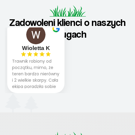
Zadowoleni klienci o naszych
usługach
Wioletta K
Trawnik robiony od
początku, mimo, że
teren bardzo nierówny
i 2 wielkie skarpy. Cała
ekipa poradziła sobie
WSPANIALE od
początku do końca,
profesionalny sprzęt,
panowie wiedzą co
robią. Wszystko poszło
sprawnie i szybko.
Doradztwo w