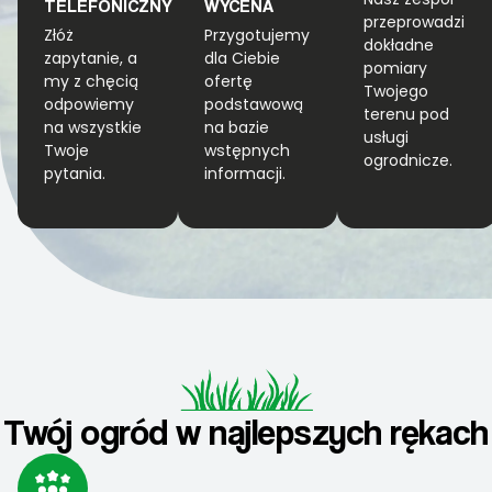
TELEFONICZNY
WYCENA
przeprowadzi
Złóż
Przygotujemy
dokładne
zapytanie, a
dla Ciebie
pomiary
my z chęcią
ofertę
Twojego
odpowiemy
podstawową
terenu pod
na wszystkie
na bazie
usługi
Twoje
wstępnych
ogrodnicze.
pytania.
informacji.
Twój ogród w najlepszych rękach