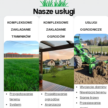
pielęgnacji trawnika
teraz i na późniejszym
Nasze usługi
etapie jest dużym
plusem. Teraz razem
z dzieckiem i małym
KOMPLEKSOWE
KOMPLEKSOWE
USŁUGI
pieskiem cieszymy się
ZAKŁADANIE
ZAKŁADANIE
OGRODNICZE
pięknym trawnikiem :)
TRAWNIKÓW
OGRODÓW
A trawa robi efekt
WOW. Polecam firmę
w 100%
Wycięcie darniny
Niwelacja terenu
Przygotowanie
Projektowanie
Sianie trawy
terenu
ogrodów
Przesiewanie
System
Aranżacja