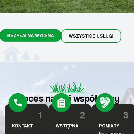
BEZPŁATNA WYCENA
WSZYSTKIE USŁUGI
Proces naszej współpracy
1
2
3
KONTAKT
WSTĘPNA
POMIARY
Nasz zespół