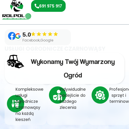
691 975 917
5.0
Facebook,Google
USŁUGI OGRODNICZE CZARNOWĄSY
Wykonamy Twój Wymarzony
Ogród
Kompleksowe
Indywidualne
Profesjon
usługi
podejście do
sprzęt i
ogrodnicze
każdego
terminow
Czarnowąsy
zlecenia
na każdą
kieszeń