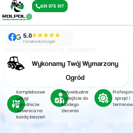
691 975 917
5.0
Facebook,Google
USŁUGI OGRODNICZE JASIENICA
Wykonamy Twój Wymarzony
Ogród
Kompleksowe
Indywidualne
Profesjon
usługi
podejście do
sprzęt i
ogrodnicze
każdego
terminow
Jasienica na
zlecenia
każdą kieszeń