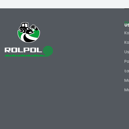
Po
U
Ko
Ko
Us
Po
Ła
Ma
Ma