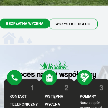
BEZPŁATNA WYCENA
WSZYSTKIE USŁUGI
Proces naszej współpracy
1
2
3
KONTAKT
WSTĘPNA
POMIARY
Nasz zespół
TELEFONICZNY
WYCENA
przeprowadzi