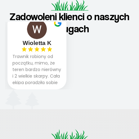
Zadowoleni klienci o naszych
usługach
Wioletta K
Trawnik robiony od
początku, mimo, że
teren bardzo nierówny
i 2 wielkie skarpy. Cała
ekipa poradziła sobie
WSPANIALE od
początku do końca,
profesionalny sprzęt,
panowie wiedzą co
robią. Wszystko poszło
sprawnie i szybko.
Doradztwo w
pielęgnacji trawnika