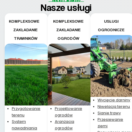
teraz i na późniejszym
Nasze usługi
etapie jest dużym
plusem. Teraz razem
z dzieckiem i małym
KOMPLEKSOWE
KOMPLEKSOWE
USŁUGI
pieskiem cieszymy się
ZAKŁADANIE
ZAKŁADANIE
OGRODNICZE
pięknym trawnikiem :)
TRAWNIKÓW
OGRODÓW
A trawa robi efekt
WOW. Polecam firmę
w 100%
Wycięcie darniny
Niwelacja terenu
Przygotowanie
Projektowanie
Sianie trawy
terenu
ogrodów
Przesiewanie
System
Aranżacja
ziemi
nawadniania
ogrodów