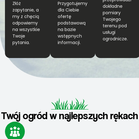
Złóż
Przygotujemy
dokładne
zapytanie, a
dla Ciebie
pomiary
my z chęcią
ofertę
Twojego
odpowiemy
podstawową
terenu pod
na wszystkie
na bazie
usługi
Twoje
wstępnych
ogrodnicze.
pytania.
informacji.
Twój ogród w najlepszych rękach