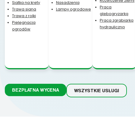
Rozwożenie ziemi
Siatka na krety
Nasadzenia
Praca
Trawa siana
Lampy ogrodowe
glebogryzarką
Trawa z rolki
Praca zgrabiarką
Pielęgnacja
hydrauliczną
ogrodów
BEZPŁATNA WYCENA
WSZYSTKIE USŁUGI