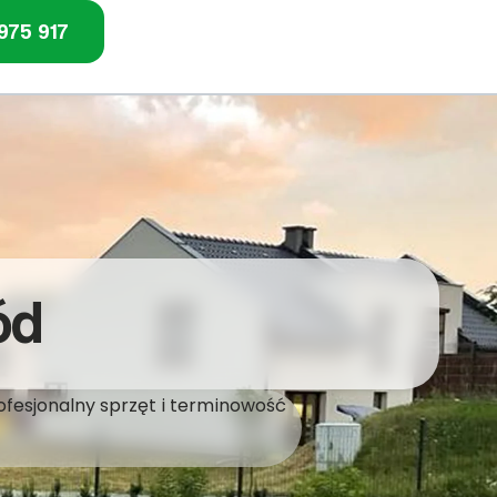
975 917
ód
ofesjonalny sprzęt i terminowość