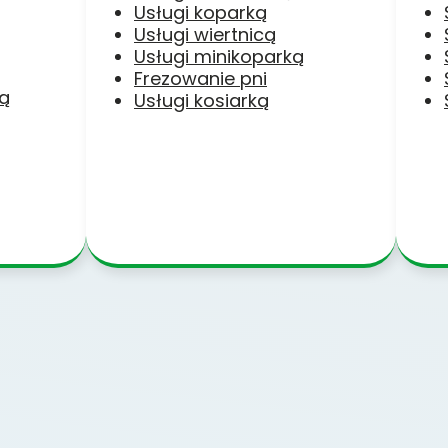
Usługi koparką
Usługi wiertnicą
Usługi minikoparką
Frezowanie pni
ką
Usługi kosiarką