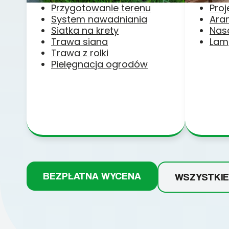
Przygotowanie terenu
Pro
System nawadniania
Ara
Siatka na krety
Nas
Trawa siana
Lam
Trawa z rolki
Pielęgnacja ogrodów
BEZPŁATNA WYCENA
WSZYSTKIE