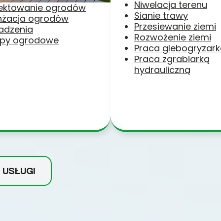
Niwelacja terenu
jektowanie ogrodów
Sianie trawy
nżacja ogrodów
Przesiewanie ziemi
adzenia
Rozwożenie ziemi
py ogrodowe
Praca glebogryzar
Praca zgrabiarką
hydrauliczną
 USŁUGI