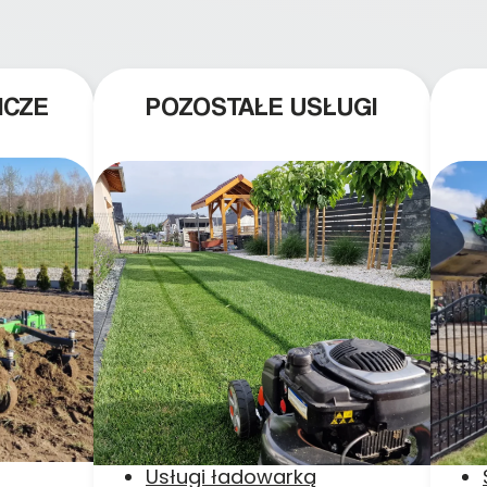
ICZE
POZOSTAŁE USŁUGI
Usługi ładowarką