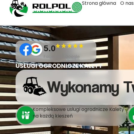
Strona główna
O nas
5.0
Facebook,Google
USŁUGI OGRODNICZE KALETY
Wykonamy T
Kompleksowe usługi ogrodnicze Kalety
na każdą kieszeń