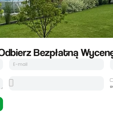
Odbierz Bezpłatną Wycene
o