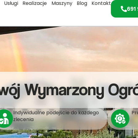
Usługi
Realizacje
Maszyny
Blog
Kontakt
691 
wój Wymarzony Ogr
Indywidualne podejście do każdego
Pr
zlecenia