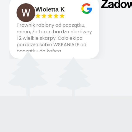
Zadow
Wioletta K
Trawnik robiony od początku,
mimo, że teren bardzo nierówny
i 2 wielkie skarpy. Cała ekipa
poradziła sobie WSPANIALE od
początku do końca,
profesionalny sprzęt, panowie
wiedzą co robią. Wszystko
poszło sprawnie i szybko.
Doradztwo w pielęgnacji
trawnika teraz i na późniejszym
etapie jest dużym plusem. Teraz
razem z dzieckiem i małym
pieskiem cieszymy się pięknym
trawnikiem :) A trawa robi efekt
WOW. Polecam firmę w 100%