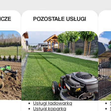
ICZE
POZOSTAŁE USŁUGI
Usługi ładowarką
Usługi koparką