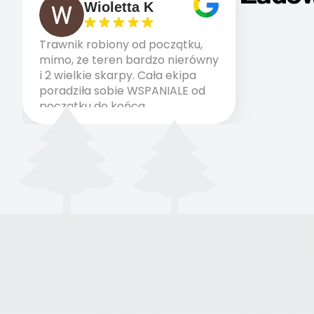
Wioletta K
Trawnik robiony od początku,
mimo, że teren bardzo nierówny
i 2 wielkie skarpy. Cała ekipa
poradziła sobie WSPANIALE od
początku do końca,
profesionalny sprzęt, panowie
wiedzą co robią. Wszystko
poszło sprawnie i szybko.
Doradztwo w pielęgnacji
trawnika teraz i na późniejszym
etapie jest dużym plusem. Teraz
razem z dzieckiem i małym
pieskiem cieszymy się pięknym
trawnikiem :) A trawa robi efekt
WOW. Polecam firmę w 100%