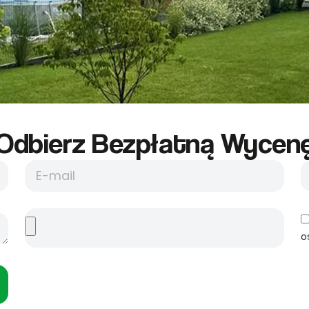
Odbierz Bezpłatną Wycene
o