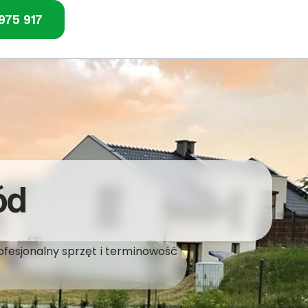
975 917
ód
ofesjonalny sprzęt i terminowość