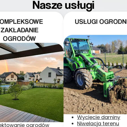
Nasze usługi
KOMPLEKSOWE
USŁUGI OGRODN
ZAKŁADANIE
OGRODÓW
Wycięcie darniny
Niwelacja terenu
jektowanie ogrodów