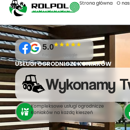
Strona główna
O nas
5.0
Facebook,Google
USŁUGI OGRODNICZE KONIAKÓW
Wykonamy T
Kompleksowe usługi ogrodnicze
Koniaków na każdą kieszeń