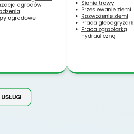
Sianie trawy
nżacja ogrodów
Przesiewanie ziemi
adzenia
Rozwożenie ziemi
py ogrodowe
Praca glebogryzar
Praca zgrabiarką
hydrauliczną
 USŁUGI