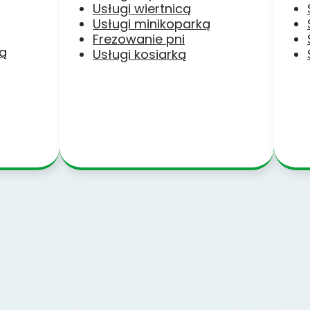
Usługi wiertnicą
Usługi minikoparką
Frezowanie pni
ką
Usługi kosiarką