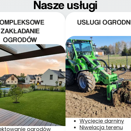
Nasze usługi
KOMPLEKSOWE
USŁUGI OGRODN
ZAKŁADANIE
OGRODÓW
Wycięcie darniny
Niwelacja terenu
jektowanie ogrodów