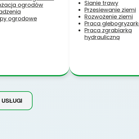
Sianie trawy
nżacja ogrodów
Przesiewanie ziemi
adzenia
Rozwożenie ziemi
py ogrodowe
Praca glebogryzar
Praca zgrabiarką
hydrauliczną
 USŁUGI