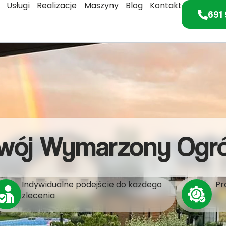
Usługi
Realizacje
Maszyny
Blog
Kontakt
691 
wój Wymarzony Ogr
Indywidualne podejście do każdego
Pr
zlecenia