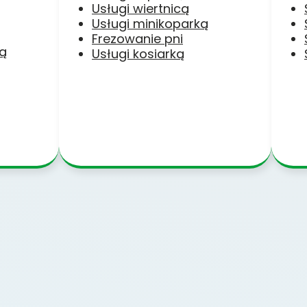
Usługi wiertnicą
Usługi minikoparką
Frezowanie pni
ką
Usługi kosiarką