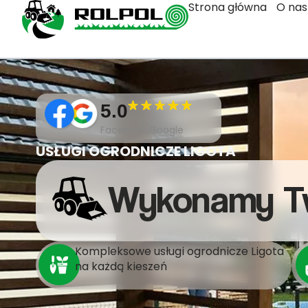
Strona główna
O nas
5.0
Facebook,Google
USŁUGI OGRODNICZE LIGOTA
Wykonamy T
Kompleksowe usługi ogrodnicze Ligota
na każdą kieszeń