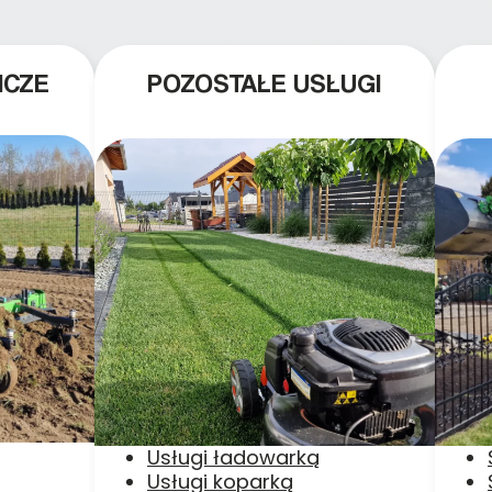
ICZE
POZOSTAŁE USŁUGI
Usługi ładowarką
Usługi koparką