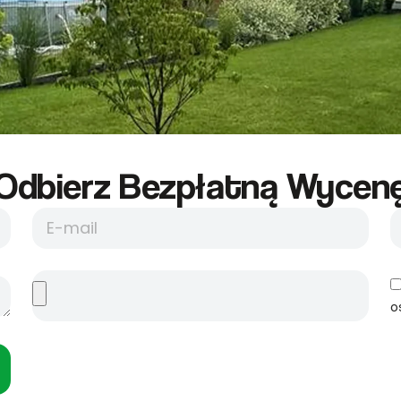
Odbierz Bezpłatną Wycene
o