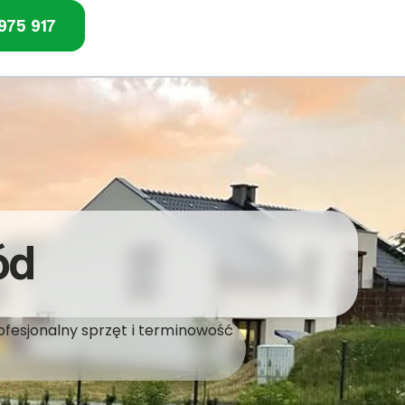
975 917
ód
ofesjonalny sprzęt i terminowość