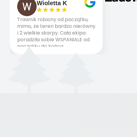
Wioletta K
Trawnik robiony od początku,
mimo, że teren bardzo nierówny
i 2 wielkie skarpy. Cała ekipa
poradziła sobie WSPANIALE od
początku do końca,
profesionalny sprzęt, panowie
wiedzą co robią. Wszystko
poszło sprawnie i szybko.
Doradztwo w pielęgnacji
trawnika teraz i na późniejszym
etapie jest dużym plusem. Teraz
razem z dzieckiem i małym
pieskiem cieszymy się pięknym
trawnikiem :) A trawa robi efekt
WOW. Polecam firmę w 100%