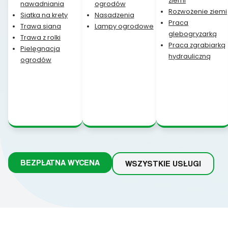
ziemi
nawadniania
ogrodów
Rozwożenie ziemi
Siatka na krety
Nasadzenia
Praca
Trawa siana
Lampy ogrodowe
glebogryzarką
Trawa z rolki
Praca zgrabiarką
Pielęgnacja
hydrauliczną
ogrodów
BEZPŁATNA WYCENA
WSZYSTKIE USŁUGI