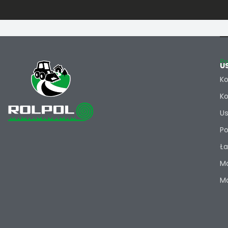
Po
U
Ko
Ko
Us
Po
Ła
Ma
Ma