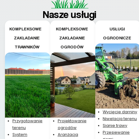
pielęgnacji trawnika
teraz i na późniejszym
Nasze usługi
etapie jest dużym
plusem. Teraz razem
z dzieckiem i małym
KOMPLEKSOWE
KOMPLEKSOWE
USŁUGI
pieskiem cieszymy się
ZAKŁADANIE
ZAKŁADANIE
OGRODNICZE
pięknym trawnikiem :)
TRAWNIKÓW
OGRODÓW
A trawa robi efekt
WOW. Polecam firmę
w 100%
Wycięcie darniny
Niwelacja terenu
Przygotowanie
Projektowanie
Sianie trawy
terenu
ogrodów
Przesiewanie
System
Aranżacja