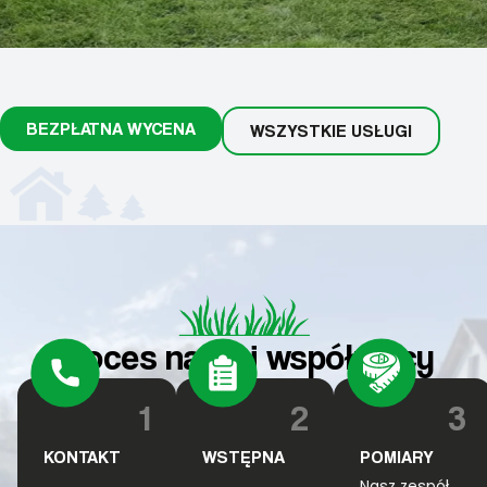
BEZPŁATNA WYCENA
WSZYSTKIE USŁUGI
Proces naszej współpracy
1
2
3
KONTAKT
WSTĘPNA
POMIARY
Nasz zespół