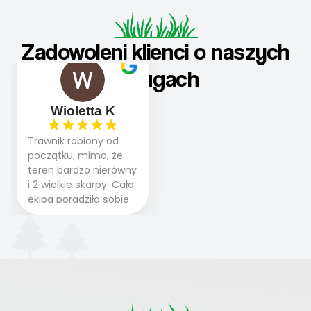
Zadowoleni klienci o naszych
usługach
Wioletta K
Trawnik robiony od
początku, mimo, że
teren bardzo nierówny
i 2 wielkie skarpy. Cała
ekipa poradziła sobie
WSPANIALE od
początku do końca,
profesionalny sprzęt,
panowie wiedzą co
robią. Wszystko poszło
sprawnie i szybko.
Doradztwo w