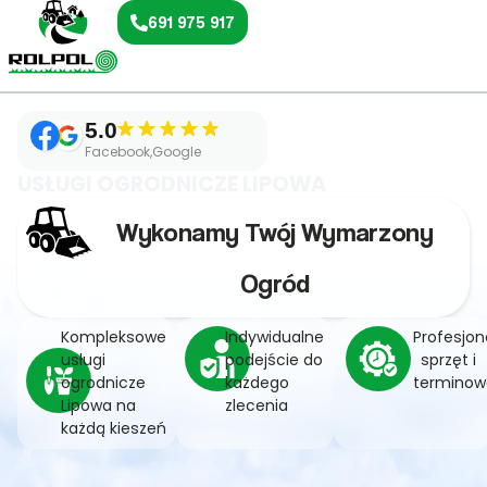
691 975 917
5.0
Facebook,Google
USŁUGI OGRODNICZE LIPOWA
Wykonamy Twój Wymarzony
Ogród
Kompleksowe
Indywidualne
Profesjon
usługi
podejście do
sprzęt i
ogrodnicze
każdego
terminow
Lipowa na
zlecenia
każdą kieszeń