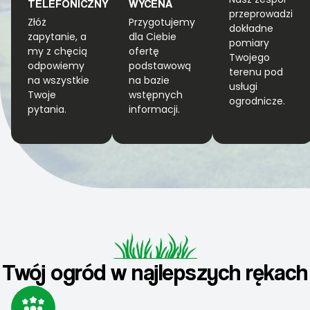
TELEFONICZNY
WYCENA
przeprowadzi
Złóż
Przygotujemy
dokładne
zapytanie, a
dla Ciebie
pomiary
my z chęcią
ofertę
Twojego
odpowiemy
podstawową
terenu pod
na wszystkie
na bazie
usługi
Twoje
wstępnych
ogrodnicze.
pytania.
informacji.
Twój ogród w najlepszych rękach