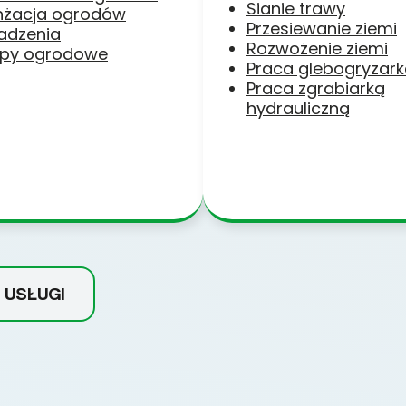
Sianie trawy
nżacja ogrodów
Przesiewanie ziemi
adzenia
Rozwożenie ziemi
py ogrodowe
Praca glebogryzar
Praca zgrabiarką
hydrauliczną
 USŁUGI