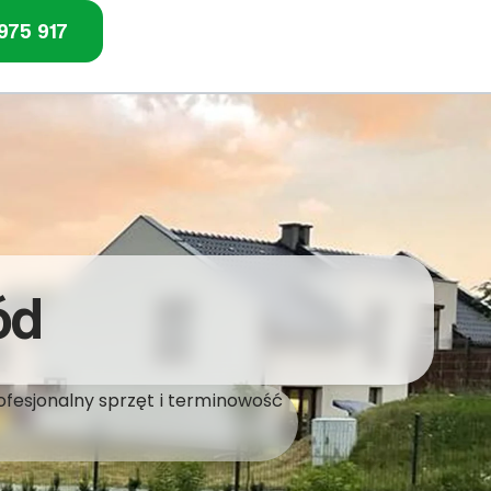
975 917
ód
ofesjonalny sprzęt i terminowość