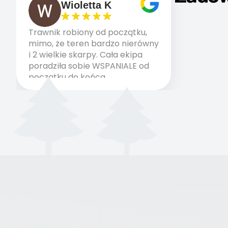
Wioletta K
Trawnik robiony od początku,
mimo, że teren bardzo nierówny
i 2 wielkie skarpy. Cała ekipa
poradziła sobie WSPANIALE od
początku do końca,
profesionalny sprzęt, panowie
wiedzą co robią. Wszystko
poszło sprawnie i szybko.
Doradztwo w pielęgnacji
trawnika teraz i na późniejszym
etapie jest dużym plusem. Teraz
razem z dzieckiem i małym
pieskiem cieszymy się pięknym
trawnikiem :) A trawa robi efekt
WOW. Polecam firmę w 100%