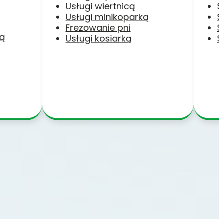
Usługi wiertnicą
Usługi minikoparką
Frezowanie pni
ką
Usługi kosiarką