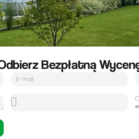
Odbierz Bezpłatną Wycene
o