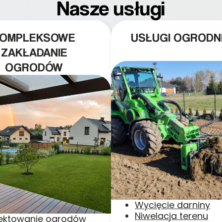
Nasze usługi
KOMPLEKSOWE
USŁUGI OGRODN
ZAKŁADANIE
OGRODÓW
Wycięcie darniny
Niwelacja terenu
jektowanie ogrodów