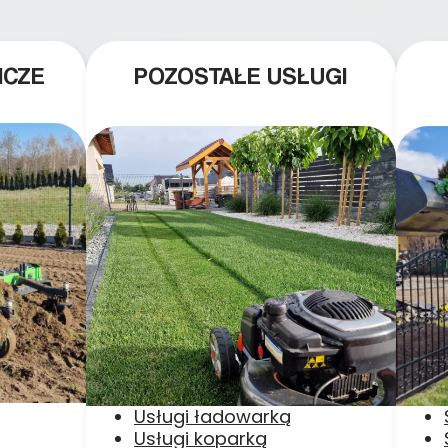
ICZE
POZOSTAŁE USŁUGI
Usługi ładowarką
Usługi koparką