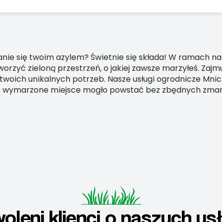
anie się twoim azylem? Świetnie się składa! W ramach n
orzyć zieloną przestrzeń, o jakiej zawsze marzyłeś. Zajm
woich unikalnych potrzeb. Nasze usługi ogrodnicze Mnich
je wymarzone miejsce mogło powstać bez zbędnych zmartw
oleni klienci o naszych us