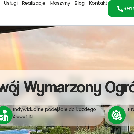
Usługi
Realizacje
Maszyny
Blog
Kontakt
691 
wój Wymarzony Ogr
Indywidualne podejście do każdego
Pr
zlecenia