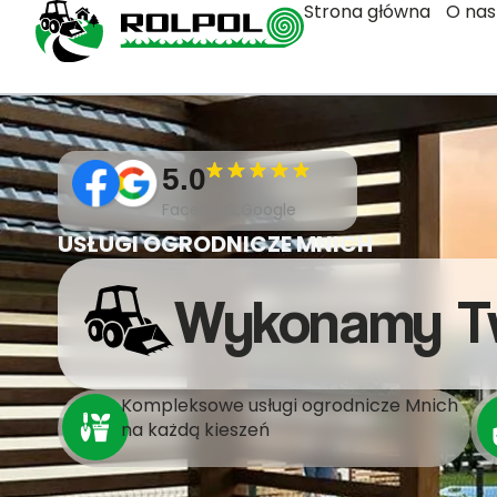
Strona główna
O nas
5.0
Facebook,Google
USŁUGI OGRODNICZE MNICH
Wykonamy T
Kompleksowe usługi ogrodnicze Mnich
na każdą kieszeń