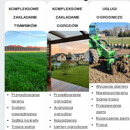
plusem. Teraz razem
z dzieckiem i małym
KOMPLEKSOWE
KOMPLEKSOWE
USŁUGI
pieskiem cieszymy się
ZAKŁADANIE
ZAKŁADANIE
OGRODNICZE
pięknym trawnikiem :)
TRAWNIKÓW
OGRODÓW
A trawa robi efekt
WOW. Polecam firmę
w 100%
Wycięcie darniny
Niwelacja terenu
Przygotowanie
Projektowanie
Sianie trawy
terenu
ogrodów
Przesiewanie
System
Aranżacja
ziemi
nawadniania
ogrodów
Rozwożenie ziemi
Siatka na krety
Nasadzenia
Praca
Trawa siana
Lampy ogrodowe