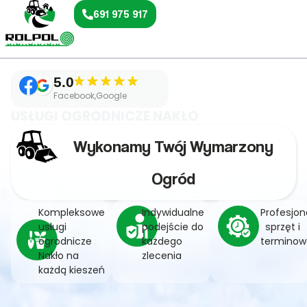
691 975 917
5.0
Facebook,Google
USŁUGI OGRODNICZE NAKŁO
Wykonamy Twój Wymarzony
Ogród
Kompleksowe
Indywidualne
Profesjon
usługi
podejście do
sprzęt i
ogrodnicze
każdego
terminow
Nakło na
zlecenia
każdą kieszeń