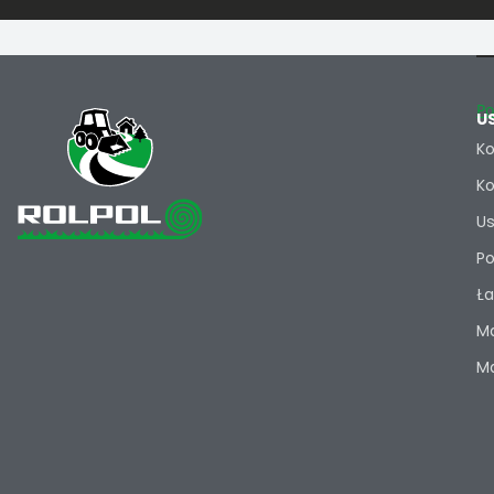
Po
U
Ko
Ko
Us
Po
Ła
Ma
Ma