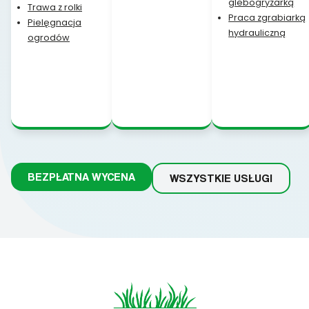
glebogryzarką
Trawa z rolki
Praca zgrabiarką
Pielęgnacja
hydrauliczną
ogrodów
BEZPŁATNA WYCENA
WSZYSTKIE USŁUGI