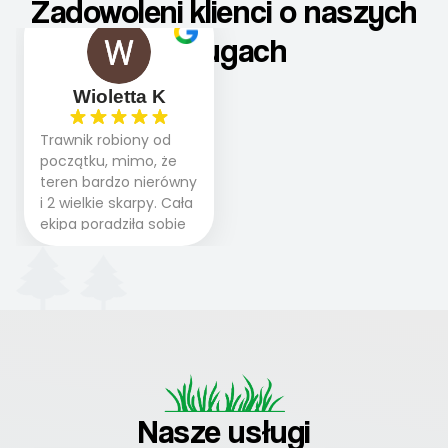
Zadowoleni klienci o naszych
usługach
Wioletta K
Trawnik robiony od
początku, mimo, że
teren bardzo nierówny
i 2 wielkie skarpy. Cała
ekipa poradziła sobie
WSPANIALE od
początku do końca,
profesionalny sprzęt,
panowie wiedzą co
robią. Wszystko poszło
sprawnie i szybko.
Doradztwo w
pielęgnacji trawnika
teraz i na późniejszym
Nasze usługi
etapie jest dużym