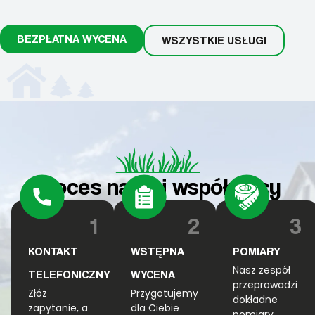
BEZPŁATNA WYCENA
WSZYSTKIE USŁUGI
Proces naszej współpracy
1
2
3
KONTAKT
WSTĘPNA
POMIARY
Nasz zespół
TELEFONICZNY
WYCENA
przeprowadzi
Złóż
Przygotujemy
dokładne
zapytanie, a
dla Ciebie
pomiary