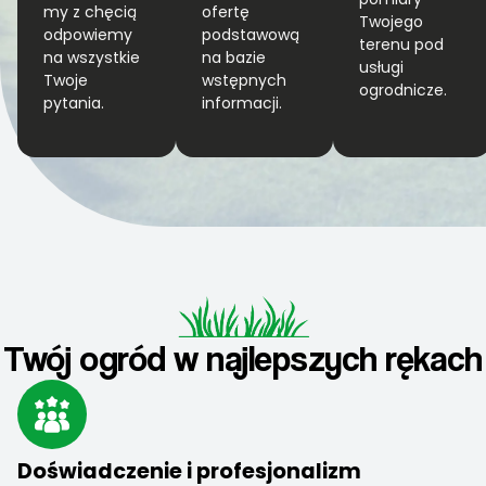
my z chęcią
ofertę
Twojego
odpowiemy
podstawową
terenu pod
na wszystkie
na bazie
usługi
Twoje
wstępnych
ogrodnicze.
pytania.
informacji.
Twój ogród w najlepszych rękach
Doświadczenie i profesjonalizm