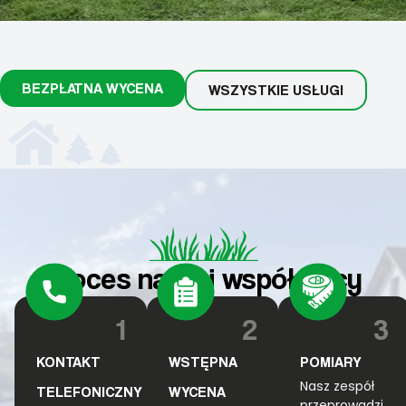
BEZPŁATNA WYCENA
WSZYSTKIE USŁUGI
Proces naszej współpracy
1
2
3
KONTAKT
WSTĘPNA
POMIARY
Nasz zespół
TELEFONICZNY
WYCENA
przeprowadzi