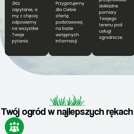
Złóż
Przygotujemy
dokładne
zapytanie, a
dla Ciebie
pomiary
my z chęcią
ofertę
Twojego
odpowiemy
podstawową
terenu pod
na wszystkie
na bazie
usługi
Twoje
wstępnych
ogrodnicze.
pytania.
informacji.
Twój ogród w najlepszych rękach