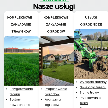
teraz i na późniejszym
Nasze usługi
etapie jest dużym
plusem. Teraz razem
z dzieckiem i małym
KOMPLEKSOWE
KOMPLEKSOWE
USŁUGI
pieskiem cieszymy się
ZAKŁADANIE
ZAKŁADANIE
OGRODNICZE
pięknym trawnikiem :)
TRAWNIKÓW
OGRODÓW
A trawa robi efekt
WOW. Polecam firmę
w 100%
Wycięcie darniny
Niwelacja terenu
Przygotowanie
Projektowanie
Sianie trawy
terenu
ogrodów
Przesiewanie
System
Aranżacja
ziemi
nawadniania
ogrodów