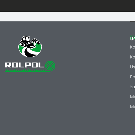
Po
U
Ko
Ko
Us
Po
Ła
Ma
Ma