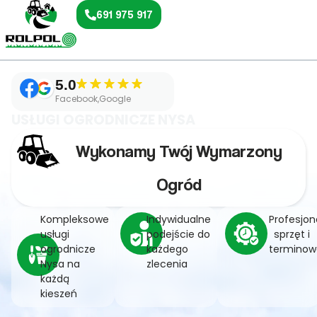
691 975 917
5.0
Facebook,Google
USŁUGI OGRODNICZE NYSA
Wykonamy Twój Wymarzony
Ogród
Kompleksowe
Indywidualne
Profesjon
usługi
podejście do
sprzęt i
ogrodnicze
każdego
terminow
Nysa na
zlecenia
każdą
kieszeń