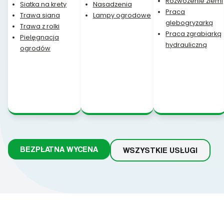
Rozwożenie ziemi
Siatka na krety
Nasadzenia
Praca
Trawa siana
Lampy ogrodowe
glebogryzarką
Trawa z rolki
Praca zgrabiarką
Pielęgnacja
hydrauliczną
ogrodów
BEZPŁATNA WYCENA
WSZYSTKIE USŁUGI