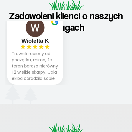
Zadowoleni klienci o naszych
usługach
Wioletta K
Trawnik robiony od
początku, mimo, że
teren bardzo nierówny
i 2 wielkie skarpy. Cała
ekipa poradziła sobie
WSPANIALE od
początku do końca,
profesionalny sprzęt,
panowie wiedzą co
robią. Wszystko poszło
sprawnie i szybko.
Doradztwo w
pielęgnacji trawnika