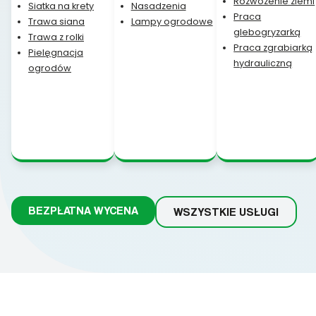
Rozwożenie ziemi
Siatka na krety
Nasadzenia
Praca
Trawa siana
Lampy ogrodowe
glebogryzarką
Trawa z rolki
Praca zgrabiarką
Pielęgnacja
hydrauliczną
ogrodów
BEZPŁATNA WYCENA
WSZYSTKIE USŁUGI