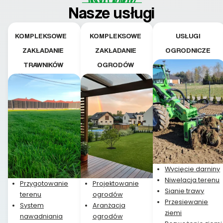
teraz i na późniejszym
Nasze usługi
etapie jest dużym
plusem. Teraz razem
z dzieckiem i małym
KOMPLEKSOWE
KOMPLEKSOWE
USŁUGI
pieskiem cieszymy się
ZAKŁADANIE
ZAKŁADANIE
OGRODNICZE
pięknym trawnikiem :)
TRAWNIKÓW
OGRODÓW
A trawa robi efekt
WOW. Polecam firmę
w 100%
Wycięcie darniny
Niwelacja terenu
Przygotowanie
Projektowanie
Sianie trawy
terenu
ogrodów
Przesiewanie
System
Aranżacja
ziemi
nawadniania
ogrodów