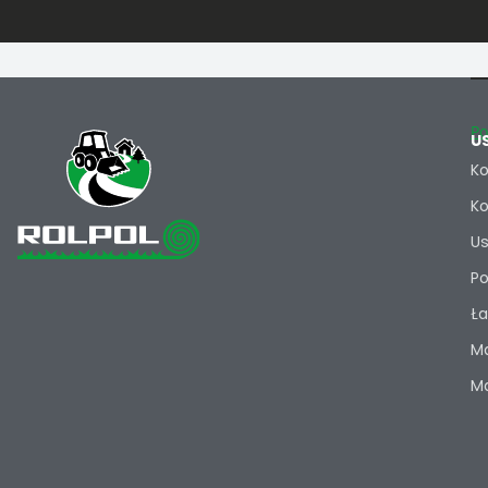
Po
U
Ko
Ko
Us
Po
Ła
Ma
Ma