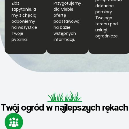
Złóż
Przygotujemy
dokładne
zapytanie, a
dla Ciebie
pomiary
my z chęcią
ofertę
Twojego
odpowiemy
podstawową
terenu pod
na wszystkie
na bazie
usługi
Twoje
wstępnych
ogrodnicze.
pytania.
informacji.
Twój ogród w najlepszych rękach