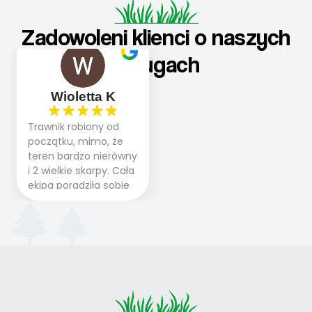
Zadowoleni klienci o naszych
usługach
Wioletta K
Trawnik robiony od
początku, mimo, że
teren bardzo nierówny
i 2 wielkie skarpy. Cała
ekipa poradziła sobie
WSPANIALE od
początku do końca,
profesionalny sprzęt,
panowie wiedzą co
robią. Wszystko poszło
sprawnie i szybko.
Doradztwo w
pielęgnacji trawnika