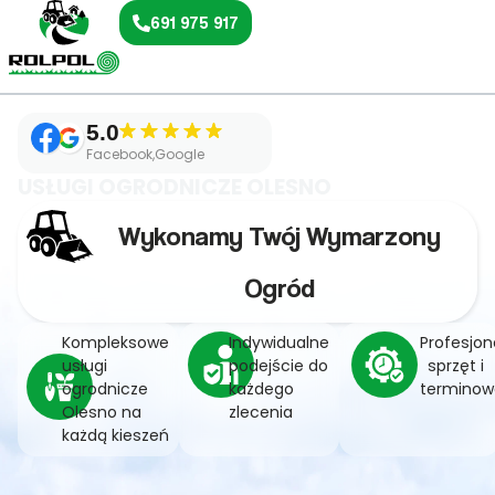
691 975 917
5.0
Facebook,Google
USŁUGI OGRODNICZE OLESNO
Wykonamy Twój Wymarzony
Ogród
Kompleksowe
Indywidualne
Profesjon
usługi
podejście do
sprzęt i
ogrodnicze
każdego
terminow
Olesno na
zlecenia
każdą kieszeń