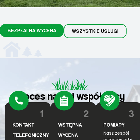
BEZPŁATNA WYCENA
WSZYSTKIE USŁUGI
Proces naszej współpracy
1
2
3
KONTAKT
WSTĘPNA
POMIARY
Nasz zespół
TELEFONICZNY
WYCENA
przeprowadzi