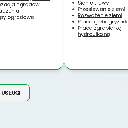
Sianie trawy
nżacja ogrodów
Przesiewanie ziemi
adzenia
Rozwożenie ziemi
py ogrodowe
Praca glebogryzar
Praca zgrabiarką
hydrauliczną
 USŁUGI