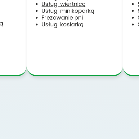
Usługi wiertnicą
Usługi minikoparką
Frezowanie pni
ką
Usługi kosiarką