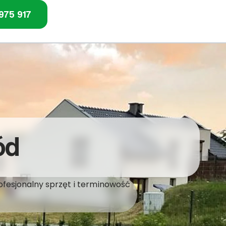
975 917
ód
ofesjonalny sprzęt i terminowość