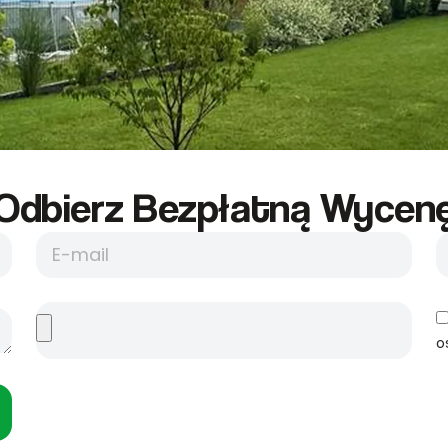
Odbierz Bezpłatną Wycene
o