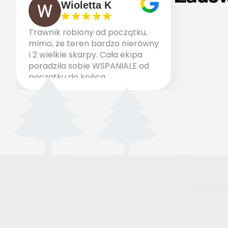
Wioletta K
Trawnik robiony od początku,
mimo, że teren bardzo nierówny
i 2 wielkie skarpy. Cała ekipa
poradziła sobie WSPANIALE od
początku do końca,
profesionalny sprzęt, panowie
wiedzą co robią. Wszystko
poszło sprawnie i szybko.
Doradztwo w pielęgnacji
trawnika teraz i na późniejszym
etapie jest dużym plusem. Teraz
razem z dzieckiem i małym
pieskiem cieszymy się pięknym
trawnikiem :) A trawa robi efekt
WOW. Polecam firmę w 100%