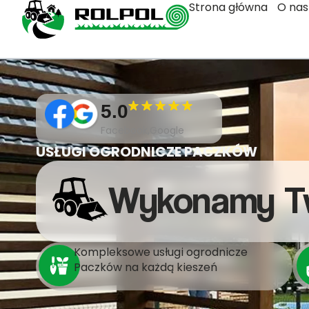
Strona główna
O nas
5.0
Facebook,Google
USŁUGI OGRODNICZE PACZKÓW
Wykonamy T
Kompleksowe usługi ogrodnicze
Paczków na każdą kieszeń