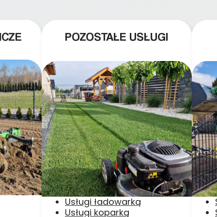
ICZE
POZOSTAŁE USŁUGI
Usługi ładowarką
Usługi koparką