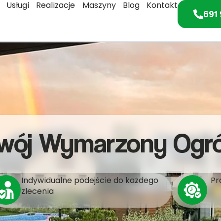
Usługi
Realizacje
Maszyny
Blog
Kontakt
691 
wój Wymarzony Ogr
Indywidualne podejście do każdego
Pr
zlecenia