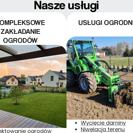
Nasze usługi
KOMPLEKSOWE
USŁUGI OGRODN
ZAKŁADANIE
OGRODÓW
Wycięcie darniny
Niwelacja terenu
jektowanie ogrodów