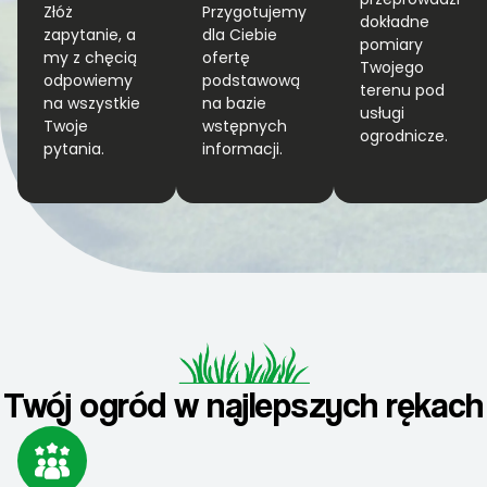
Złóż
Przygotujemy
dokładne
zapytanie, a
dla Ciebie
pomiary
my z chęcią
ofertę
Twojego
odpowiemy
podstawową
terenu pod
na wszystkie
na bazie
usługi
Twoje
wstępnych
ogrodnicze.
pytania.
informacji.
Twój ogród w najlepszych rękach