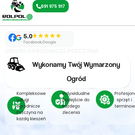
691 975 917
5.0
Facebook,Google
USŁUGI OGRODNICZE PSZCZYNA
Wykonamy Twój Wymarzony
Ogród
Kompleksowe
Indywidualne
Profesjon
usługi
podejście do
sprzęt i
ogrodnicze
każdego
terminow
Pszczyna na
zlecenia
każdą kieszeń