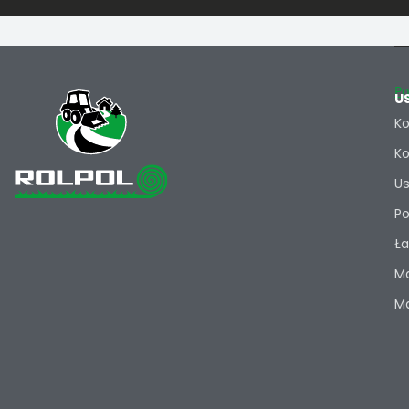
Po
U
Ko
Ko
Us
Po
Ła
Ma
Ma