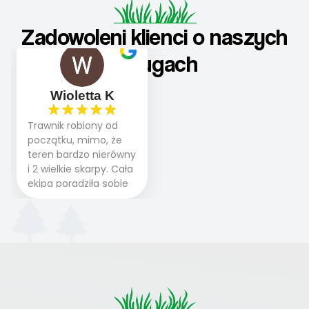
Zadowoleni klienci o naszych
usługach
Wioletta K
Trawnik robiony od
początku, mimo, że
teren bardzo nierówny
i 2 wielkie skarpy. Cała
ekipa poradziła sobie
WSPANIALE od
początku do końca,
profesionalny sprzęt,
panowie wiedzą co
robią. Wszystko poszło
sprawnie i szybko.
Doradztwo w
pielęgnacji trawnika