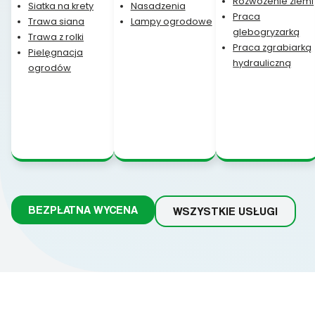
Rozwożenie ziemi
Siatka na krety
Nasadzenia
Praca
Trawa siana
Lampy ogrodowe
glebogryzarką
Trawa z rolki
Praca zgrabiarką
Pielęgnacja
hydrauliczną
ogrodów
BEZPŁATNA WYCENA
WSZYSTKIE USŁUGI