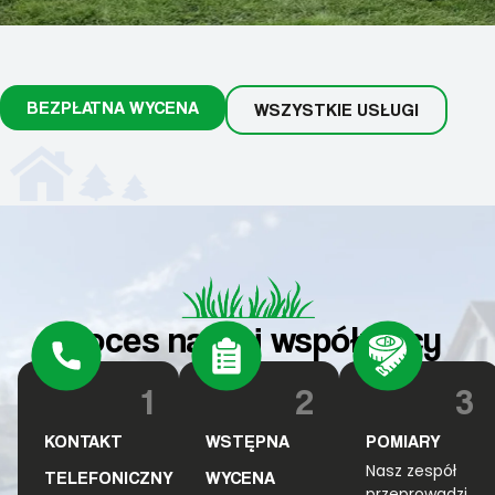
BEZPŁATNA WYCENA
WSZYSTKIE USŁUGI
Proces naszej współpracy
1
2
3
KONTAKT
WSTĘPNA
POMIARY
Nasz zespół
TELEFONICZNY
WYCENA
przeprowadzi