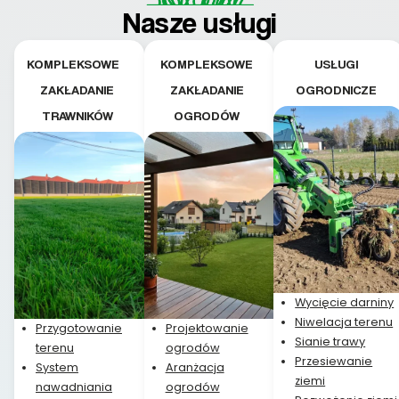
teraz i na późniejszym
Nasze usługi
etapie jest dużym
plusem. Teraz razem
z dzieckiem i małym
KOMPLEKSOWE
KOMPLEKSOWE
USŁUGI
pieskiem cieszymy się
ZAKŁADANIE
ZAKŁADANIE
OGRODNICZE
pięknym trawnikiem :)
TRAWNIKÓW
OGRODÓW
A trawa robi efekt
WOW. Polecam firmę
w 100%
Wycięcie darniny
Niwelacja terenu
Przygotowanie
Projektowanie
Sianie trawy
terenu
ogrodów
Przesiewanie
System
Aranżacja
ziemi
nawadniania
ogrodów