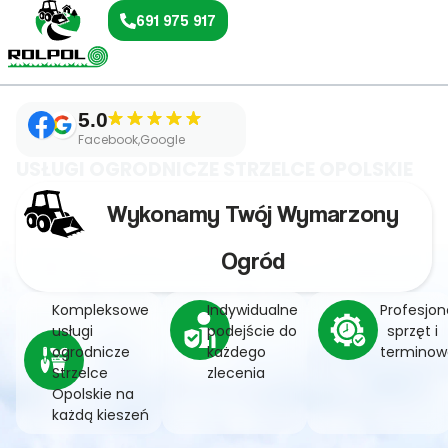
691 975 917
5.0
Facebook,Google
USŁUGI OGRODNICZE STRZELCE OPOLSKIE
Wykonamy Twój Wymarzony
Ogród
Kompleksowe
Indywidualne
Profesjon
usługi
podejście do
sprzęt i
ogrodnicze
każdego
terminow
Strzelce
zlecenia
Opolskie na
każdą kieszeń