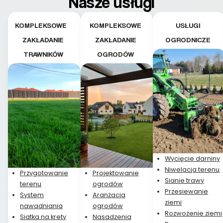
Nasze usługi
etapie jest dużym
plusem. Teraz razem
z dzieckiem i małym
KOMPLEKSOWE
KOMPLEKSOWE
USŁUGI
pieskiem cieszymy się
ZAKŁADANIE
ZAKŁADANIE
OGRODNICZE
pięknym trawnikiem :)
TRAWNIKÓW
OGRODÓW
A trawa robi efekt
WOW. Polecam firmę
w 100%
Wycięcie darniny
Niwelacja terenu
Przygotowanie
Projektowanie
Sianie trawy
terenu
ogrodów
Przesiewanie
System
Aranżacja
ziemi
nawadniania
ogrodów
Rozwożenie ziemi
Siatka na krety
Nasadzenia