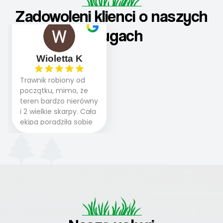
Zadowoleni klienci o naszych
usługach
Wioletta K
Trawnik robiony od
początku, mimo, że
teren bardzo nierówny
i 2 wielkie skarpy. Cała
ekipa poradziła sobie
WSPANIALE od
początku do końca,
profesionalny sprzęt,
panowie wiedzą co
robią. Wszystko poszło
sprawnie i szybko.
Doradztwo w
pielęgnacji trawnika
teraz i na późniejszym