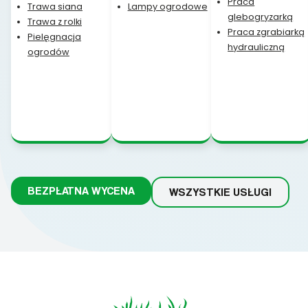
Praca
Trawa siana
Lampy ogrodowe
glebogryzarką
Trawa z rolki
Praca zgrabiarką
Pielęgnacja
hydrauliczną
ogrodów
BEZPŁATNA WYCENA
WSZYSTKIE USŁUGI