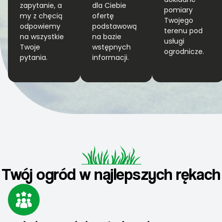
zapytanie, a
dla Ciebie
pomiary
my z chęcią
ofertę
Twojego
odpowiemy
podstawową
terenu pod
na wszystkie
na bazie
usługi
Twoje
wstępnych
ogrodnicze.
pytania.
informacji.
Twój ogród w najlepszych rękach