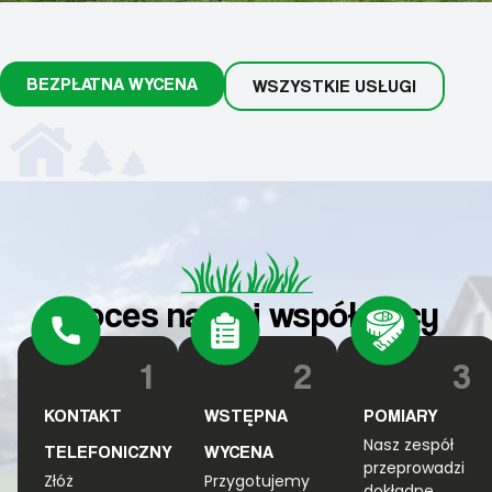
BEZPŁATNA WYCENA
WSZYSTKIE USŁUGI
Proces naszej współpracy
1
2
3
KONTAKT
WSTĘPNA
POMIARY
Nasz zespół
TELEFONICZNY
WYCENA
przeprowadzi
Złóż
Przygotujemy
dokładne