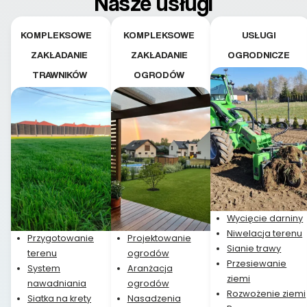
Nasze usługi
etapie jest dużym
plusem. Teraz razem
z dzieckiem i małym
KOMPLEKSOWE
KOMPLEKSOWE
USŁUGI
pieskiem cieszymy się
ZAKŁADANIE
ZAKŁADANIE
OGRODNICZE
pięknym trawnikiem :)
TRAWNIKÓW
OGRODÓW
A trawa robi efekt
WOW. Polecam firmę
w 100%
Wycięcie darniny
Niwelacja terenu
Przygotowanie
Projektowanie
Sianie trawy
terenu
ogrodów
Przesiewanie
System
Aranżacja
ziemi
nawadniania
ogrodów
Rozwożenie ziemi
Siatka na krety
Nasadzenia