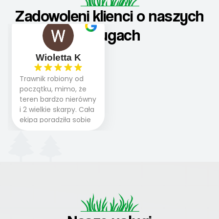
Zadowoleni klienci o naszych
usługach
Wioletta K
Trawnik robiony od
początku, mimo, że
teren bardzo nierówny
i 2 wielkie skarpy. Cała
ekipa poradziła sobie
WSPANIALE od
początku do końca,
profesionalny sprzęt,
panowie wiedzą co
robią. Wszystko poszło
sprawnie i szybko.
Doradztwo w
pielęgnacji trawnika
teraz i na późniejszym