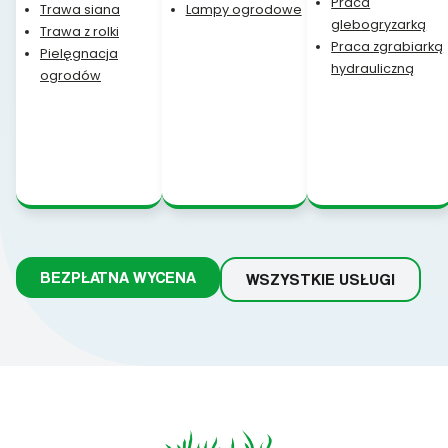
Praca
Trawa siana
Lampy ogrodowe
glebogryzarką
Trawa z rolki
Praca zgrabiarką
Pielęgnacja
hydrauliczną
ogrodów
BEZPŁATNA WYCENA
WSZYSTKIE USŁUGI