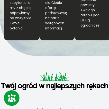
zapytanie, a
dla Ciebie
pomiary
my z chęcią
ofertę
Twojego
odpowiemy
podstawową
terenu pod
na wszystkie
na bazie
usługi
Twoje
wstępnych
ogrodnicze.
pytania.
informacji.
Twój ogród w najlepszych rękach