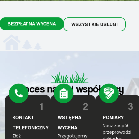
BEZPŁATNA WYCENA
WSZYSTKIE USŁUGI
Proces naszej współpracy
1
2
3
KONTAKT
WSTĘPNA
POMIARY
Nasz zespół
TELEFONICZNY
WYCENA
przeprowadzi
Złóż
Przygotujemy
dokładne