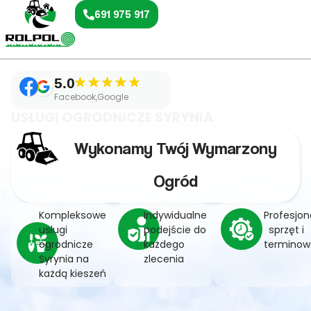
691 975 917
5.0
Facebook,Google
USŁUGI OGRODNICZE SYRYNIA
Wykonamy Twój Wymarzony
Ogród
Kompleksowe
Indywidualne
Profesjon
usługi
podejście do
sprzęt i
ogrodnicze
każdego
terminow
Syrynia na
zlecenia
każdą kieszeń