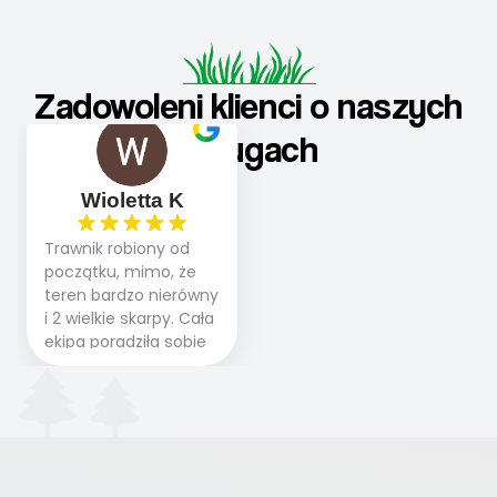
Zadowoleni klienci o naszych
usługach
Wioletta K
Trawnik robiony od
początku, mimo, że
teren bardzo nierówny
i 2 wielkie skarpy. Cała
ekipa poradziła sobie
WSPANIALE od
początku do końca,
profesionalny sprzęt,
panowie wiedzą co
robią. Wszystko poszło
sprawnie i szybko.