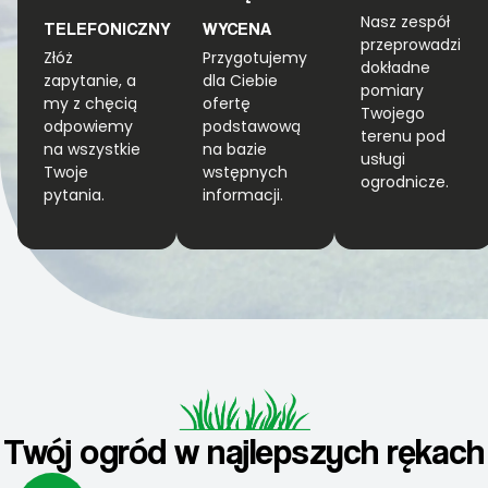
Nasz zespół
TELEFONICZNY
WYCENA
przeprowadzi
Złóż
Przygotujemy
dokładne
zapytanie, a
dla Ciebie
pomiary
my z chęcią
ofertę
Twojego
odpowiemy
podstawową
terenu pod
na wszystkie
na bazie
usługi
Twoje
wstępnych
ogrodnicze.
pytania.
informacji.
Twój ogród w najlepszych rękach