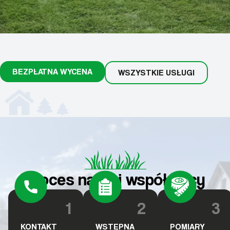
BEZPŁATNA WYCENA
WSZYSTKIE USŁUGI
Proces naszej współpracy
1
2
3
KONTAKT
WSTĘPNA
POMIARY