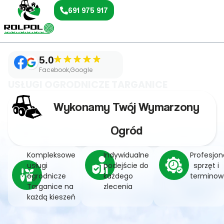
691 975 917
5.0
Facebook,Google
USŁUGI OGRODNICZE TARGANICE
Wykonamy Twój Wymarzony
Ogród
Kompleksowe
Indywidualne
Profesjon
usługi
podejście do
sprzęt i
ogrodnicze
każdego
terminow
Targanice na
zlecenia
każdą kieszeń