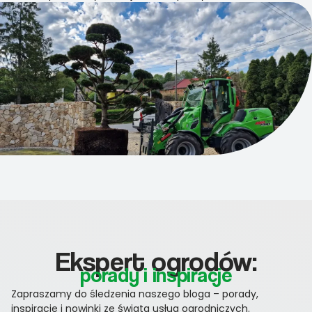
Ekspert ogrodów:
porady i inspiracje
Zapraszamy do śledzenia naszego bloga – porady,
inspiracje i nowinki ze świata usług ogrodniczych.