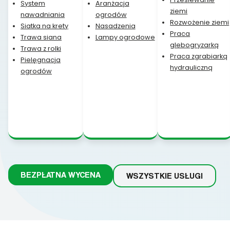
System
Aranżacja
ziemi
nawadniania
ogrodów
Rozwożenie ziemi
Siatka na krety
Nasadzenia
Praca
Trawa siana
Lampy ogrodowe
glebogryzarką
Trawa z rolki
Praca zgrabiarką
Pielęgnacja
hydrauliczną
ogrodów
BEZPŁATNA WYCENA
WSZYSTKIE USŁUGI