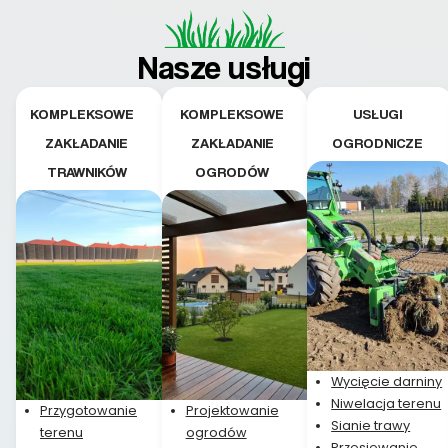
Doradztwo w
pielęgnacji trawnika
teraz i na późniejszym
Nasze usługi
etapie jest dużym
plusem. Teraz razem
z dzieckiem i małym
KOMPLEKSOWE
KOMPLEKSOWE
USŁUGI
pieskiem cieszymy się
ZAKŁADANIE
ZAKŁADANIE
OGRODNICZE
pięknym trawnikiem :)
TRAWNIKÓW
OGRODÓW
A trawa robi efekt
WOW. Polecam firmę
w 100%
Wycięcie darniny
Niwelacja terenu
Przygotowanie
Projektowanie
Sianie trawy
terenu
ogrodów
Przesiewanie