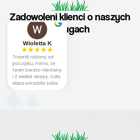
Zadowoleni klienci o naszych
usługach
Wioletta K
Trawnik robiony od
początku, mimo, że
teren bardzo nierówny
i 2 wielkie skarpy. Cała
ekipa poradziła sobie
WSPANIALE od
początku do końca,
profesionalny sprzęt,
panowie wiedzą co
robią. Wszystko poszło
sprawnie i szybko.
Doradztwo w
pielęgnacji trawnika