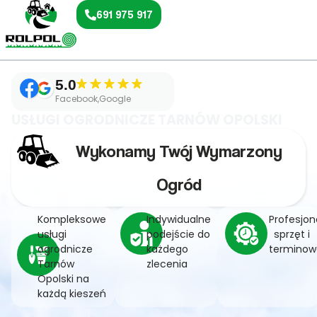
691 975 917
5.0
Facebook,Google
USŁUGI OGRODNICZE TARNÓW OPOLSKI
Wykonamy Twój Wymarzony
Ogród
Kompleksowe
Indywidualne
Profesjon
usługi
podejście do
sprzęt i
ogrodnicze
każdego
terminow
Tarnów
zlecenia
Opolski na
każdą kieszeń