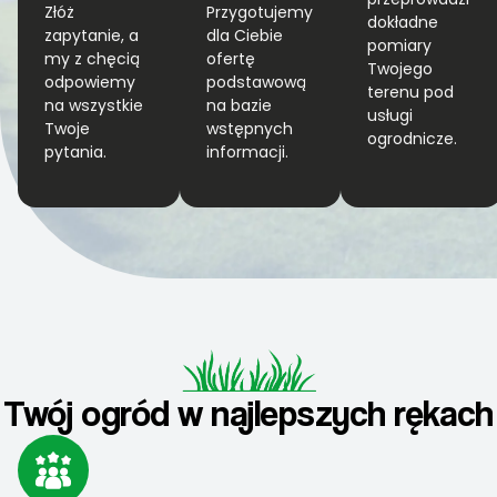
Złóż
Przygotujemy
dokładne
zapytanie, a
dla Ciebie
pomiary
my z chęcią
ofertę
Twojego
odpowiemy
podstawową
terenu pod
na wszystkie
na bazie
usługi
Twoje
wstępnych
ogrodnicze.
pytania.
informacji.
Twój ogród w najlepszych rękach