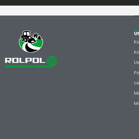
Po
U
Ko
Ko
Us
Po
Ła
Ma
Ma