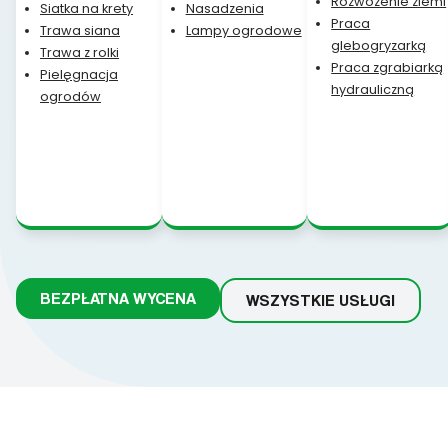
Rozwożenie ziemi
Siatka na krety
Nasadzenia
Praca
Trawa siana
Lampy ogrodowe
glebogryzarką
Trawa z rolki
Praca zgrabiarką
Pielęgnacja
hydrauliczną
ogrodów
BEZPŁATNA WYCENA
WSZYSTKIE USŁUGI