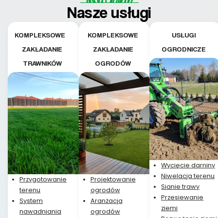
teraz i na późniejszym
Nasze usługi
etapie jest dużym
plusem. Teraz razem
z dzieckiem i małym
KOMPLEKSOWE
KOMPLEKSOWE
USŁUGI
pieskiem cieszymy się
ZAKŁADANIE
ZAKŁADANIE
OGRODNICZE
pięknym trawnikiem :)
TRAWNIKÓW
OGRODÓW
A trawa robi efekt
WOW. Polecam firmę
w 100%
Wycięcie darniny
Niwelacja terenu
Przygotowanie
Projektowanie
Sianie trawy
terenu
ogrodów
Przesiewanie
System
Aranżacja
ziemi
nawadniania
ogrodów