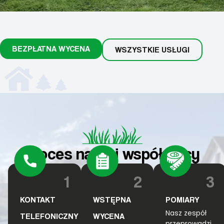
BEZPŁATNA WYCENA
WSZYSTKIE USŁUGI
Proces naszej współpracy
1
2
3
KONTAKT
WSTĘPNA
POMIARY
Nasz zespół
TELEFONICZNY
WYCENA
przeprowadzi