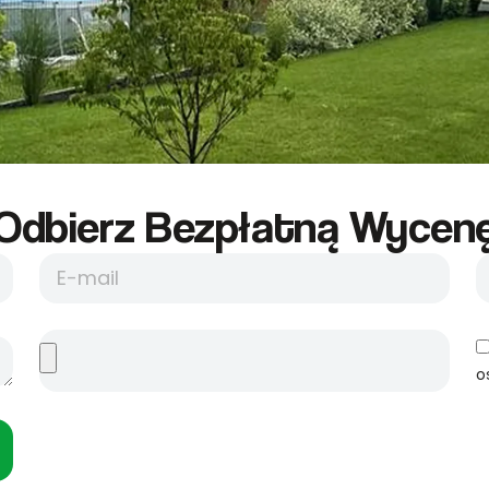
Odbierz Bezpłatną Wycene
o