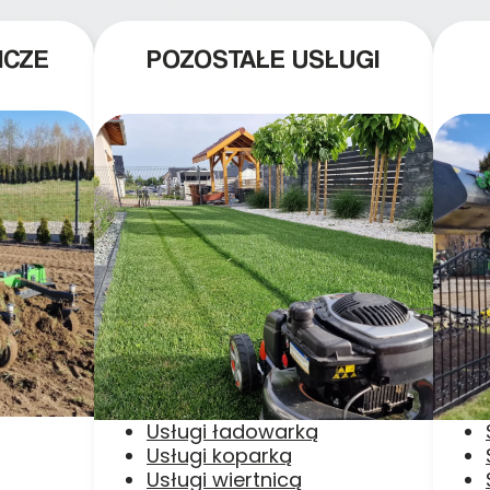
ICZE
POZOSTAŁE USŁUGI
Usługi ładowarką
Usługi koparką
Usługi wiertnicą