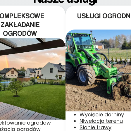
KOMPLEKSOWE
USŁUGI OGRODN
ZAKŁADANIE
OGRODÓW
Wycięcie darniny
Niwelacja terenu
jektowanie ogrodów
Sianie trawy
nżacja ogrodów