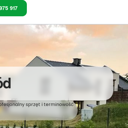
975 917
ód
ofesjonalny sprzęt i terminowość