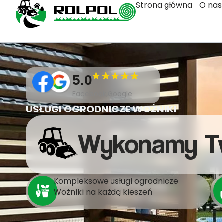
Strona główna
O nas
5.0
Facebook,Google
USŁUGI OGRODNICZE WOŻNIKI
Wykonamy T
Kompleksowe usługi ogrodnicze
Wożniki na każdą kieszeń