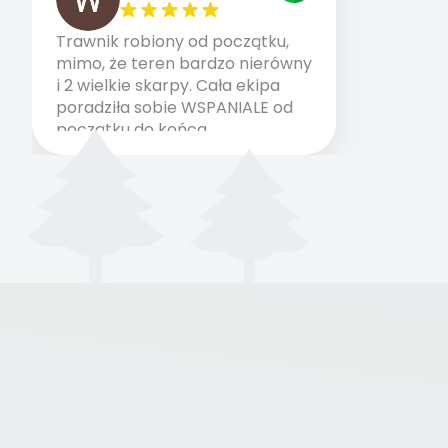
Trawnik robiony od początku,
mimo, że teren bardzo nierówny
i 2 wielkie skarpy. Cała ekipa
poradziła sobie WSPANIALE od
początku do końca,
profesionalny sprzęt, panowie
wiedzą co robią. Wszystko
poszło sprawnie i szybko.
Doradztwo w pielęgnacji
trawnika teraz i na późniejszym
etapie jest dużym plusem. Teraz
razem z dzieckiem i małym
pieskiem cieszymy się pięknym
trawnikiem :) A trawa robi efekt
WOW. Polecam firmę w 100%