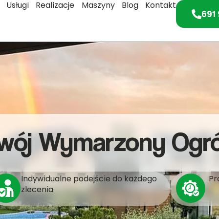
Usługi
Realizacje
Maszyny
Blog
Kontakt
691 
wój Wymarzony Ogr
Indywidualne podejście do każdego
Pr
zlecenia