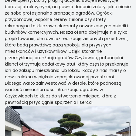
Deweloperzy, którzy pragną uczynić swoje inwestycje
bardziej atrakcyjnymi, na pewno docenią zalety, jakie niesie
ze sobą profesjonalna aranżacja ogrodów. Ogródki
przydomowe, wspólne tereny zielone czy strefy
rekreacyjne to kluczowe elementy nowoczesnych osiedli i
budynków komercyjnych. Nasza oferta obejmuje nie tylko
projektowanie, ale również realizację zielonych przestrzeni,
które będą prawdziwą oazą spokoju dla przyszłych
mieszkańców i użytkowników. Dzięki starannie
przemyślanej aranżacji ogrodów Czyżowice, potencjalni
klienci otrzymują dodatkowy atut, który często przekonuje
ich do zakupu mieszkania lub lokalu. Każdy z nas marzy o
chwili relaksu w pięknie zaprojektowanej przestrzeni.
Dlatego warto zainwestować w detale, które podnoszą
wartość nieruchomości. Aranżacja ogrodów w
Czyżowicach to klucz do stworzenia miejsca, które z
pewnością przyciągnie spojrzenia i serca.