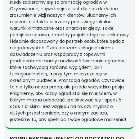
Kiedy zabieramy się za aranżację ogrodów w
Czyżowicach, najważniejsze jest dla nas dokładne
zrozumienie wizji naszych klientów. Słuchamy ich
marzeń, ale także bierzemy pod uwagę lokalne
warunki klimatyczne oraz charakter gleby. Takie
podejście sprawia, że każdy projekt staje się unikatowy
i idealnie dopasowany do potrzeb osób, które będą z
niego korzystać. Dzięki naszemu długoletniemu
doświadczeniu oraz współpracy z topowymi
producentami mamy możliwość tworzenia ogrodów,
które zachwycają zarówno wyglądem, jak i
funkcjonalnością, a przy tym mieszczą się w
określonym budżecie. Aranżacja ogrodów Czyżowice
to nie tylko nasza praca, ale przede wszystkim pasja.
Pragniemy, aby każdy ogród stał się miejscem, w
którym można odpocząć, zrelaksować się i spędzić
czas z bliskimi. Bez względu na to, czy myślisz o
dużych przestrzeniach, czy o małym zaciszu,
jesteśmy tu, aby spełniać Twoje ogrodowe marzenia!
KOMPLEKSOWE USŁUGI OD POCZĄTKU DO