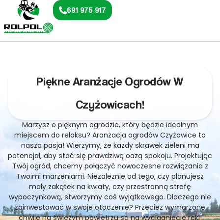
691 975 917
Piękne Aranżacje Ogrodów W
Czyżowicach!
Marzysz o pięknym ogrodzie, który będzie idealnym
miejscem do relaksu? Aranżacja ogrodów Czyżowice to
nasza pasja! Wierzymy, że każdy skrawek zieleni ma
potencjał, aby stać się prawdziwą oazą spokoju. Projektując
Twój ogród, chcemy połączyć nowoczesne rozwiązania z
Twoimi marzeniami. Niezależnie od tego, czy planujesz
mały zakątek na kwiaty, czy przestronną strefę
wypoczynkową, stworzymy coś wyjątkowego. Dlaczego nie
zainwestować w swoje otoczenie? Przecież wymarzone
chwile na świeżym powietrzu są na wyciągnięcie ręki!