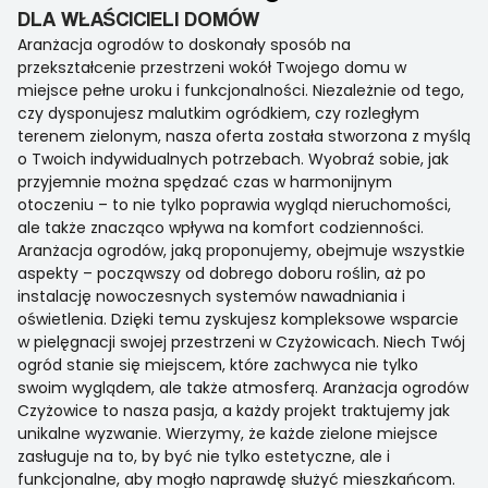
DLA WŁAŚCICIELI DOMÓW
Aranżacja ogrodów to doskonały sposób na
przekształcenie przestrzeni wokół Twojego domu w
miejsce pełne uroku i funkcjonalności. Niezależnie od tego,
czy dysponujesz malutkim ogródkiem, czy rozległym
terenem zielonym, nasza oferta została stworzona z myślą
o Twoich indywidualnych potrzebach. Wyobraź sobie, jak
przyjemnie można spędzać czas w harmonijnym
otoczeniu – to nie tylko poprawia wygląd nieruchomości,
ale także znacząco wpływa na komfort codzienności.
Aranżacja ogrodów, jaką proponujemy, obejmuje wszystkie
aspekty – począwszy od dobrego doboru roślin, aż po
instalację nowoczesnych systemów nawadniania i
oświetlenia. Dzięki temu zyskujesz kompleksowe wsparcie
w pielęgnacji swojej przestrzeni w Czyżowicach. Niech Twój
ogród stanie się miejscem, które zachwyca nie tylko
swoim wyglądem, ale także atmosferą. Aranżacja ogrodów
Czyżowice to nasza pasja, a każdy projekt traktujemy jak
unikalne wyzwanie. Wierzymy, że każde zielone miejsce
zasługuje na to, by być nie tylko estetyczne, ale i
funkcjonalne, aby mogło naprawdę służyć mieszkańcom.