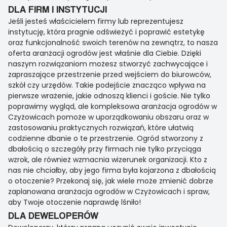
DLA FIRM I INSTYTUCJI
Jeśli jesteś właścicielem firmy lub reprezentujesz
instytucję, która pragnie odświeżyć i poprawić estetykę
oraz funkcjonalność swoich terenów na zewnątrz, to nasza
oferta aranżacji ogrodów jest właśnie dla Ciebie. Dzięki
naszym rozwiązaniom możesz stworzyć zachwycające i
zapraszające przestrzenie przed wejściem do biurowców,
szkół czy urzędów. Takie podejście znacząco wpływa na
pierwsze wrażenie, jakie odnoszą klienci i goście. Nie tylko
poprawimy wygląd, ale kompleksowa aranżacja ogrodów w
Czyżowicach pomoże w uporządkowaniu obszaru oraz w
zastosowaniu praktycznych rozwiązań, które ułatwią
codzienne dbanie o te przestrzenie. Ogród stworzony z
dbałością o szczegóły przy firmach nie tylko przyciąga
wzrok, ale również wzmacnia wizerunek organizacji. Kto z
nas nie chciałby, aby jego firma była kojarzona z dbałością
o otoczenie? Przekonaj się, jak wiele może zmienić dobrze
zaplanowana aranżacja ogrodów w Czyżowicach i spraw,
aby Twoje otoczenie naprawdę lśniło!
DLA DEWELOPERÓW