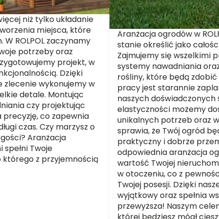
ęcej niż tylko układanie
tworzenia miejsca, które
Aranżacja ogrodów w ROLP
em. W ROLPOL zaczynamy
stanie określić jako całoś
woje potrzeby oraz
Zajmujemy się wszelkimi 
rzygotowujemy projekt, w
systemy nawadniania oraz 
nkcjonalnością. Dzięki
rośliny, które będą zdobić
 zlecenie wykonujemy w
pracy jest starannie zapl
elkie detale. Montując
naszych doświadczonych sp
dniania czy projektując
elastyczności możemy do
na precyzję, co zapewnia
unikalnych potrzeb oraz 
 długi czas. Czy marzysz o
sprawia, że Twój ogród będ
 gości? Aranżacja
praktyczny i dobrze przem
i spełni Twoje
odpowiednia aranżacja og
o którego z przyjemnością
wartość Twojej nierucho
w otoczeniu, co z pewnośc
Twojej posesji. Dzięki nas
wyjątkowy oraz spełnia ws
przewyższa! Naszym celem 
której będziesz mógł cieszy