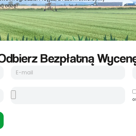
ną oazę!
Odbierz Bezpłatną Wycene
o