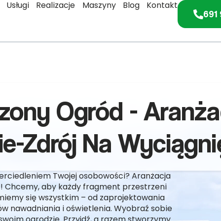
Usługi
Realizacje
Maszyny
Blog
Kontakt
691 
zony Ogród - Aranża
ie-Zdrój Na Wyciągnię
ierciedleniem Twojej osobowości? Aranżacja
ć! Chcemy, aby każdy fragment przestrzeni
ajmiemy się wszystkim – od zaprojektowania
ów nawadniania i oświetlenia. Wyobraź sobie
woim ogrodzie. Przyjdź, a razem stworzymy