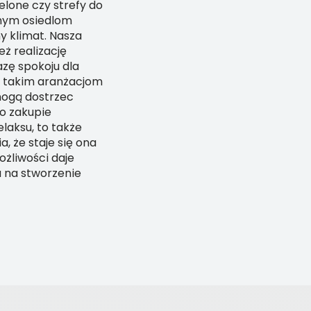
lone czy strefy do
nym osiedlom
 klimat. Nasza
eż realizację
azę spokoju dla
i takim aranżacjom
mogą dostrzec
 o zakupie
elaksu, to także
, że staje się ona
ożliwości daje
a na stworzenie