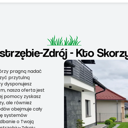
trzębie-Zdrój - Kto Skor
tórzy pragną nadać
zyć przytulną
zy dysponujesz
, nasza oferta jest
zej pomocy zyskasz
zy, ale również
odów obejmuje cały
cję systemów
adbanie o Twoją
strzębiu-Zdroju,