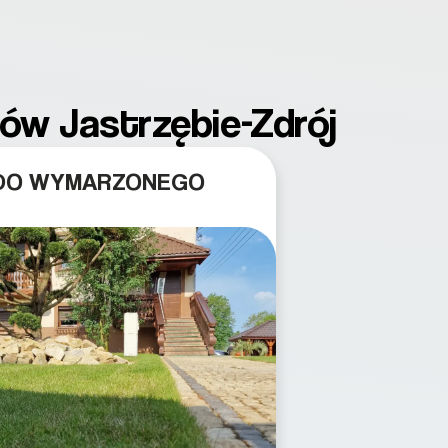
dów Jastrzębie-Zdrój
 DO WYMARZONEGO