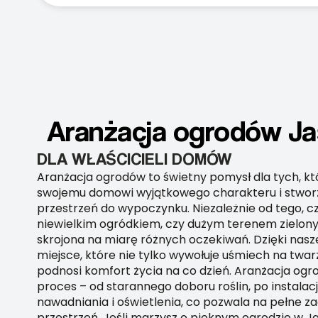
Aranżacja ogrodów Jas
DLA WŁAŚCICIELI DOMÓW
Aranżacja ogrodów to świetny pomysł dla tych, k
swojemu domowi wyjątkowego charakteru i stwor
przestrzeń do wypoczynku. Niezależnie od tego, c
niewielkim ogródkiem, czy dużym terenem zielonym
skrojona na miarę różnych oczekiwań. Dzięki nas
miejsce, które nie tylko wywołuje uśmiech na twar
podnosi komfort życia na co dzień. Aranżacja ogr
proces – od starannego doboru roślin, po instala
nawadniania i oświetlenia, co pozwala na pełne z
przestrzeń. Jeśli marzysz o pięknym ogrodzie w Ja