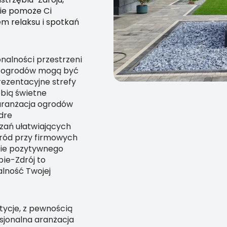
nie pomoże Ci
em relaksu i spotkań
nalności przestrzeni
ji ogrodów mogą być
rezentacyjne strefy
obią świetne
 aranżacja ogrodów
ądre
zań ułatwiających
gród przy firmowych
nie pozytywnego
bie-Zdrój to
alność Twojej
tycje, z pewnością
esjonalna aranżacja