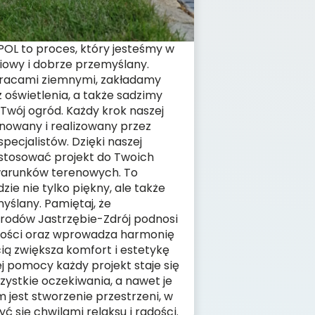
OL to proces, który jesteśmy w
ciowy i dobrze przemyślany.
pracami ziemnymi, zakładamy
oświetlenia, a także sadzimy
 Twój ogród. Każdy krok naszej
anowany i realizowany przez
ecjalistów. Dzięki naszej
stosować projekt do Twoich
warunków terenowych. To
zie nie tylko piękny, ale także
yślany. Pamiętaj, że
rodów Jastrzębie-Zdrój podnosi
mości oraz wprowadza harmonię
ią zwiększa komfort i estetykę
zej pomocy każdy projekt staje się
zystkie oczekiwania, a nawet je
jest stworzenie przestrzeni, w
ć się chwilami relaksu i radości.