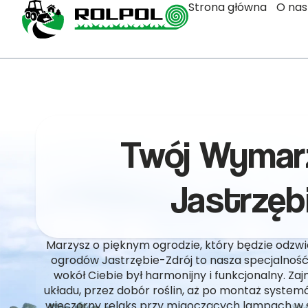
Strona główna
O nas
Twój Wymar
Jastrzęb
Marzysz o pięknym ogrodzie, który będzie odzw
ogrodów Jastrzębie-Zdrój to nasza specjalnoś
wokół Ciebie był harmonijny i funkcjonalny. Z
układu, przez dobór roślin, aż po montaż system
wieczorny relaks przy migoczących lampach w s