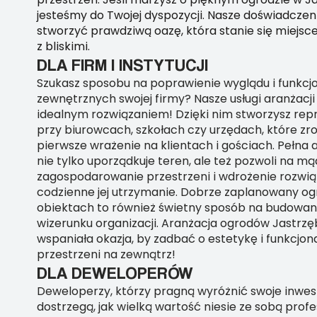
jesteśmy do Twojej dyspozycji. Nasze doświadcze
stworzyć prawdziwą oazę, która stanie się miejsc
z bliskimi.
DLA FIRM I INSTYTUCJI
Szukasz sposobu na poprawienie wyglądu i funkcjo
zewnętrznych swojej firmy? Nasze usługi aranżac
idealnym rozwiązaniem! Dzięki nim stworzysz rep
przy biurowcach, szkołach czy urzędach, które zr
pierwsze wrażenie na klientach i gościach. Pełna
nie tylko uporządkuje teren, ale też pozwoli na m
zagospodarowanie przestrzeni i wdrożenie rozwią
codzienne jej utrzymanie. Dobrze zaplanowany o
obiektach to również świetny sposób na budowa
wizerunku organizacji. Aranżacja ogrodów Jastrzę
wspaniała okazja, by zadbać o estetykę i funkcjon
przestrzeni na zewnątrz!
DLA DEWELOPERÓW
Deweloperzy, którzy pragną wyróżnić swoje inwes
dostrzegą, jak wielką wartość niesie ze sobą prof