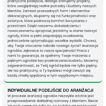
praktyczne podejście, dlatego oferujemy projekty,
które uwzględniają realne potrzeby i budżety naszych
klientów. Zamiast przesadnych form i elementów
dekoracyjnych, skupiamy się na funkcjonalności oraz
estetyce, które podnoszą komfort korzystania z
przestrzeni. Dzięki naszemu doświadczeniu i
nowoczesnemu sprzętowi, jesteśmy w stanie tworzyć
ogrody, które w pełni zaspokajają oczekiwania,
jednocześnie optymalizując wszelkie wydatki. Chcesz,
aby Twoje otoczenie nabrało nowego życia? Aranżacja
ogrodów Jejkowice to nasza specjalność! Praca z
nami to gwarancja, że spełnimy Twoje marzenia o
pięknym ogrodzie bez przekraczania budżetu. Możemy
zagwarantować, że Twój ogród będzie nie tylko piękny,
ale też praktyczny, a Ty będziesz mógł cieszyć się
każdą chwilą spędzoną w tym wyjątkowym miejscu.
INDYWIDUALNE PODEJŚCIE DO ARANŻACJI
W procesie aranżacji ogrodów niezwykle istotne jest
przeprowadzenie dokładnej rozmowy z klientem. Bierze
się pod uwagę nie tylko to, co podoba się estetycznie,