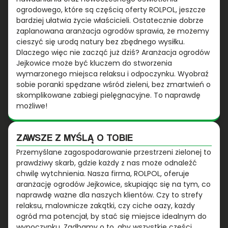
ogrodowego, które są częścią oferty ROLPOL, jeszcze
bardziej ułatwia życie właścicieli. Ostatecznie dobrze
zaplanowana aranżacja ogrodów sprawia, że możemy
cieszyć się urodą natury bez zbędnego wysiłku.
Dlaczego więc nie zacząć już dziś? Aranżacja ogrodów
Jejkowice może być kluczem do stworzenia
wymarzonego miejsca relaksu i odpoczynku. Wyobraź
sobie poranki spędzane wśród zieleni, bez zmartwień o
skomplikowane zabiegi pielęgnacyjne. To naprawdę
możliwe!
ZAWSZE Z MYŚLĄ O TOBIE
Przemyślane zagospodarowanie przestrzeni zielonej to
prawdziwy skarb, gdzie każdy z nas może odnaleźć
chwilę wytchnienia. Nasza firma, ROLPOL, oferuje
aranżację ogrodów Jejkowice, skupiając się na tym, co
naprawdę ważne dla naszych klientów. Czy to strefy
relaksu, malownicze zakątki, czy ciche oazy, każdy
ogród ma potencjał, by stać się miejsce idealnym do
wypoczynku. Zadbamy o to, aby wszystkie części