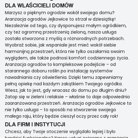
DLA WŁAŚCICIELI DOMÓW
Marzysz o pięknym ogrodzie wokół swojego domu?
Aranżacja ogrodów Jejkowice to strzał w dziesiątkę!
Niezależnie od tego, czy dysponujesz małym ogródkiem,
czy też ogromną przestrzenią zieloną, nasza usługa
została stworzona z myślą o różnorodnych potrzebach.
Wyobraź sobie, jak wspaniale jest mieć wokół siebie
harmonijną przestrzeń, która nie tylko oszałamia swoim
wyglądem, ale także podnosi komfort codziennego życia.
Aranżacja ogrodów to kompleksowe podejście – od
starannego doboru roślin po instalację systemów
nawadniania czy oświetlenia. Dzięki temu zapewniamy
pełną opiekę nad każdym zakątkiem Twojego ogródka.
Wiesz, jak to jest, gdy wracasz do domu po długim dniu?
Zatop się w zieleni i relaksie – właśnie to daje odpowiednio
zaaranżowana przestrzeń. Aranżacja ogrodów Jejkowice to
nie tylko usługa – to sposób na stworzenie swojego
małego raju, który będzie cieszył oczy przez cały rok!
DLA FIRM I INSTYTUCJI
Chcesz, aby Twoje otoczenie wyglądało lepiej i było