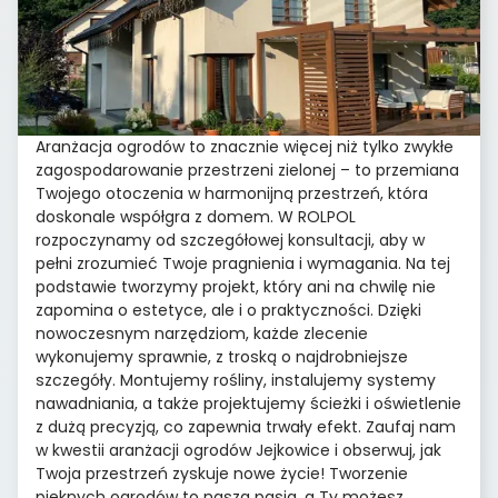
Aranżacja ogrodów to znacznie więcej niż tylko zwykłe
zagospodarowanie przestrzeni zielonej – to przemiana
Twojego otoczenia w harmonijną przestrzeń, która
doskonale współgra z domem. W ROLPOL
rozpoczynamy od szczegółowej konsultacji, aby w
pełni zrozumieć Twoje pragnienia i wymagania. Na tej
podstawie tworzymy projekt, który ani na chwilę nie
zapomina o estetyce, ale i o praktyczności. Dzięki
nowoczesnym narzędziom, każde zlecenie
wykonujemy sprawnie, z troską o najdrobniejsze
szczegóły. Montujemy rośliny, instalujemy systemy
nawadniania, a także projektujemy ścieżki i oświetlenie
z dużą precyzją, co zapewnia trwały efekt. Zaufaj nam
w kwestii aranżacji ogrodów Jejkowice i obserwuj, jak
Twoja przestrzeń zyskuje nowe życie! Tworzenie
pięknych ogrodów to nasza pasja, a Ty możesz