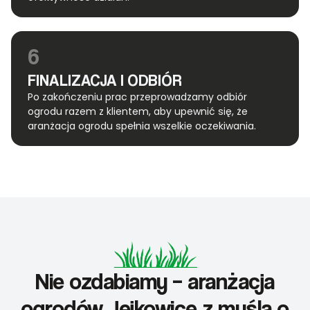
6
FINALIZACJA I ODBIÓR
Po zakończeniu prac przeprowadzamy odbiór
ogrodu razem z klientem, aby upewnić się, że
aranżacja ogrodu spełnia wszelkie oczekiwania.
Nie ozdabiamy – aranżacja
ogrodów Jejkowice z myślą o