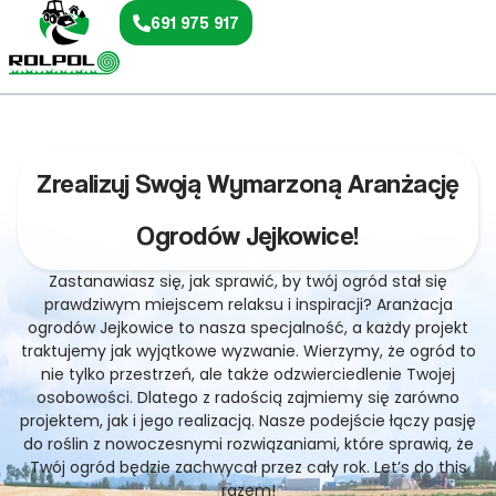
691 975 917
Zrealizuj Swoją Wymarzoną Aranżację
Ogrodów Jejkowice!
Zastanawiasz się, jak sprawić, by twój ogród stał się
prawdziwym miejscem relaksu i inspiracji? Aranżacja
ogrodów Jejkowice to nasza specjalność, a każdy projekt
traktujemy jak wyjątkowe wyzwanie. Wierzymy, że ogród to
nie tylko przestrzeń, ale także odzwierciedlenie Twojej
osobowości. Dlatego z radością zajmiemy się zarówno
projektem, jak i jego realizacją. Nasze podejście łączy pasję
do roślin z nowoczesnymi rozwiązaniami, które sprawią, że
Twój ogród będzie zachwycał przez cały rok. Let’s do this
razem!