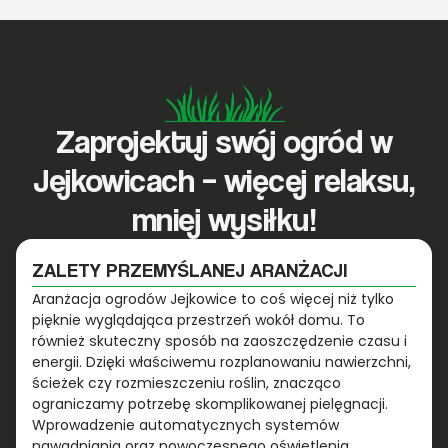
Zaprojektuj swój ogród w
Jejkowicach – więcej relaksu,
mniej wysiłku!
ZALETY PRZEMYŚLANEJ ARANŻACJI
Aranżacja ogrodów Jejkowice to coś więcej niż tylko
pięknie wyglądająca przestrzeń wokół domu. To
również skuteczny sposób na zaoszczędzenie czasu i
energii. Dzięki właściwemu rozplanowaniu nawierzchni,
ścieżek czy rozmieszczeniu roślin, znacząco
ograniczamy potrzebę skomplikowanej pielęgnacji.
Wprowadzenie automatycznych systemów
nawadniania oraz nowoczesnego oświetlenia