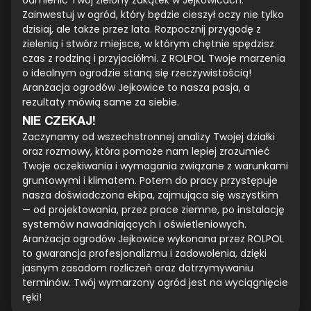
odmienić Twój zielony zakątek w Jejkowicach.
Zainwestuj w ogród, który będzie cieszył oczy nie tylko
dzisiaj, ale także przez lata. Rozpocznij przygodę z
zielenią i stwórz miejsce, w którym chętnie spędzisz
czas z rodziną i przyjaciółmi. Z ROLPOL Twoje marzenia
o idealnym ogrodzie staną się rzeczywistością!
Aranżacja ogrodów Jejkowice to nasza pasja, a
rezultaty mówią same za siebie.
NIE CZEKAJ!
Zaczynamy od wszechstronnej analizy Twojej działki
oraz rozmowy, która pomoże nam lepiej zrozumieć
Twoje oczekiwania i wymagania związane z warunkami
gruntowymi i klimatem. Potem do pracy przystępuje
nasza doświadczona ekipa, zajmująca się wszystkim
— od projektowania, przez prace ziemne, po instalację
systemów nawadniających i oświetleniowych.
Aranżacja ogrodów Jejkowice wykonana przez ROLPOL
to gwarancja profesjonalizmu i zadowolenia, dzięki
jasnym zasadom rozliczeń oraz dotrzymywaniu
terminów. Twój wymarzony ogród jest na wyciągnięcie
ręki!