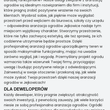
bardziej funkcjonalne? Nasze usługi związane z aranżacją
ogrodów są idealnym rozwiązaniem dla firm i instytucji,
które pragną zrobić pozytywne wrażenie na swoich
klientach. Wyobraź sobie, jak pięknie może wyglądać
przestrzeń przed wejściem do biurowca, szkoły czy urzędu
– odpowiednia aranżacja ogrodów Jejkowice nadaje tym
miejscom wyjątkowy charakter. Stworzymy przestrzenie,
które nie tylko zachwycą estetyką, ale też sprawią, że ich
codzienne utrzymanie będzie prostsze. Dzięki
profesjonalnej aranżacji ogrodów uporządkujemy teren w
sposób maksymalnie funkcjonalny, mając na uwadze
zarówno wygląd, jak i wygodę. Przemyślany projekt ogrodu
wzmacnia także wizerunek Twojej firmy, przyciągając
uwagę i budując pozytywne relacje z odwiedzającymi.
Zainwestuj w swoje otoczenie i przekonaj się, jak wiele
może zyskać Twoja przestrzeń dzięki naszej aranżacji
ogrodów w Jejkowicach!
DLA DEWELOPERÓW
Każdy deweloper, który pragnie zwiększyć atrakcyjność
swoich inwestycji, z pewnością zauważy, jak wiele korzyści
niesie ze sobą profesjonalna aranżacja ogrodów. Ogródki