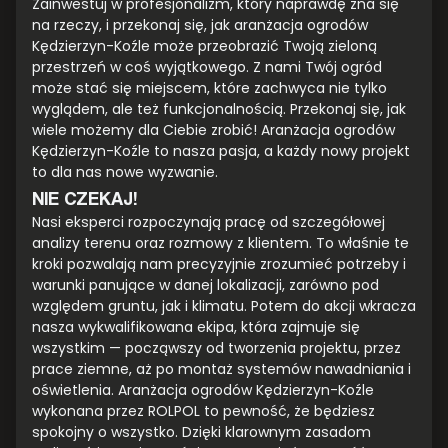
Zainwestuj w profesjonalizm, który naprawdę zna się
na rzeczy, i przekonaj się, jak aranżacja ogrodów
Kędzierzyn-Koźle może przeobrazić Twoją zieloną
przestrzeń w coś wyjątkowego. Z nami Twój ogród
może stać się miejscem, które zachwyca nie tylko
wyglądem, ale też funkcjonalnością. Przekonaj się, jak
wiele możemy dla Ciebie zrobić! Aranżacja ogrodów
Kędzierzyn-Koźle to nasza pasja, a każdy nowy projekt
to dla nas nowe wyzwanie.
NIE CZEKAJ!
Nasi eksperci rozpoczynają pracę od szczegółowej
analizy terenu oraz rozmowy z klientem. To właśnie te
kroki pozwalają nam precyzyjnie zrozumieć potrzeby i
warunki panujące w danej lokalizacji, zarówno pod
względem gruntu, jak i klimatu. Potem do akcji wkracza
nasza wykwalifikowana ekipa, która zajmuje się
wszystkim — począwszy od tworzenia projektu, przez
prace ziemne, aż po montaż systemów nawadniania i
oświetlenia. Aranżacja ogrodów Kędzierzyn-Koźle
wykonana przez ROLPOL to pewność, że będziesz
spokojny o wszystko. Dzięki klarownym zasadom