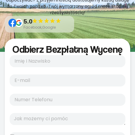
odpoczywać? Z przyjemnością dostosujemy każdą usługę
do Twoich potrzeb. Twój wymarzony ogród może stać się
rzeczywistością!
5.0
Facebook,Google
Odbierz Bezpłatną Wycenę