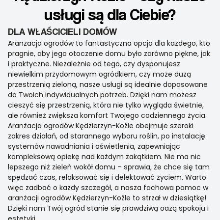
usługi są dla Ciebie?
DLA WŁAŚCICIELI DOMÓW
Aranżacja ogrodów to fantastyczna opcja dla każdego, kto
pragnie, aby jego otoczenie domu było zarówno piękne, jak
i praktyczne. Niezależnie od tego, czy dysponujesz
niewielkim przydomowym ogródkiem, czy może dużą
przestrzenią zieloną, nasze usługi są idealnie dopasowane
do Twoich indywidualnych potrzeb. Dzięki nam możesz
cieszyć się przestrzenią, która nie tylko wygląda świetnie,
ale również zwiększa komfort Twojego codziennego życia.
Aranżacja ogrodów Kędzierzyn-Koźle obejmuje szeroki
zakres działań, od starannego wyboru roślin, po instalację
systemów nawadniania i oświetlenia, zapewniając
kompleksową opiekę nad każdym zakątkiem. Nie ma nic
lepszego niż zieleń wokół domu – sprawia, że chce się tam
spędzać czas, relaksować się i delektować życiem. Warto
więc zadbać o każdy szczegół, a nasza fachowa pomoc w
aranżacji ogrodów Kędzierzyn-Koźle to strzał w dziesiątkę!
Dzięki nam Twój ogród stanie się prawdziwą oazą spokoju i
estetyki.