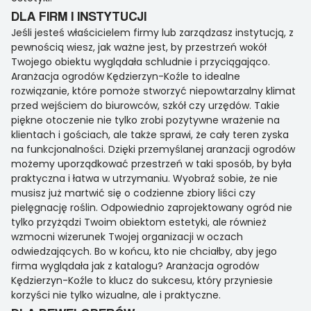
DLA FIRM I INSTYTUCJI
Jeśli jesteś właścicielem firmy lub zarządzasz instytucją, z
pewnością wiesz, jak ważne jest, by przestrzeń wokół
Twojego obiektu wyglądała schludnie i przyciągająco.
Aranżacja ogrodów Kędzierzyn-Koźle to idealne
rozwiązanie, które pomoże stworzyć niepowtarzalny klimat
przed wejściem do biurowców, szkół czy urzędów. Takie
piękne otoczenie nie tylko zrobi pozytywne wrażenie na
klientach i gościach, ale także sprawi, że cały teren zyska
na funkcjonalności. Dzięki przemyślanej aranżacji ogrodów
możemy uporządkować przestrzeń w taki sposób, by była
praktyczna i łatwa w utrzymaniu. Wyobraź sobie, że nie
musisz już martwić się o codzienne zbiory liści czy
pielęgnację roślin. Odpowiednio zaprojektowany ogród nie
tylko przyżądzi Twoim obiektom estetyki, ale również
wzmocni wizerunek Twojej organizacji w oczach
odwiedzających. Bo w końcu, kto nie chciałby, aby jego
firma wyglądała jak z katalogu? Aranżacja ogrodów
Kędzierzyn-Koźle to klucz do sukcesu, który przyniesie
korzyści nie tylko wizualne, ale i praktyczne.