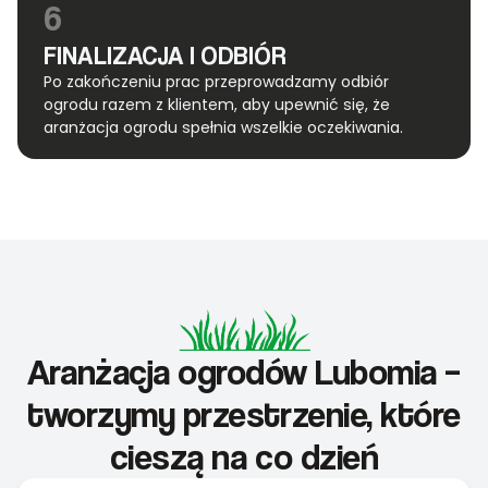
6
FINALIZACJA I ODBIÓR
Po zakończeniu prac przeprowadzamy odbiór
ogrodu razem z klientem, aby upewnić się, że
aranżacja ogrodu spełnia wszelkie oczekiwania.
Aranżacja ogrodów Lubomia –
tworzymy przestrzenie, które
cieszą na co dzień