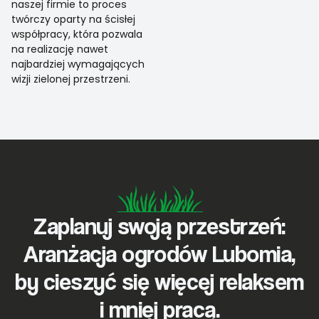
naszej firmie to proces
twórczy oparty na ścisłej
współpracy, która pozwala
na realizację nawet
najbardziej wymagających
wizji zielonej przestrzeni.
Zaplanuj swoją przestrzeń:
Aranżacja ogrodów Lubomia,
by cieszyć się więcej relaksem
i mniej pracą.