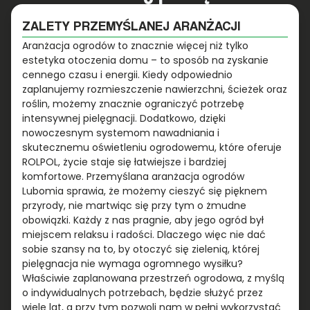
ZALETY PRZEMYŚLANEJ ARANŻACJI
Aranżacja ogrodów to znacznie więcej niż tylko
estetyka otoczenia domu – to sposób na zyskanie
cennego czasu i energii. Kiedy odpowiednio
zaplanujemy rozmieszczenie nawierzchni, ścieżek oraz
roślin, możemy znacznie ograniczyć potrzebę
intensywnej pielęgnacji. Dodatkowo, dzięki
nowoczesnym systemom nawadniania i
skutecznemu oświetleniu ogrodowemu, które oferuje
ROLPOL, życie staje się łatwiejsze i bardziej
komfortowe. Przemyślana aranżacja ogrodów
Lubomia sprawia, że możemy cieszyć się pięknem
przyrody, nie martwiąc się przy tym o żmudne
obowiązki. Każdy z nas pragnie, aby jego ogród był
miejscem relaksu i radości. Dlaczego więc nie dać
sobie szansy na to, by otoczyć się zielenią, której
pielęgnacja nie wymaga ogromnego wysiłku?
Właściwie zaplanowana przestrzeń ogrodowa, z myślą
o indywidualnych potrzebach, będzie służyć przez
wiele lat, a przy tym pozwoli nam w pełni wykorzystać