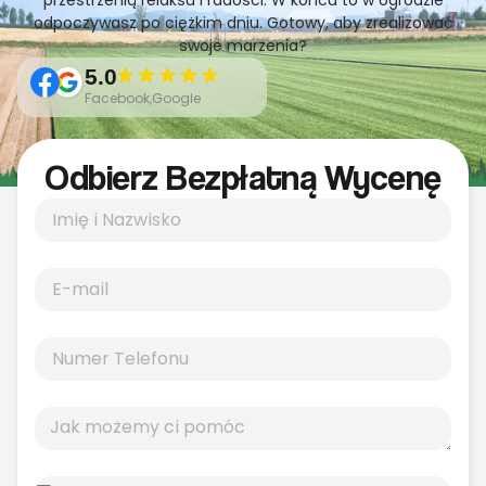
przestrzenią relaksu i radości. W końcu to w ogrodzie
odpoczywasz po ciężkim dniu. Gotowy, aby zrealizować
swoje marzenia?
5.0
Facebook,Google
Odbierz Bezpłatną Wycenę