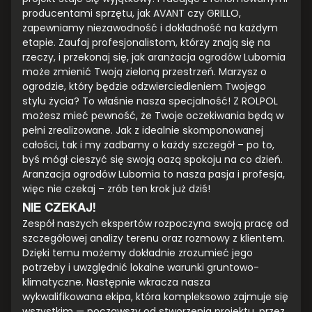
producentami sprzętu, jak AVANT czy GRILLO,
zapewniamy niezawodność i dokładność na każdym
etapie. Zaufaj profesjonalistom, którzy znają się na
rzeczy, i przekonaj się, jak aranżacja ogrodów Lubomia
może zmienić Twoją zieloną przestrzeń. Marzysz o
ogrodzie, który będzie odzwierciedleniem Twojego
stylu życia? To właśnie nasza specjalność! Z ROLPOL
możesz mieć pewność, że Twoje oczekiwania będą w
pełni zrealizowane. Jak z idealnie skomponowanej
całości, tak i my zadbamy o każdy szczegół – po to,
byś mógł cieszyć się swoją oazą spokoju na co dzień.
Aranżacja ogrodów Lubomia to nasza pasja i profesja,
więc nie czekaj – zrób ten krok już dziś!
NIE CZEKAJ!
Zespół naszych ekspertów rozpoczyna swoją pracę od
szczegółowej analizy terenu oraz rozmowy z klientem.
Dzięki temu możemy dokładnie zrozumieć jego
potrzeby i uwzględnić lokalne warunki gruntowo-
klimatyczne. Następnie wkracza nasza
wykwalifikowana ekipa, która kompleksowo zajmuje się
wszystkim — począwszy od stworzenia projektu, przez