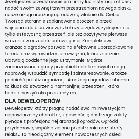
Jeżeli jesteś przedstawicielem firmy lub instytucji i chcesz
nadać swoim zewnętrznym przestrzeniom nowego blasku,
nasze usługi aranżacji ogrodów są właśnie dla Ciebie.
Tworząc starannie zaplanowane otoczenie przed
wejściami do biurowców, szkół czy urzędów, zyskujesz nie
tylko estetyczną przestrzeń, ale też pozytywne pierwsze
wrażenie w oczach klientów i gości. Kompleksowa
aranżacja ogrodów pozwala na efektywne uporządkowanie
terenu oraz wprowadzenie rozwiązań, które znacznie
ułatwiają codzienne jego utrzymanie. Mądrze
zaaranżowane ogrody przy obiektach firmowych mogą
naprawdę wzbudzić sympatię i zainteresowanie, a także
podnieść prestiż organizacji. Aranżacja ogrodów Lubomia
to klucz do stworzenia harmonijnej przestrzeni, która
będzie cieszyć oko przez cały rok.
DLA DEWELOPERÓW
Deweloperzy, którzy pragną nadać swojim inwestycjom
niepowtarzalny charakter, z pewnością dostrzegą zalety
płynące z profesjonalnej aranżacji ogrodów. Ogródki
przydomowe, wspólne zielone przestrzenie oraz strefy
relaksu to nieodłączny element nowoczesnych osiedli