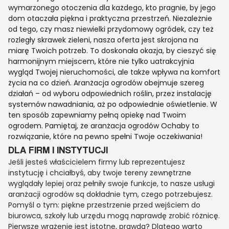
wymarzonego otoczenia dla każdego, kto pragnie, by jego
dom otaczała piękna i praktyczna przestrzeń. Niezależnie
od tego, czy masz niewielki przydomowy ogródek, czy też
rozległy skrawek zieleni, nasza oferta jest skrojona na
miarę Twoich potrzeb. To doskonała okazja, by cieszyć się
harmonijnym miejscem, które nie tylko uatrakcyjnia
wygląd Twojej nieruchomości, ale także wpływa na komfort
życia na co dzień. Aranżacja ogrodów obejmuje szereg
działań – od wyboru odpowiednich roślin, przez instalację
systemów nawadniania, aż po odpowiednie oświetlenie. W
ten sposób zapewniamy pełną opiekę nad Twoim
ogrodem. Pamiętaj, że aranżacja ogrodów Ochaby to
rozwiązanie, które na pewno spełni Twoje oczekiwania!
DLA FIRM I INSTYTUCJI
Jeśli jesteś właścicielem firmy lub reprezentujesz
instytucję i chciałbyś, aby twoje tereny zewnętrzne
wyglądały lepiej oraz pełniły swoje funkcje, to nasze usługi
aranżacji ogrodów są dokładnie tym, czego potrzebujesz.
Pomyśl o tym: piękne przestrzenie przed wejściem do
biurowca, szkoły lub urzędu mogą naprawdę zrobić różnicę.
Pierwsze wrażenie jest istotne, prawda? Dlatego warto