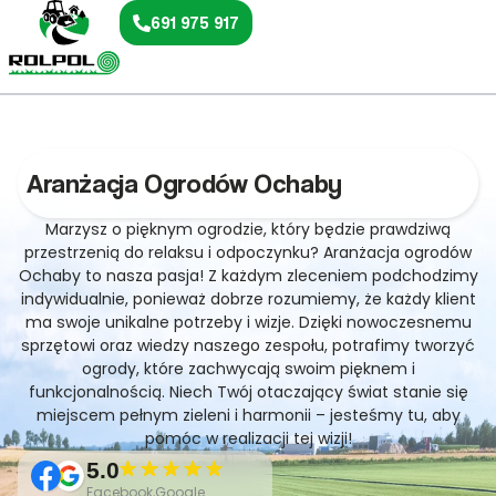
691 975 917
Aranżacja Ogrodów Ochaby
Marzysz o pięknym ogrodzie, który będzie prawdziwą
przestrzenią do relaksu i odpoczynku? Aranżacja ogrodów
Ochaby to nasza pasja! Z każdym zleceniem podchodzimy
indywidualnie, ponieważ dobrze rozumiemy, że każdy klient
ma swoje unikalne potrzeby i wizje. Dzięki nowoczesnemu
sprzętowi oraz wiedzy naszego zespołu, potrafimy tworzyć
ogrody, które zachwycają swoim pięknem i
funkcjonalnością. Niech Twój otaczający świat stanie się
miejscem pełnym zieleni i harmonii – jesteśmy tu, aby
pomóc w realizacji tej wizji!
5.0
Facebook,Google