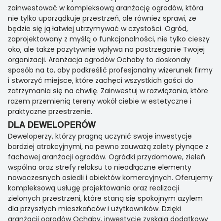
zainwestować w kompleksową aranżację ogrodów, która
nie tylko uporządkuje przestrzeń, ale również sprawi, że
będzie się ją łatwiej utrzymywać w czystości. Ogród,
zaprojektowany z myślą o funkcjonalności, nie tylko cieszy
oko, ale także pozytywnie wpływa na postrzeganie Twojej
organizacji. Aranżacja ogrodów Ochaby to doskonały
sposób na to, aby podkreślić profesjonalny wizerunek firmy
i stworzyć miejsce, które zachęci wszystkich gości do
zatrzymania się na chwilę. Zainwestuj w rozwiązania, które
razem przemienią tereny wokół ciebie w estetyczne i
praktyczne przestrzenie.
DLA DEWELOPERÓW
Deweloperzy, którzy pragną uczynić swoje inwestycje
bardziej atrakcyjnymi, na pewno zauważą zalety płynące z
fachowej aranżacji ogrodów. Ogródki przydomowe, zieleń
wspólna oraz strefy relaksu to nieodłączne elementy
nowoczesnych osiedli i obiektów komercyjnych. Oferujemy
kompleksową usługę projektowania oraz realizacji
zielonych przestrzeni, które staną się spokojnym azylem
dla przyszłych mieszkańców i użytkowników. Dzięki
aranżacji ogrodów Ochaby, inwestycje zyskają dodatkowy