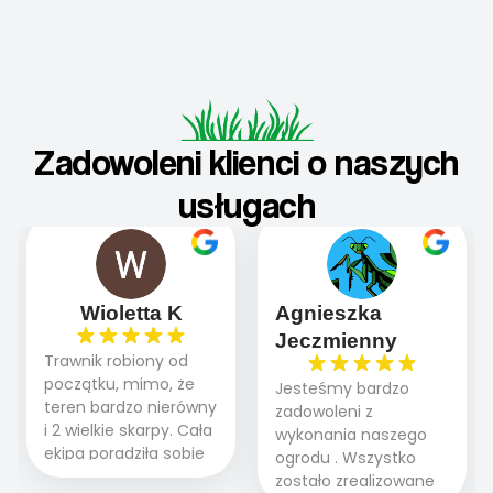
Zadowoleni klienci o naszych
usługach
Wioletta K
Agnieszka
Jeczmienny
Trawnik robiony od
początku, mimo, że
Jesteśmy bardzo
teren bardzo nierówny
zadowoleni z
i 2 wielkie skarpy. Cała
wykonania naszego
ekipa poradziła sobie
ogrodu . Wszystko
WSPANIALE od
zostało zrealizowane