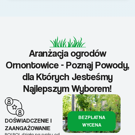
Aranżacja ogrodów
Ornontowice - Poznaj Powody,
dla Których Jesteśmy
Najlepszym Wyborem!
BEZPŁATNA
DOŚWIADCZENIE I
WYCENA
ZAANGAŻOWANIE
ROLPOL działa na rynku od