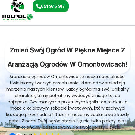
691 975 917
Zmień Swój Ogród W Piękne Miejsce Z
Aranżacją Ogrodów W Ornontowicach!
Aranżacja ogrodów Ornontowice to nasza specjalność.
Uwielbiamy tworzyć przestrzenie, które odzwierciedlają
marzenia naszych klientów. Każdy ogród ma swój unikalny
charakter, a my potrafimy wydobyć z niego to, co
najlepsze. Czy marzysz o przytulnym kąciku do relaksu, a
może o kolorowym rabacie kwiatowym, który zachwyci
każdego przechodnia? Razem możemy zaplanować każdy
detal. Z nami Twój ogród stanie się nie tylko piękny, ale i
funkcjonalny, dostosowany do Twojego stylu życia.