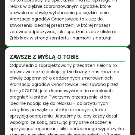
bo to naprawdę się opłaca. Nie ma nic lepszego niż
relaks w pięknie zaaranżowanym ogrodzie, które
pozwala na chwilę wytchnienia po ciężkim dniu.
Aranżacja ogrodów Ornontowice to klucz do
stworzenia idealnej przestrzeni, w której możesz
zarówno odpoczywać, jak i spędzać czas z bliskimi.
Zrób krok w stronę komfortu i harmonii z naturą!
ZAWSZE Z MYŚLĄ O TOBIE
Odpowiednio zaprojektowany przestrzeń zielona to
prawdziwa oaza spokoju, gdzie każdy z nas może na
chwilę zapomnieć o codziennych zmartwieniach.
Aranżacja ogrodów Ornontowice, realizowana przez
firmę ROLPOL, jest dopasowywana do unikalnych
pragnień klientów. Tworzymy przestrzenie, które
idealnie nadają się do relaksu – od przytulnych
zakątków po większe strefy rekreacyjne, które
sprzyjają odprężeniu. Jesteśmy tu, aby każdy detal
współgrał ze sobą, prasując przyjazne otoczenie
sprzyjające regeneracji siły i codziennego wypoczynku.