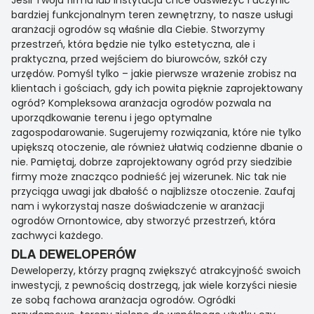
Jeśli Twoja firma lub instytucja chce odświeżyć i uczynić
bardziej funkcjonalnym teren zewnętrzny, to nasze usługi
aranżacji ogrodów są właśnie dla Ciebie. Stworzymy
przestrzeń, która będzie nie tylko estetyczna, ale i
praktyczna, przed wejściem do biurowców, szkół czy
urzędów. Pomyśl tylko – jakie pierwsze wrażenie zrobisz na
klientach i gościach, gdy ich powita pięknie zaprojektowany
ogród? Kompleksowa aranżacja ogrodów pozwala na
uporządkowanie terenu i jego optymalne
zagospodarowanie. Sugerujemy rozwiązania, które nie tylko
upiększą otoczenie, ale również ułatwią codzienne dbanie o
nie. Pamiętaj, dobrze zaprojektowany ogród przy siedzibie
firmy może znacząco podnieść jej wizerunek. Nic tak nie
przyciąga uwagi jak dbałość o najbliższe otoczenie. Zaufaj
nam i wykorzystaj nasze doświadczenie w aranżacji
ogrodów Ornontowice, aby stworzyć przestrzeń, która
zachwyci każdego.
DLA DEWELOPERÓW
Deweloperzy, którzy pragną zwiększyć atrakcyjność swoich
inwestycji, z pewnością dostrzegą, jak wiele korzyści niesie
ze sobą fachowa aranżacja ogrodów. Ogródki