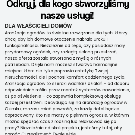
Odkryj, dla kogo stworzyliśmy
nasze usługi!
DLA WŁAŚCICIELI DOMÓW
Aranżacja ogrodów to świetne rozwiązanie dla tych, którzy
chcą, aby ich domowe otoczenie nabrało uroku i
funkcjonalności. Niezależnie od tego, czy posiadasz mały
przydomowy ogródek, czy rozległą zieloną przestrzeń,
nasza oferta została stworzona z myślą o różnych
potrzebach. Dzięki nam możesz stworzyć harmonijne
miejsce, które nie tylko poprawia estetykę Twojej
nieruchomości, ale i podnosi komfort codziennego życia.
Aranżacja ogrodów to szeroki wachlarz działań – od doboru
odpowiednich roślin, przez montaż systemów nawadniania,
aż po oświetlenie – co zapewnia kompleksową obsługę
każdej przestrzeni. Decydując się na aranżację ogrodów w
Ozimku, możesz mieć pewność, że każdy detal będzie
dopracowany. Kto nie marzy o pięknym ogrodzie, w którym
można spędzać czas z rodziną lub relaksować się po
pracy? Niezależnie od skali projektu, jesteśmy tutaj, aby
pomóc Ci zrealizować Twoje wizje.