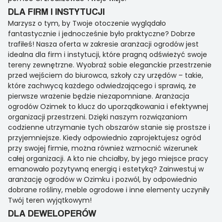
DLA FIRM I INSTYTUCJI
Marzysz o tym, by Twoje otoczenie wyglądało
fantastycznie i jednocześnie było praktyczne? Dobrze
trafiłeś! Nasza oferta w zakresie aranżacji ogrodów jest
idealna dla firm i instytucji, które pragną odświeżyć swoje
tereny zewnętrzne. Wyobraź sobie eleganckie przestrzenie
przed wejściem do biurowca, szkoły czy urzędów – takie,
które zachwycą każdego odwiedzającego i sprawią, że
pierwsze wrażenie będzie niezapomniane. Aranżacja
ogrodów Ozimek to klucz do uporządkowania i efektywnej
organizacji przestrzeni. Dzięki naszym rozwiązaniom
codzienne utrzymanie tych obszarów stanie się prostsze i
przyjemniejsze. Kiedy odpowiednio zaprojektujesz ogród
przy swojej firmie, można również wzmocnić wizerunek
całej organizacji. A kto nie chciałby, by jego miejsce pracy
emanowało pozytywną energią i estetyką? Zainwestuj w
aranżację ogrodów w Ozimku i pozwól, by odpowiednio
dobrane rośliny, meble ogrodowe i inne elementy uczyniły
Twój teren wyjątkowym!
DLA DEWELOPERÓW