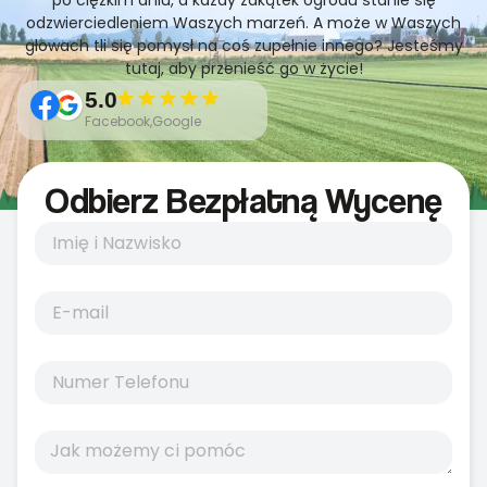
po ciężkim dniu, a każdy zakątek ogrodu stanie się
odzwierciedleniem Waszych marzeń. A może w Waszych
głowach tli się pomysł na coś zupełnie innego? Jesteśmy
tutaj, aby przenieść go w życie!
5.0
Facebook,Google
Odbierz Bezpłatną Wycenę