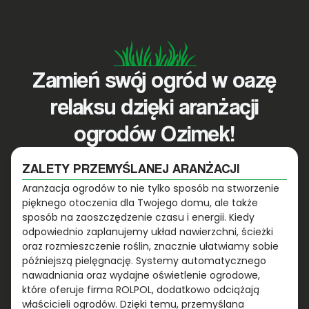
Zamień swój ogród w oazę
relaksu dzięki aranżacji
ogrodów Ozimek!
ZALETY PRZEMYŚLANEJ ARANŻACJI
Aranżacja ogrodów to nie tylko sposób na stworzenie
pięknego otoczenia dla Twojego domu, ale także
sposób na zaoszczędzenie czasu i energii. Kiedy
odpowiednio zaplanujemy układ nawierzchni, ścieżki
oraz rozmieszczenie roślin, znacznie ułatwiamy sobie
późniejszą pielęgnację. Systemy automatycznego
nawadniania oraz wydajne oświetlenie ogrodowe,
które oferuje firma ROLPOL, dodatkowo odciążają
właścicieli ogrodów. Dzięki temu, przemyślana