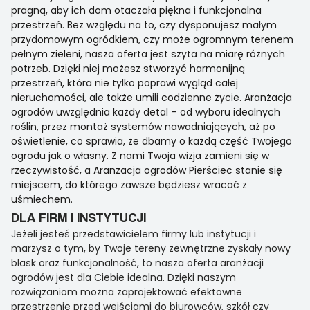
pragną, aby ich dom otaczała piękna i funkcjonalna
przestrzeń. Bez względu na to, czy dysponujesz małym
przydomowym ogródkiem, czy może ogromnym terenem
pełnym zieleni, nasza oferta jest szyta na miarę różnych
potrzeb. Dzięki niej możesz stworzyć harmonijną
przestrzeń, która nie tylko poprawi wygląd całej
nieruchomości, ale także umili codzienne życie. Aranżacja
ogrodów uwzględnia każdy detal – od wyboru idealnych
roślin, przez montaż systemów nawadniających, aż po
oświetlenie, co sprawia, że dbamy o każdą część Twojego
ogrodu jak o własny. Z nami Twoja wizja zamieni się w
rzeczywistość, a Aranżacja ogrodów Pierściec stanie się
miejscem, do którego zawsze będziesz wracać z
uśmiechem.
DLA FIRM I INSTYTUCJI
Jeżeli jesteś przedstawicielem firmy lub instytucji i
marzysz o tym, by Twoje tereny zewnętrzne zyskały nowy
blask oraz funkcjonalność, to nasza oferta aranżacji
ogrodów jest dla Ciebie idealna. Dzięki naszym
rozwiązaniom można zaprojektować efektowne
przestrzenie przed wejściami do biurowców, szkół czy