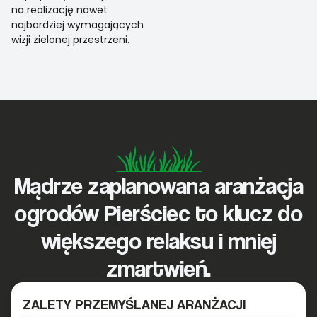
na realizację nawet
najbardziej wymagających
wizji zielonej przestrzeni.
Mądrze zaplanowana aranżacja
ogrodów Pierściec to klucz do
większego relaksu i mniej
zmartwień.
ZALETY PRZEMYŚLANEJ ARANŻACJI