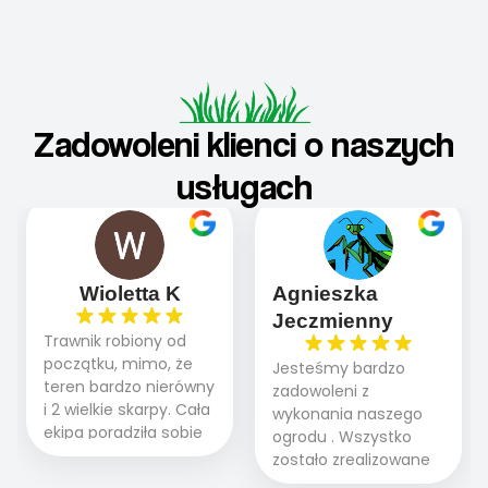
Zadowoleni klienci o naszych
usługach
Wioletta K
Agnieszka
Jeczmienny
Trawnik robiony od
początku, mimo, że
Jesteśmy bardzo
teren bardzo nierówny
zadowoleni z
i 2 wielkie skarpy. Cała
wykonania naszego
ekipa poradziła sobie
ogrodu . Wszystko
WSPANIALE od
zostało zrealizowane
początku do końca,
fachowo, rzetelnie i