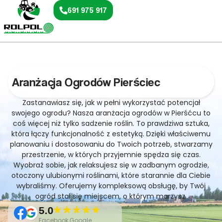
691 975 917
Aranżacja Ogrodów Pierściec
Zastanawiasz się, jak w pełni wykorzystać potencjał
swojego ogrodu? Nasza aranżacja ogrodów w Pierśćcu to
coś więcej niż tylko sadzenie roślin. To prawdziwa sztuka,
która łączy funkcjonalność z estetyką. Dzięki właściwemu
planowaniu i dostosowaniu do Twoich potrzeb, stwarzamy
przestrzenie, w których przyjemnie spędza się czas.
Wyobraź sobie, jak relaksujesz się w zadbanym ogrodzie,
otoczony ulubionymi roślinami, które starannie dla Ciebie
wybraliśmy. Oferujemy kompleksową obsługę, by Twój
ogród stał się miejscem, o którym marzysz.
5.0
Facebook,Google