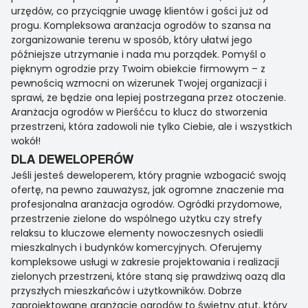
urzędów, co przyciągnie uwagę klientów i gości już od
progu. Kompleksowa aranżacja ogrodów to szansa na
zorganizowanie terenu w sposób, który ułatwi jego
późniejsze utrzymanie i nada mu porządek. Pomyśl o
pięknym ogrodzie przy Twoim obiekcie firmowym – z
pewnością wzmocni on wizerunek Twojej organizacji i
sprawi, że będzie ona lepiej postrzegana przez otoczenie.
Aranżacja ogrodów w Pierśćcu to klucz do stworzenia
przestrzeni, która zadowoli nie tylko Ciebie, ale i wszystkich
wokół!
DLA DEWELOPERÓW
Jeśli jesteś deweloperem, który pragnie wzbogacić swoją
ofertę, na pewno zauważysz, jak ogromne znaczenie ma
profesjonalna aranżacja ogrodów. Ogródki przydomowe,
przestrzenie zielone do wspólnego użytku czy strefy
relaksu to kluczowe elementy nowoczesnych osiedli
mieszkalnych i budynków komercyjnych. Oferujemy
kompleksowe usługi w zakresie projektowania i realizacji
zielonych przestrzeni, które staną się prawdziwą oazą dla
przyszłych mieszkańców i użytkowników. Dobrze
zaprojektowane aranżacje ogrodów to świetny atut, który