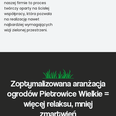
naszej firmie to proces
twórczy oparty na ścisłej
współpracy, która pozwala
na realizację nawet
najbardziej wymagających
wizji zielonej przestrzeni.
Zoptymalizowana aranżacja
ogrodów Pietrowice Wielkie =
więcej relaksu, mniej
zmartwień