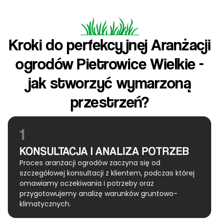
Kroki do perfekcyjnej Aranżacji
ogrodów Pietrowice Wielkie -
jak stworzyć wymarzoną
przestrzeń?
1
KONSULTACJA I ANALIZA POTRZEB
Proces aranżacji ogrodów zaczyna się od
szczegółowej konsultacji z klientem, podczas której
omawiamy oczekiwania i potrzeby oraz
przygotowujemy analizę warunków gruntowo-
klimatycznych.