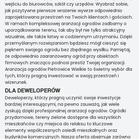
wejściu do biurowców, szkół czy urzędów. Wyobraź sobie,
jak pozytywne pierwsze wrażenie wywrze odpowiednio
zaprojektowana przestrzeń na Twoich klientach i gościach.
W ramach kompleksowej aranżacji ogrodów zadbamy o
uporządkowanie terenu, tak aby był nie tylko atrakcyjny
wizualnie, ale także łatwy w codziennym utrzymaniu. Dzięki
przemyślanym rozwiązaniom będziesz mógł cieszyć się
pięknem swojego ogrodu bez zbędnego wysiłku. Pamiętaj,
że odpowiednio zaaranżowany ogród przy obiektach
firmowych znacząco podnosi prestiż Twojej organizacji.
Aranżacja ogrodów Pietrowice Wielkie to świetny wybór dla
tych, którzy pragną inwestować w swoją przestrzeń i
wizerunek.
DLA DEWELOPERÓW
Deweloperzy, którzy pragną uczynić swoje inwestycje
bardziej interesującymi, na pewno zauważą, jak wiele
zyskują dzięki profesjonalnej aranżacji ogrodów. Ogródki
przydomowe, tereny zielone dostępne dla wszystkich
mieszkańców czy miejsca do relaksu to kluczowe
elementy współczesnych osiedli mieszkalnych oraz
budynków komercyjnych. Nasza oferta obejmuje zarówno