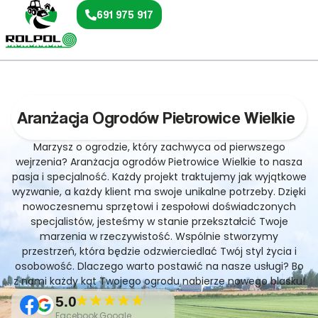
691 975 917
Aranżacja Ogrodów Pietrowice Wielkie
Marzysz o ogrodzie, który zachwyca od pierwszego
wejrzenia? Aranżacja ogrodów Pietrowice Wielkie to nasza
pasja i specjalność. Każdy projekt traktujemy jak wyjątkowe
wyzwanie, a każdy klient ma swoje unikalne potrzeby. Dzięki
nowoczesnemu sprzętowi i zespołowi doświadczonych
specjalistów, jesteśmy w stanie przekształcić Twoje
marzenia w rzeczywistość. Wspólnie stworzymy
przestrzeń, która będzie odzwierciedlać Twój styl życia i
osobowość. Dlaczego warto postawić na nasze usługi? Bo
z nami każdy kąt Twojego ogrodu nabierze nowego blasku!
5.0
Facebook,Google