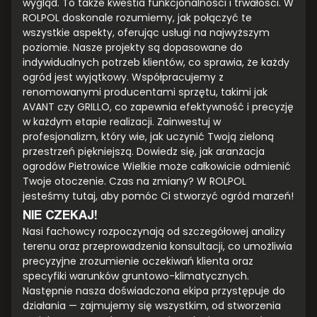
wygląd. To także kwestia funkcjonalności i trwałości. W
ROLPOL doskonale rozumiemy, jak połączyć te
wszystkie aspekty, oferując usługi na najwyższym
poziomie. Nasze projekty są dopasowane do
indywidualnych potrzeb klientów, co sprawia, że każdy
ogród jest wyjątkowy. Współpracujemy z
renomowanymi producentami sprzętu, takimi jak
AVANT czy GRILLO, co zapewnia efektywność i precyzję
w każdym etapie realizacji. Zainwestuj w
profesjonalizm, który wie, jak uczynić Twoją zieloną
przestrzeń piękniejszą. Dowiedz się, jak aranżacja
ogrodów Pietrowice Wielkie może całkowicie odmienić
Twoje otoczenie. Czas na zmiany? W ROLPOL
jesteśmy tutaj, aby pomóc Ci stworzyć ogród marzeń!
NIE CZEKAJ!
Nasi fachowcy rozpoczynają od szczegółowej analizy
terenu oraz przeprowadzenia konsultacji, co umożliwia
precyzyjne zrozumienie oczekiwań klienta oraz
specyfiki warunków gruntowo-klimatycznych.
Następnie nasza doświadczona ekipa przystępuje do
działania — zajmujemy się wszystkim, od stworzenia