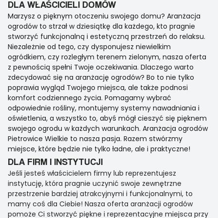
DLA WŁAŚCICIELI DOMÓW
Marzysz o pięknym otoczeniu swojego domu? Aranżacja
ogrodów to strzał w dziesiątkę dla każdego, kto pragnie
stworzyć funkcjonalną i estetyczną przestrzeń do relaksu.
Niezależnie od tego, czy dysponujesz niewielkim
ogródkiem, czy rozległym terenem zielonym, nasza oferta
z pewnością spełni Twoje oczekiwania. Dlaczego warto
zdecydować się na aranżację ogrodów? Bo to nie tylko
poprawia wygląd Twojego miejsca, ale także podnosi
komfort codziennego życia. Pomagamy wybrać
odpowiednie rośliny, montujemy systemy nawadniania i
oświetlenia, a wszystko to, abyś mógł cieszyć się pięknem
swojego ogrodu w każdych warunkach. Aranżacja ogrodów
Pietrowice Wielkie to nasza pasja. Razem stwórzmy
miejsce, które będzie nie tylko ładne, ale i praktyczne!
DLA FIRM I INSTYTUCJI
Jeśli jesteś właścicielem firmy lub reprezentujesz
instytucję, która pragnie uczynić swoje zewnętrzne
przestrzenie bardziej atrakcyjnymi i funkcjonalnymi, to
mamy coś dla Ciebie! Nasza oferta aranżacji ogrodów
pomoże Ci stworzyć piękne i reprezentacyjne miejsca przy