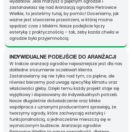
wydatków. Jeśli marzysz o pięknym ogrodzie i
zastanawiasz się nad Aranżacją ogrodów Pietrowice
Wielkie, to jesteśmy tutaj, by pomóc! Doceniamy, jak
ważne jest stworzenie przestrzeni, w której można
spędzać czas z bliskimi. Nasze podejście łączy
estetykę z praktycznością – tak, żeby każda chwila w
ogrodzie była przyjemnością.
INDYWIDUALNE PODEJŚCIE DO ARANŻACJI
W trakcie aranżacji ogrodów najważniejsze jest dla nas
dokładne zrozumienie oczekiwań klienta.
Zastanawiamy się nie tylko nad tym, co piękne, ale
również bierzemy pod uwagę specyfikę klimatu oraz
właściwości gleby. Dzięki temu każdy projekt staje się
wyjątkowy i dopasowany do indywidualnych potrzeb.
Nasze długoletnie doświadczenie oraz bliska
współpraca z uznanymi producentami sprawiają, że
tworzymy ogrody, które zachwycają estetyką i
funkcjonalnością, a jednocześnie mieszczą się w
wyznaczonym budżecie. Aranżacja ogrodów
Pietrowice Wielkie to nasza specjalność, dlatego