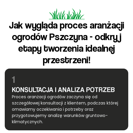
Jak wygląda proces aranżacji
ogrodów Pszczyna - odkryj
etapy tworzenia idealnej
przestrzeni!
1
KONSULTACJA I ANALIZA POTRZEB
Proces aranżacji ogrodów zaczyna się od
szczegółowej konsultacji z klientem, podczas której
omawiamy oczekiwania i potrzeby oraz
przygotowujemy analizę warunków gruntowo-
klimatycznych.