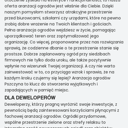
otoczenie zyskało na estetyce i funkcjonalności, to nasza
oferta aranżacji ogrodów jest właśnie dla Ciebie. Dzięki
naszym pomysłom stworzysz atrakcyjne przestrzenie
przed biurowcami, szkołami czy urzędami, które na pewno
zrobią dobre wrażenie na Twoich klientach i gościach.
Pełna aranżacja ogrodów wejdziesz w życie, pomagając
uporządkować teren oraz zoptymalizować jego
organizację. Co więcej, proponowane przez nas rozwiązania
sprawią, że codzienne dbanie o te przestrzenie stanie się
prostsze. Dobrze zaplanowany ogród przy siedzibach
firmowych nie tylko doda uroku, ale także pozytywnie
wpłynie na wizerunek Twojej organizacji. A czy nie warto
zainwestować w to, co przyciąga wzrok i sprawia, że na
każdym kroku czujemy się lepiej? Aranżacja ogrodów
Pszczyna to klucz do stworzenia wyjątkowych i
zapadających w pamięć miejsc.
DLA DEWELOPERÓW
Deweloperzy, którzy pragną wyróżnić swoje inwestycje, z
pewnością będą zainteresowani korzyściami płynącymi z
fachowej aranżacji ogrodów. Ogródki przydomowe,
wspólne przestrzenie zielone oraz strefy relaksu to