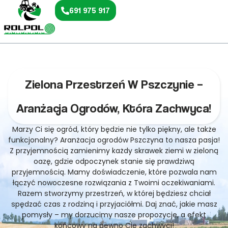
691 975 917
Zielona Przestrzeń W Pszczynie –
Aranżacja Ogrodów, Która Zachwyca!
Marzy Ci się ogród, który będzie nie tylko piękny, ale także
funkcjonalny? Aranżacja ogrodów Pszczyna to nasza pasja!
Z przyjemnością zamienimy każdy skrawek ziemi w zieloną
oazę, gdzie odpoczynek stanie się prawdziwą
przyjemnością. Mamy doświadczenie, które pozwala nam
łączyć nowoczesne rozwiązania z Twoimi oczekiwaniami.
Razem stworzymy przestrzeń, w której będziesz chciał
spędzać czas z rodziną i przyjaciółmi. Daj znać, jakie masz
pomysły – my dorzucimy nasze propozycje, a efekt
końcowy na pewno Cię zachwyci!