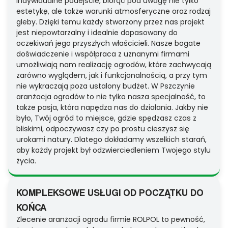
indywidualne podejście, biorąc pod uwagę nie tylko
estetykę, ale także warunki atmosferyczne oraz rodzaj
gleby. Dzięki temu każdy stworzony przez nas projekt
jest niepowtarzalny i idealnie dopasowany do
oczekiwań jego przyszłych właścicieli. Nasze bogate
doświadczenie i współpraca z uznanymi firmami
umożliwiają nam realizację ogrodów, które zachwycają
zarówno wyglądem, jak i funkcjonalnością, a przy tym
nie wykraczają poza ustalony budżet. W Pszczynie
aranżacja ogrodów to nie tylko nasza specjalność, to
także pasja, która napędza nas do działania. Jakby nie
było, Twój ogród to miejsce, gdzie spędzasz czas z
bliskimi, odpoczywasz czy po prostu cieszysz się
urokami natury. Dlatego dokładamy wszelkich starań,
aby każdy projekt był odzwierciedleniem Twojego stylu
życia.
KOMPLEKSOWE USŁUGI OD POCZĄTKU DO
KOŃCA
Zlecenie aranżacji ogrodu firmie ROLPOL to pewność,