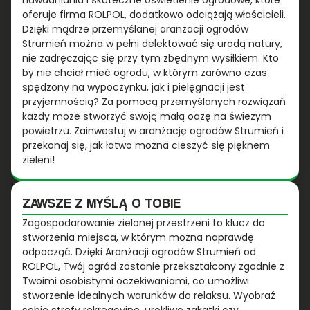
nawadniania i skuteczne oświetlenie ogrodowe, które
oferuje firma ROLPOL, dodatkowo odciążają właścicieli.
Dzięki mądrze przemyślanej aranżacji ogrodów
Strumień można w pełni delektować się urodą natury,
nie zadręczając się przy tym zbędnym wysiłkiem. Kto
by nie chciał mieć ogrodu, w którym zarówno czas
spędzony na wypoczynku, jak i pielęgnacji jest
przyjemnością? Za pomocą przemyślanych rozwiązań
każdy może stworzyć swoją małą oazę na świeżym
powietrzu. Zainwestuj w aranżację ogrodów Strumień i
przekonaj się, jak łatwo można cieszyć się pięknem
zieleni!
ZAWSZE Z MYŚLĄ O TOBIE
Zagospodarowanie zielonej przestrzeni to klucz do
stworzenia miejsca, w którym można naprawdę
odpocząć. Dzięki Aranżacji ogrodów Strumień od
ROLPOL, Twój ogród zostanie przekształcony zgodnie z
Twoimi osobistymi oczekiwaniami, co umożliwi
stworzenie idealnych warunków do relaksu. Wyobraź