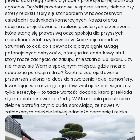
pewno dostrzegą zalety płynące z profesjonalnej aranżacji
ogrodów. Ogródki przydomowe, wspólne tereny zielone czy
strefy relaksu stały się standardem w nowoczesnych
osiedlach i budynkach komercyjnych. Nasza oferta
obejmuje projektowanie i realizację zielonych przestrzeni,
które staną się prawdziwą oazą spokoju dla przyszłych
mieszkańców lub użytkowników. Aranżacja ogrodów
Strumień to coś, co z pewnością przyciągnie uwagę
potencjalnych nabywców, oferując im dodatkowy atut,
który może zachęcić do zakupu mieszkania lub lokalu. Czy
nie marzy się Wam o spokojnym miejscu, gdzie można
odpocząć po długim dniu? Świetnie zaprojektowana
przestrzeń zielona to klucz do stworzenia takiej atmosfery.
Inwestując w aranżację ogrodów, zyskujesz coś więcej niż
tylko estetykę – to także wartość dodana, która przekłada
się na zainteresowanie ofertą. W Strumieniu przestrzenie
zielone potrafią czynić cuda, sprawiając, że nawet w
zatłoczonym mieście łatwiej odnaleźć harmonię i relaks.