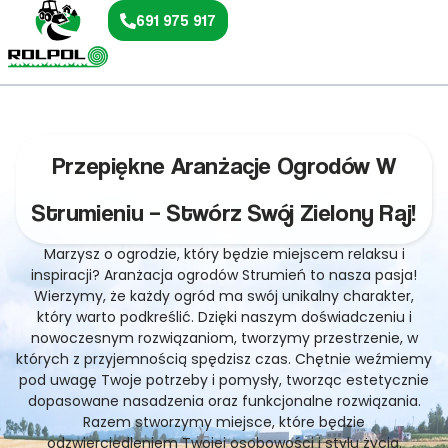
691 975 917
Przepiękne Aranżacje Ogrodów W
Strumieniu – Stwórz Swój Zielony Raj!
Marzysz o ogrodzie, który będzie miejscem relaksu i
inspiracji? Aranżacja ogrodów Strumień to nasza pasja!
Wierzymy, że każdy ogród ma swój unikalny charakter,
który warto podkreślić. Dzięki naszym doświadczeniu i
nowoczesnym rozwiązaniom, tworzymy przestrzenie, w
których z przyjemnością spędzisz czas. Chętnie weźmiemy
pod uwagę Twoje potrzeby i pomysły, tworząc estetycznie
dopasowane nasadzenia oraz funkcjonalne rozwiązania.
Razem stworzymy miejsce, które będzie
odzwierciedleniem Twojej osobowości i stylu życia.