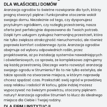
DLA WŁAŚCICIELI DOMÓW
Aranżacja ogrodów to świetne rozwiązanie dla tych, którzy
pragną stworzyć piękne i funkcjonalne otoczenie wokół
swojego domu. Niezależnie od tego, czy dysponujesz
przytulnym ogródkiem, czy rozległą przestrzenią, nasza
oferta jest perfekcyjnie dopasowana do Twoich potrzeb.
Dzięki tym usługom zyskujesz harmonijną przestrzeń, która
nie tylko zwiększa atrakcyjność nieruchomości, ale również
poprawia komfort codziennego życia. Aranżacja ogrodów
obejmuje od wyboru odpowiednich roślin, przez
projektowanie, aż po instalację systemów nawadniających
i oświetleniowych, co sprawia, że kompleksowo zajmujemy
się każdą przestrzenią. Dlaczego warto rozważyć aranżację
swojego ogrodu w Strumieniu? Bo to nie tylko estetyka, ale
także sposób na stworzenie miejsca, w którym naprawdę
chcesz spędzać czas. Przekształć swój ogród w prawdziwą
oazę relaksu i radości! W końcu, gdzie indziej możesz
wypoczywać na świeżym powietrzu, otoczony pięknem
natury? Aranżacja ogrodów Strumień to klucz do idealnego
miejsca dla Ciebie i Twojej rodziny.
DLA FIRM I INSTYTUCJI