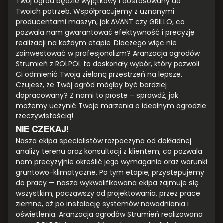
Twój ogród będzie wyjątkowy i dostosowany do
Twoich potrzeb. Współpracujemy z uznanymi
producentami maszyn, jak AVANT czy GRILLO, co
pozwala nam gwarantować efektywność i precyzję
realizacji na każdym etapie. Dlaczego więc nie
zainwestować w profesjonalizm? Aranżacja ogrodów
Strumień z ROLPOL to doskonały wybór, który pozwoli
Ci odmienić Twoją zieloną przestrzeń na lepsze.
Czujesz, że Twój ogród mógłby być bardziej
dopracowany? Z nami to proste – sprawdź, jak
możemy uczynić Twoje marzenia o idealnym ogrodzie
rzeczywistością!
NIE CZEKAJ!
Nasza ekipa specialistów rozpoczyna od dokładnej
analizy terenu oraz konsultacji z klientem, co pozwala
nam precyzyjnie określić jego wymagania oraz warunki
gruntowo-klimatyczne. Po tym etapie, przystępujemy
do pracy — nasza wykwalifikowana ekipa zajmuje się
wszystkim, począwszy od projektowania, przez prace
ziemne, aż po instalację systemów nawadniania i
oświetlenia. Aranżacja ogrodów Strumień realizowana