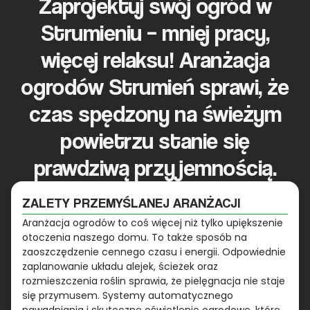
Zaprojektuj swój ogród w
Strumieniu – mniej pracy,
więcej relaksu! Aranżacja
ogrodów Strumień sprawi, że
czas spędzony na świeżym
powietrzu stanie się
prawdziwą przyjemnością.
ZALETY PRZEMYŚLANEJ ARANŻACJI
Aranżacja ogrodów to coś więcej niż tylko upiększenie
otoczenia naszego domu. To także sposób na
zaoszczędzenie cennego czasu i energii. Odpowiednie
zaplanowanie układu alejek, ścieżek oraz
rozmieszczenia roślin sprawia, że pielęgnacja nie staje
się przymusem. Systemy automatycznego