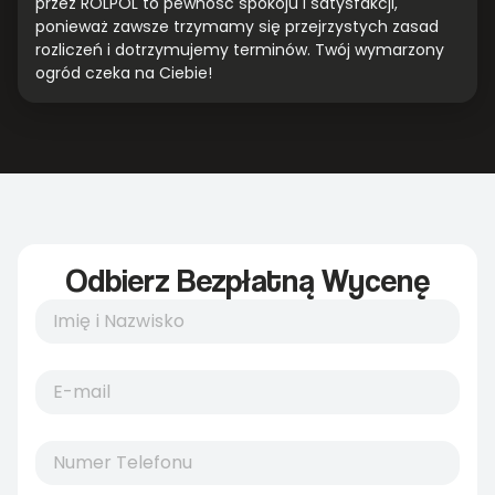
przez ROLPOL to pewność spokoju i satysfakcji,
ponieważ zawsze trzymamy się przejrzystych zasad
rozliczeń i dotrzymujemy terminów. Twój wymarzony
ogród czeka na Ciebie!
Odbierz Bezpłatną Wycenę