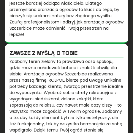
jeszcze bardziej odciąża właściciela. Dlatego
przemyślana aranżacja ogrodów to klucz do tego, by
cieszyć się urokami natury bez zbędnego wysiłku.
Zaufaj profesjonalistom i odkryj, jak aranżacja ogrodów
Szczerbice może odmienić Twoją przestrzeń na
lepsze!
ZAWSZE Z MYŚLĄ O TOBIE
Zadbany teren zielony to prawdziwa oaza spokoju,
gdzie można naładować baterie i znaleźć chwilę dla
siebie. Aranżacja ogrodów Szczerbice realizowana
przez naszą firmę, ROLPOL, bierze pod uwagę unikalne
potrzeby każdego klienta, tworząc przestrzenie idealne
do wypoczynku. Wyobraź sobie strefy rekreacyjne z
wygodnymi siedziskami, zielone zakątki, które
zapraszają do relaksu, czy nawet małe oazy ciszy – to
wszystko może zagościć w Twoim ogrodzie. Zadbamy
o to, aby każdy element był nie tylko estetyczny, ale
też funkcjonalny, tak by wszystko harmonijnie ze sobą
współgrało. Dzięki temu Twój ogród stanie się