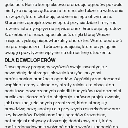
gościach. Nasza kompleksowa aranżacja ogrodów pozwala
nie tylko na uporządkowanie terenu, ale także na wdrożenie
rozwiązań, które ułatwiają codzienne jego utrzymanie.
Starannie zaprojektowany ogród przy siedzibie firmy ma
również istotny wpływ na jej wizerunek. Aranżacja ogrodów
Szczerbice to nasza specjalność, dzięki której Wasze
miejsca zyskają niepowtarzalny charakter. Warto postawić
na profesjonalizm i twórcze podejście, które przyciągnie
uwagę i pozytywnie wpłynie na atmosferę otoczenia.
DLA DEWELOPERÓW
Deweloperzy pragnący wyróżnić swoje inwestycje z
pewnością dostrzegą, jak wiele korzyści przynosi
profesjonalna aranżacja ogrodów. Ogródki przed domami,
wspólne tereny zielone czy strefy relaksu to absolutna
podstawa nowoczesnych osiedli i budynków użyteczności
publicznej. Nasza oferta obejmuje zarówno projektowanie,
jak i realizację zielonych przestrzeni, które staną się
prawdziwą oazą spokoju dla przyszłych mieszkańców oraz
użytkowników. Dzięki aranżacji ogrodów Szczerbice,
potencjalni nabywcy otrzymują dodatkowy atut, który
może zdecydowanie wpłynąć na ich wybór i zachęcić do