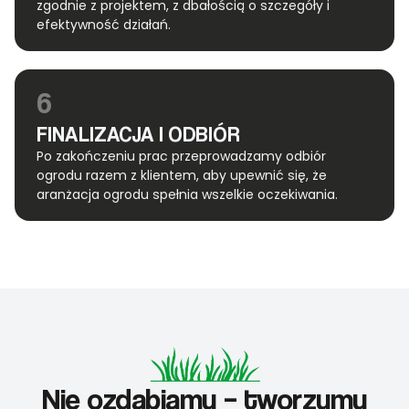
zgodnie z projektem, z dbałością o szczegóły i
efektywność działań.
6
FINALIZACJA I ODBIÓR
Po zakończeniu prac przeprowadzamy odbiór
ogrodu razem z klientem, aby upewnić się, że
aranżacja ogrodu spełnia wszelkie oczekiwania.
Nie ozdabiamy – tworzymy