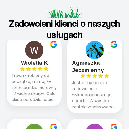
Zadowoleni klienci o naszych
usługach
Wioletta K
Agnieszka
Jeczmienny
Trawnik robiony od
początku, mimo, że
Jesteśmy bardzo
teren bardzo nierówny
zadowoleni z
i 2 wielkie skarpy. Cała
wykonania naszego
ekipa poradziła sobie
ogrodu . Wszystko
WSPANIALE od
zostało zrealizowane
początku do końca,
fachowo, rzetelnie i
profesionalny sprzęt,
zgodnie z naszymi
panowie wiedzą co
oczekiwaniami. Prace