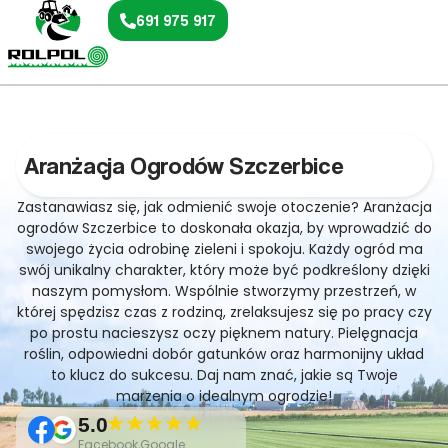
691 975 917
Aranżacja Ogrodów Szczerbice
Zastanawiasz się, jak odmienić swoje otoczenie? Aranżacja
ogrodów Szczerbice to doskonała okazja, by wprowadzić do
swojego życia odrobinę zieleni i spokoju. Każdy ogród ma
swój unikalny charakter, który może być podkreślony dzięki
naszym pomysłom. Wspólnie stworzymy przestrzeń, w
której spędzisz czas z rodziną, zrelaksujesz się po pracy czy
po prostu nacieszysz oczy pięknem natury. Pielęgnacja
roślin, odpowiedni dobór gatunków oraz harmonijny układ
to klucz do sukcesu. Daj nam znać, jakie są Twoje
marzenia o idealnym ogrodzie!
5.0
Facebook,Google