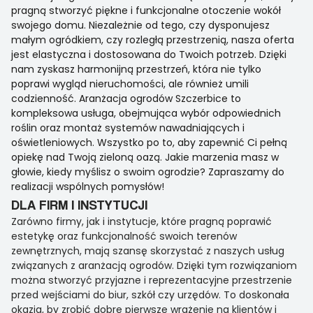
pragną stworzyć piękne i funkcjonalne otoczenie wokół
swojego domu. Niezależnie od tego, czy dysponujesz
małym ogródkiem, czy rozległą przestrzenią, nasza oferta
jest elastyczna i dostosowana do Twoich potrzeb. Dzięki
nam zyskasz harmonijną przestrzeń, która nie tylko
poprawi wygląd nieruchomości, ale również umili
codzienność. Aranżacja ogrodów Szczerbice to
kompleksowa usługa, obejmująca wybór odpowiednich
roślin oraz montaż systemów nawadniających i
oświetleniowych. Wszystko po to, aby zapewnić Ci pełną
opiekę nad Twoją zieloną oazą. Jakie marzenia masz w
głowie, kiedy myślisz o swoim ogrodzie? Zapraszamy do
realizacji wspólnych pomysłów!
DLA FIRM I INSTYTUCJI
Zarówno firmy, jak i instytucje, które pragną poprawić
estetykę oraz funkcjonalność swoich terenów
zewnętrznych, mają szansę skorzystać z naszych usług
związanych z aranżacją ogrodów. Dzięki tym rozwiązaniom
można stworzyć przyjazne i reprezentacyjne przestrzenie
przed wejściami do biur, szkół czy urzędów. To doskonała
okazja, by zrobić dobre pierwsze wrażenie na klientów i