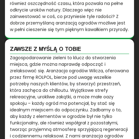
również oszczędność czasu, która pozwala na pełne
odkrycie uroków natury. Dlaczego więc nie
zainwestować w coś, co przyniesie tyle radości? Z
dobrze przemyślaną aranżacją ogrodów możliwe jest
w pełni cieszenie się tym pięknym kawałkiem przyrody.
ZAWSZE Z MYŚLĄ O TOBIE
Zagospodarowanie zieleni to klucz do stworzenia
miejsca, gdzie można naprawdę odpocząć i
zrelaksować się. Aranżacja ogrodów Wilcza, oferowana
przez firmę ROLPOL, bierze pod uwagę wszelkie
potrzeby naszych klientów, by stworzyć przestrzeń,
która zachęca do chilloutu. Wyjątkowe strefy
rekreacyjne, urokliwe zakątki, a może małe oazy
spokoju – każdy ogród ma potencjał, by stać się
idealnym miejscem do odpoczynku. Zadbamy o to,
aby każdy z elementów w ogrodzie był nie tylko
funkcjonalny, ale również współgrał z pozostałymi,
tworząc przyjemną atmosferę sprzyjającą regeneracji
i codziennemu relaksowi. Z nami aranżacja ogrodów