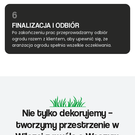
6
FINALIZACJA I ODBIÓR
Po zakończeniu prac przeprowadzamy odbiór
ogrodu razem z klientem, aby upewnić się, że
aranżacja ogrodu spełnia wszelkie oczekiwania.
Nie tylko dekorujemy –
tworzymy przestrzenie w