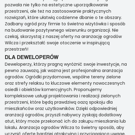
pozwala nie tylko na estetyczne uporządkowanie
przestrzeni, ale też na zastosowanie praktycznych
rozwiązań, które ułatwią codzienne dbanie o te obszary.
Zadbany ogród przy firmie to świetna wizytówka i sposób
na budowanie pozytywnego wizerunku organizacji. Nie
czekaj, skorzystaj z naszej oferty na aranżację ogrodów
Wilcza i przekształć swoje otoczenie w inspirującą
przestrzeń!
DLA DEWELOPERÓW
Deweloperzy, którzy pragną wyróżnić swoje inwestycje, na
pewno zauważą, jak ważna jest profesjonalna aranżacja
ogrodów. Ogródki przydomowe, wspólne tereny zielone
oraz strefy relaksu to kluczowe elementy nowoczesnych
osiedli i obiektów komercyjnych. Proponujemy
kompleksowe usługi projektowania i realizacji zielonych
przestrzeni, które będą prawdziwą oazą spokoju dla
mieszkańców oraz użytkowników. Dzięki odpowiedniej
aranżacji ogrodów, przyszli nabywcy zyskają dodatkowy
atut, który może przekonać ich do zakupu mieszkania lub
lokalu. Aranżacja ogrodów Wilcza to świetny sposób, aby
uczynić ofertę bardziej atrakcyjną i przyciągającą uwagę.