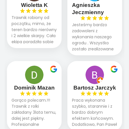
Wioletta K
Agnieszka
Jeczmienny
Trawnik robiony od
początku, mimo, że
Jesteśmy bardzo
teren bardzo nierówny
zadowoleni z
i 2 wielkie skarpy. Cała
wykonania naszego
ekipa poradziła sobie
ogrodu . Wszystko
WSPANIALE od
zostało zrealizowane
początku do końca,
fachowo, rzetelnie i
profesionalny sprzęt,
zgodnie z naszymi
panowie wiedzą co
oczekiwaniami. Prace
robią. Wszystko poszło
przebiegały sprawnie
sprawnie i szybko.
dzięki temu,że firma
Doradztwo w
działa kompleksowo :
Dominik Mazan
Bartosz Jarczyk
pielęgnacji trawnika
ogrodnictwo,nawodnienie,
teraz i na późniejszym
brukarstwo.Efekt
Gorąco polecam.!!!
Praca wykonana
etapie jest dużym
końcowy przerósł
Trawnik z rolki
szybko, starannie i z
plusem. Teraz razem
nasze oczekiwania.
zakładany 3lata temu,
bardzo dobrym
z dzieckiem i małym
Polecamy tę firmę
dalej jest piękny.
efektem końcowym.
pieskiem cieszymy się
wszystkim , którzy
Profesjonalne
Dodatkowo, Pan Paweł
pięknym trawnikiem :)
marzą o pięknym