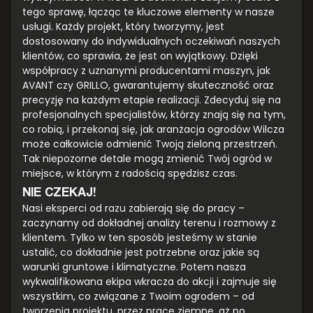
tego sprawę, łącząc te kluczowe elementy w nasze
usługi. Każdy projekt, który tworzymy, jest
dostosowany do indywidualnych oczekiwań naszych
klientów, co sprawia, że jest on wyjątkowy. Dzięki
współpracy z uznanymi producentami maszyn, jak
AVANT czy GRILLO, gwarantujemy skuteczność oraz
precyzję na każdym etapie realizacji. Zdecyduj się na
profesjonalnych specjalistów, którzy znają się na tym,
co robią, i przekonaj się, jak aranżacja ogrodów Wilcza
może całkowicie odmienić Twoją zieloną przestrzeń.
Tak niepozorne detale mogą zmienić Twój ogród w
miejsce, w którym z radością spędzisz czas.
NIE CZEKAJ!
Nasi eksperci od razu zabierają się do pracy –
zaczynamy od dokładnej analizy terenu i rozmowy z
klientem. Tylko w ten sposób jesteśmy w stanie
ustalić, co dokładnie jest potrzebne oraz jakie są
warunki gruntowe i klimatyczne. Potem nasza
wykwalifikowana ekipa wkracza do akcji i zajmuje się
wszystkim, co związane z Twoim ogrodem – od
tworzenia projektu, przez prace ziemne, aż po