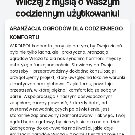
Wilczej z myślą o Waszym
codziennym użytkowaniu!
ARANŻACJA OGRODÓW DLA CODZIENNEGO
KOMFORTU
W ROLPOL koncentrujemy się na tym, by Twoja zieleń
była nie tylko ładna, ale i praktyczna. Aranżacja
ogrodów Wilcza to dla nas synonim harmonii między
estetyką a funkcjonalnością. Stawiamy na Twoje
potrzeby – przeprowadzimy dokładną konsultację i
przygotujemy projekt, który uwzględnia lokalne warunki
klimatyczne oraz glebowe. Dzięki temu, powstaje
przestrzeń, w której piękno i komfort idą ze sobą w
parze. Współpracując z naszym doświadczonym
zespołem, mamy pewność, że każdy detal, od
systemów nawadniających po oświetlenie, jest
starannie zaplanowany i zamontowany. Tak więc, Twój
ogród będzie gotowy, by cieszyć się nim na co dzień.
Zachęcamy do odkrywania możliwości, jakie daje
Aranżacja ogrodów Wilcza – z nami stworzysz miejsce