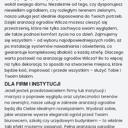
wokół swojego domu. Niezależnie od tego, czy dysponujesz
niewielkim ogródkiem, czy rozległym terenem zielonym,
nasza usługa jest idealnie dopasowana do Twoich potrzeb.
Dzięki aranżacji ogrodów Wilcza możesz cieszyć się
przestrzenią, która nie tylko zachwyca swoim wyglądem,
ale także podnosi komfort życia na co dzień. Zajmujemy
się wszystkim – od wyboru najodpowiedniejszych roślin, aż
po instalację systemów nawadniania i oświetlenia, co
gwarantuje kompleksową dbałość o każdą strefę. Dlaczego
warto postawić na aranżację ogrodów Wilcza? Bo to więcej
niż tylko dekoracja; to sposób na stworzenie miejsca, które
będzie koić, inspirować i przede wszystkim – służyć Tobie i
Twoim bliskim.
DLA FIRM I INSTYTUCJI
Jeżeli jesteś przedstawicielem firmy lub instytucji i
marzysz o poprawie wyglądu oraz użyteczności terenów
na zewnątrz, nasze usługi w zakresie aranżacji ogrodów
będą dla Ciebie idealnym rozwiązaniem. Wyobraź sobie,
jakie wrażenie wywrze elegancki ogród przed Twoim
biurowcem, szkołą czy urzędowym budynkiem – to właśnie
taki efekt możemy osiągnąć. Pełna aranżacja ogrodów