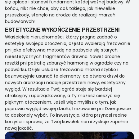
się opłaca i stanowi fundament każdej ważnej budowy. W
końcu, nikt nie chce, aby coś takiego, jak niewielkie
przeszkody, stanęło na drodze do realizacji marzeń
budowlanych!
ESTETYCZNE WYKOŃCZENIE PRZESTRZENI
Właściciele nieruchomości, którzy pragną zadbać o
estetykę swojego otoczenia, często wybierają frezowanie
pni jako efektywną metodę na pozbycie się starych,
nieestetycznych fragmentów drewna. Nawet drobne
resztki pni potrafią zaburzyć harmonię w ogrodzie czy na
podwórku. Dzięki usłudze frezowania można szybko i
bezinwazyjnie usunąć te elementy, co otwiera drzwi do
nowych aranżacji i nadaje przestrzeni nowy, estetyczny
wygląd. W rezultacie Twój ogród staje się bardziej
atrakcyjny i uporządkowany, a Ty możesz cieszyć się
pięknym otoczeniem. Jeżeli więc myślisz o tym, jak
poprawić wygląd swojej działki, frezowanie pni Dziergowice
to doskonały wybór. To inwestycja, która przynosi realne
korzyści i sprawia, że Twój kawałek ziemi zyskuje zupełnie
nową jakość.