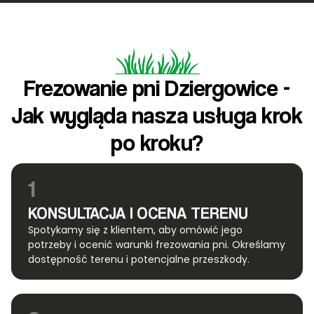
Frezowanie pni Dziergowice -
Jak wygląda nasza usługa krok
po kroku?
1
KONSULTACJA I OCENA TERENU
Spotykamy się z klientem, aby omówić jego
potrzeby i ocenić warunki frezowania pni. Określamy
dostępność terenu i potencjalne przeszkody.