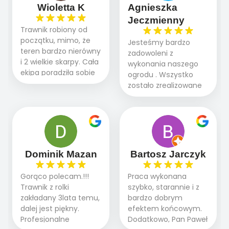
Wioletta K
Agnieszka
Jeczmienny
Trawnik robiony od
początku, mimo, że
Jesteśmy bardzo
teren bardzo nierówny
zadowoleni z
i 2 wielkie skarpy. Cała
wykonania naszego
ekipa poradziła sobie
ogrodu . Wszystko
WSPANIALE od
zostało zrealizowane
początku do końca,
fachowo, rzetelnie i
profesionalny sprzęt,
zgodnie z naszymi
panowie wiedzą co
oczekiwaniami. Prace
robią. Wszystko poszło
przebiegały sprawnie
sprawnie i szybko.
dzięki temu,że firma
Doradztwo w
działa kompleksowo :
Dominik Mazan
Bartosz Jarczyk
pielęgnacji trawnika
ogrodnictwo,nawodnienie,
teraz i na późniejszym
brukarstwo.Efekt
Gorąco polecam.!!!
Praca wykonana
etapie jest dużym
końcowy przerósł
Trawnik z rolki
szybko, starannie i z
plusem. Teraz razem
nasze oczekiwania.
zakładany 3lata temu,
bardzo dobrym
z dzieckiem i małym
Polecamy tę firmę
dalej jest piękny.
efektem końcowym.
pieskiem cieszymy się
wszystkim , którzy
Profesjonalne
Dodatkowo, Pan Paweł
pięknym trawnikiem :)
marzą o pięknym