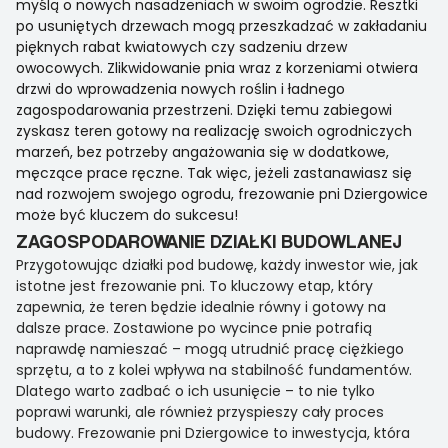
myślą o nowych nasadzeniach w swoim ogrodzie. Resztki
po usuniętych drzewach mogą przeszkadzać w zakładaniu
pięknych rabat kwiatowych czy sadzeniu drzew
owocowych. Zlikwidowanie pnia wraz z korzeniami otwiera
drzwi do wprowadzenia nowych roślin i ładnego
zagospodarowania przestrzeni. Dzięki temu zabiegowi
zyskasz teren gotowy na realizację swoich ogrodniczych
marzeń, bez potrzeby angażowania się w dodatkowe,
męczące prace ręczne. Tak więc, jeżeli zastanawiasz się
nad rozwojem swojego ogrodu, frezowanie pni Dziergowice
może być kluczem do sukcesu!
ZAGOSPODAROWANIE DZIAŁKI BUDOWLANEJ
Przygotowując działki pod budowę, każdy inwestor wie, jak
istotne jest frezowanie pni. To kluczowy etap, który
zapewnia, że teren będzie idealnie równy i gotowy na
dalsze prace. Zostawione po wycince pnie potrafią
naprawdę namieszać – mogą utrudnić pracę ciężkiego
sprzętu, a to z kolei wpływa na stabilność fundamentów.
Dlatego warto zadbać o ich usunięcie – to nie tylko
poprawi warunki, ale również przyspieszy cały proces
budowy. Frezowanie pni Dziergowice to inwestycja, która