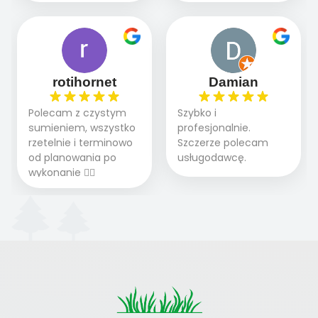
podejście do pracy,
chętnie udziela porad
A trawa robi efekt
ogrodzie.
terminowo wykonane
i odpowiedzie na
WOW. Polecam firmę
2 zlecenia na rolkę.
pytania.
w 100%
Polecam.
rotihornet
Damian
Polecam z czystym
Szybko i
sumieniem, wszystko
profesjonalnie.
rzetelnie i terminowo
Szczerze polecam
od planowania po
usługodawcę.
wykonanie 👍🏻