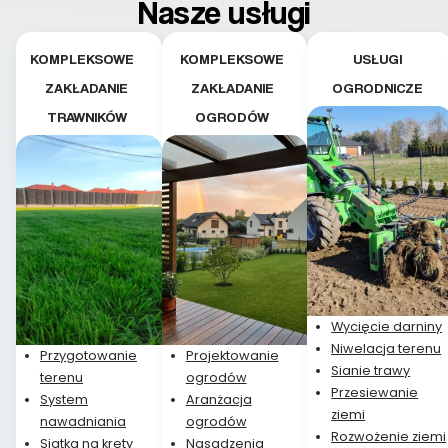
Nasze usługi
KOMPLEKSOWE
KOMPLEKSOWE
USŁUGI
ZAKŁADANIE
ZAKŁADANIE
OGRODNICZE
TRAWNIKÓW
OGRODÓW
Wycięcie darniny
Niwelacja terenu
Przygotowanie
Projektowanie
Sianie trawy
terenu
ogrodów
Przesiewanie
System
Aranżacja
ziemi
nawadniania
ogrodów
Rozwożenie ziemi
Siatka na krety
Nasadzenia