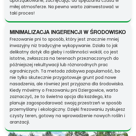
uporządkowane, zachęcając do spędzania czasu w
miłej atmosferze. Na pewno warto zainwestować w
taki proces!
MINIMALIZACJA INGERENCJI W ŚRODOWISKO
Frezowanie pni to sposób, który jest znacznie mniej
inwazyjny niż tradycyjne wykopywanie. Działa to jak
delikatny dotyk dla gleby i roślinności wokół, co jest
istotne, zwłaszcza na terenach przeznaczonych do
późniejszej rekultywacji lub różnorodnych prac
ogrodniczych. Ta metoda zdobywa popularność, bo
nie tylko skutecznie przygotowuje grunt pod nowe
nasadzenia, ale również jest przyjazna dla środowiska.
Kiedy mówimy o Frezowaniu pni Dziergowice, warto
zaznaczyć, że to świetna opcja dla każdego, kto
planuje zagospodarować swoją przestrzeń w sposób
przemyślany i ekologiczny. Dzięki frezowaniu zyskujesz
czysty teren, gotowy na wprowadzenie nowych roślin i
aranżacji.