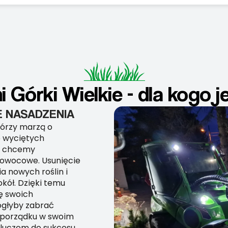
 Górki Wielkie - dla kogo 
 NASADZENIA
tórzy marzą o
o wyciętych
y chcemy
 owocowe. Usunięcie
a nowych roślin i
ół. Dzięki temu
ę swoich
ogłyby zabrać
o porządku w swoim
kluczem do sukcesu.