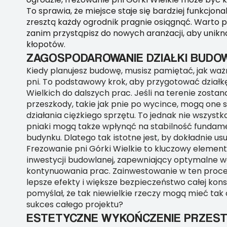
To sprawia, że miejsce staje się bardziej funkcjona
zresztą każdy ogrodnik pragnie osiągnąć. Warto 
zanim przystąpisz do nowych aranżacji, aby unik
kłopotów.
ZAGOSPODAROWANIE DZIAŁKI BUDO
Kiedy planujesz budowę, musisz pamiętać, jak waż
pni. To podstawowy krok, aby przygotować dział
Wielkich do dalszych prac. Jeśli na terenie zostan
przeszkody, takie jak pnie po wycince, mogą one 
działania ciężkiego sprzętu. To jednak nie wszyst
pniaki mogą także wpłynąć na stabilność funda
budynku. Dlatego tak istotne jest, by dokładnie us
Frezowanie pni Górki Wielkie to kluczowy element
inwestycji budowlanej, zapewniający optymalne w
kontynuowania prac. Zainwestowanie w ten proces
lepsze efekty i większe bezpieczeństwo całej konst
pomyślał, że tak niewielkie rzeczy mogą mieć ta
sukces całego projektu?
ESTETYCZNE WYKOŃCZENIE PRZEST