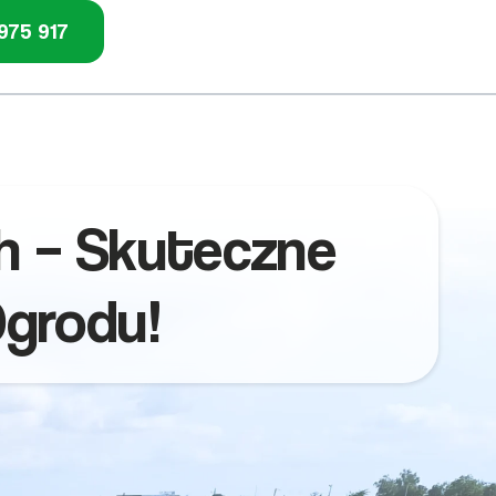
975 917
h – Skuteczne
Ogrodu!