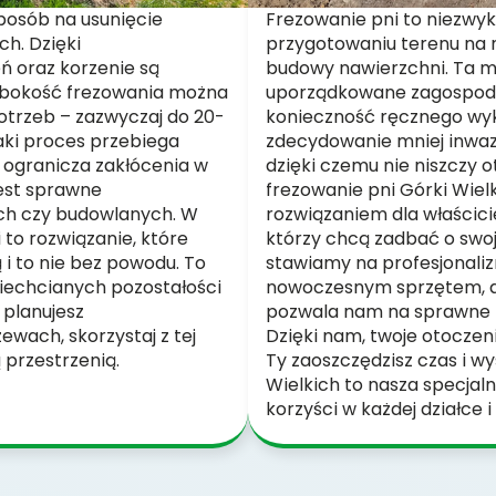
posób na usunięcie
Frezowanie pni to niezwykl
h. Dzięki
przygotowaniu terenu na 
ń oraz korzenie są
budowy nawierzchni. Ta m
ębokość frezowania można
uporządkowane zagospodar
trzeb – zazwyczaj do 20-
konieczność ręcznego wyko
aki proces przebiega
zdecydowanie mniej inwazy
o ogranicza zakłócenia w
dzięki czemu nie niszczy o
jest sprawne
frezowanie pni Górki Wiel
ch czy budowlanych. W
rozwiązaniem dla właścici
to rozwiązanie, które
którzy chcą zadbać o swo
 i to nie bez powodu. To
stawiamy na profesjonaliz
niechcianych pozostałości
nowoczesnym sprzętem, a
 planujesz
pozwala nam na sprawne i 
wach, skorzystaj z tej
Dzięki nam, twoje otoczen
ą przestrzenią.
Ty zaoszczędzisz czas i w
Wielkich to nasza specjal
korzyści w każdej działce i