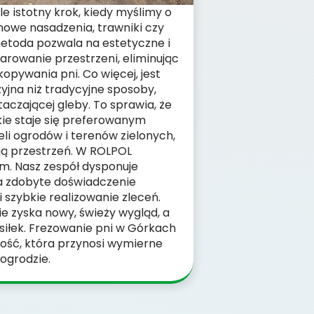
e istotny krok, kiedy myślimy o
nowe nasadzenia, trawniki czy
etoda pozwala na estetyczne i
owanie przestrzeni, eliminując
pywania pni. Co więcej, jest
jna niż tradycyjne sposoby,
taczającej gleby. To sprawia, że
kie staje się preferowanym
eli ogrodów i terenów zielonych,
ją przestrzeń. W ROLPOL
m. Nasz zespół dysponuje
 zdobyte doświadczenie
szybkie realizowanie zleceń.
ie zyska nowy, świeży wygląd, a
ysiłek. Frezowanie pni w Górkach
ność, która przynosi wymierne
 ogrodzie.