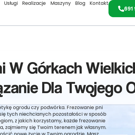
Usługi
Realizacje
Maszyny
Blog
Kontakt
691 
ni W Górkach Wielkic
zanie Dla Twojego 
tetykę ogrodu czy podwórka. Frezowanie pni
 się tych niechcianych pozostałości w sposób
giom, z jakich korzystamy, każde frezowanie
nia, zajmiemy się Twoim terenem jak własnym.
gościć nowe życie w Twoim ogrodzie. Masz