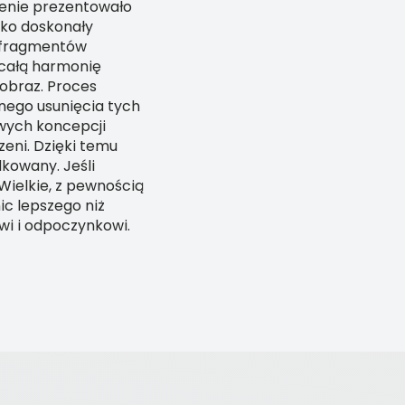
zenie prezentowało
jako doskonały
h fragmentów
 całą harmonię
obraz. Proces
nego usunięcia tych
wych koncepcji
zeni. Dzięki temu
dkowany. Jeśli
 Wielkie, z pewnością
ic lepszego niż
wi i odpoczynkowi.