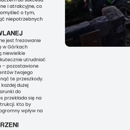
lne i atrakcyjne, co
pomyśleć o tym,
nąć niepotrzebnych
WLANEJ
ne jest frezowanie
kę w Górkach
ą niewielkie
skutecznie utrudniać
ko – pozostawione
mentów twojego
unąć te przeszkody.
 każdej dużej
arunki do
 przekłada się na
rukcji. Kto by
k ogromny wpływ na
RZENI