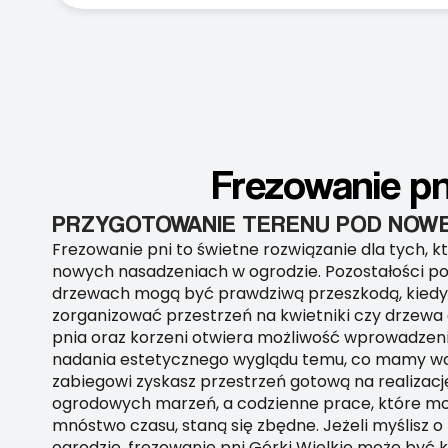
Frezowanie pni
PRZYGOTOWANIE TERENU POD NOWE
Frezowanie pni to świetne rozwiązanie dla tych, k
nowych nasadzeniach w ogrodzie. Pozostałości p
drzewach mogą być prawdziwą przeszkodą, kied
zorganizować przestrzeń na kwietniki czy drzewa
pnia oraz korzeni otwiera możliwość wprowadzeni
nadania estetycznego wyglądu temu, co mamy wok
zabiegowi zyskasz przestrzeń gotową na realizacj
ogrodowych marzeń, a codzienne prace, które m
mnóstwo czasu, staną się zbędne. Jeżeli myślisz 
ogrodzie, frezowanie pni Górki Wielkie może być 