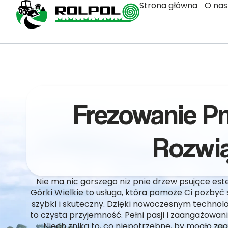
Strona główna
O nas
Frezowanie P
Rozwią
Nie ma nic gorszego niż pnie drzew psujące es
Górki Wielkie to usługa, która pomoże Ci pozbyć
szybki i skuteczny. Dzięki nowoczesnym technolo
to czysta przyjemność. Pełni pasji i zaangażowa
Niech znika to, co niepotrzebne, by mogło za