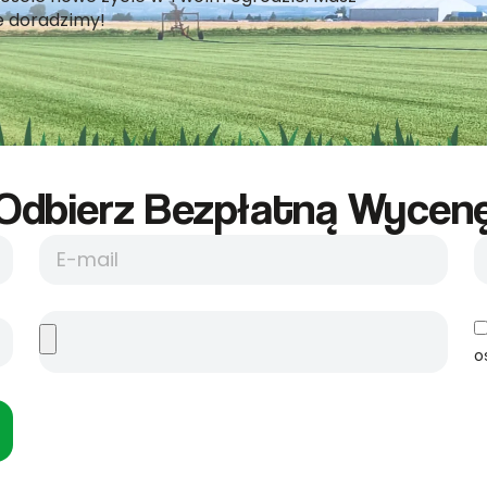
e doradzimy!
Odbierz Bezpłatną Wycene
o