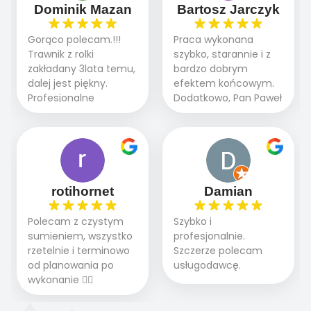
Doradztwo w
działa kompleksowo :
Dominik Mazan
Bartosz Jarczyk
pielęgnacji trawnika
ogrodnictwo,nawodnienie,
teraz i na późniejszym
brukarstwo.Efekt
Gorąco polecam.!!!
Praca wykonana
etapie jest dużym
końcowy przerósł
Trawnik z rolki
szybko, starannie i z
plusem. Teraz razem
nasze oczekiwania.
zakładany 3lata temu,
bardzo dobrym
z dzieckiem i małym
Polecamy tę firmę
dalej jest piękny.
efektem końcowym.
pieskiem cieszymy się
wszystkim , którzy
Profesjonalne
Dodatkowo, Pan Paweł
pięknym trawnikiem :)
marzą o pięknym
podejście do pracy,
chętnie udziela porad
A trawa robi efekt
ogrodzie.
terminowo wykonane
i odpowiedzie na
WOW. Polecam firmę
2 zlecenia na rolkę.
pytania.
w 100%
Polecam.
rotihornet
Damian
Polecam z czystym
Szybko i
sumieniem, wszystko
profesjonalnie.
rzetelnie i terminowo
Szczerze polecam
od planowania po
usługodawcę.
wykonanie 👍🏻