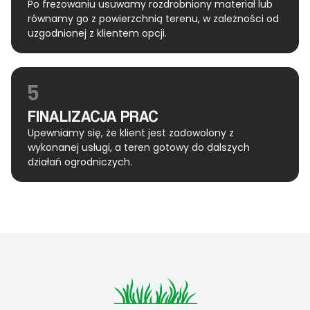
Po frezowaniu usuwamy rozdrobniony materiał lub
równamy go z powierzchnią terenu, w zależności od
uzgodnionej z klientem opcji.
5
FINALIZACJA PRAC
Upewniamy się, że klient jest zadowolony z
wykonanej usługi, a teren gotowy do dalszych
działań ogrodniczych.