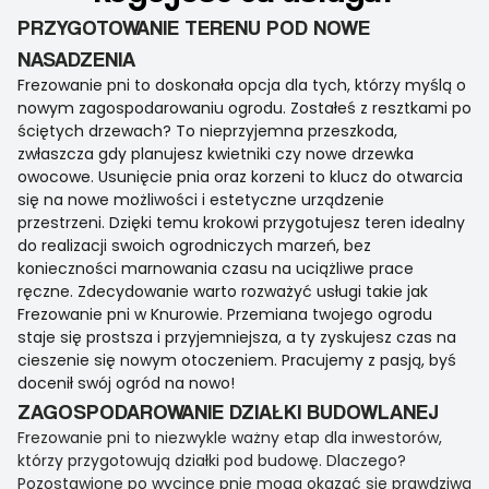
PRZYGOTOWANIE TERENU POD NOWE
NASADZENIA
Frezowanie pni to doskonała opcja dla tych, którzy myślą o
nowym zagospodarowaniu ogrodu. Zostałeś z resztkami po
ściętych drzewach? To nieprzyjemna przeszkoda,
zwłaszcza gdy planujesz kwietniki czy nowe drzewka
owocowe. Usunięcie pnia oraz korzeni to klucz do otwarcia
się na nowe możliwości i estetyczne urządzenie
przestrzeni. Dzięki temu krokowi przygotujesz teren idealny
do realizacji swoich ogrodniczych marzeń, bez
konieczności marnowania czasu na uciążliwe prace
ręczne. Zdecydowanie warto rozważyć usługi takie jak
Frezowanie pni w Knurowie. Przemiana twojego ogrodu
staje się prostsza i przyjemniejsza, a ty zyskujesz czas na
cieszenie się nowym otoczeniem. Pracujemy z pasją, byś
docenił swój ogród na nowo!
ZAGOSPODAROWANIE DZIAŁKI BUDOWLANEJ
Frezowanie pni to niezwykle ważny etap dla inwestorów,
którzy przygotowują działki pod budowę. Dlaczego?
Pozostawione po wycince pnie mogą okazać się prawdziwą