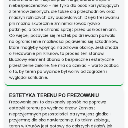
niebezpieczeństwo – nie tylko dla osób korzystających
z terenów zielonych, ale także dla przechodniów oraz
maszyn rolniczych czy budowlanych. Dzięki frezowaniu
pni można skutecznie zminimalizować ryzyko
potknięć, a także chronić sprzęt przed uszkodzeniami.
Co więcej, pozbycie się resztek po drzewach pozwala
na ograniczenie możliwości pojawienia się szkodników,
które mogłyby wpłynąć na zdrowie okolicy. Jeśli chodzi
o Frezowanie pni Knurów, to proces ten stanowi
kluczowy element dbania o bezpieczne i estetyczne
przestrzenie zielone. Nie ma co czekać – warto zadbać
o to, by teren po wycince był wolny od zagrożeń i
wyglądał schludnie.
ESTETYKA TERENU PO FREZOWANIU
Frezowanie pni to doskonały sposób na poprawę
estetyki terenu po wycince drzew. Zamiast
nieprzyjemnych pozostałości, otrzymujesz gładką i
przyjemną dla oka nawierzchnię. Po takim zabiegu,
teren w Knurów jest gotowy do dalszych działań, jak