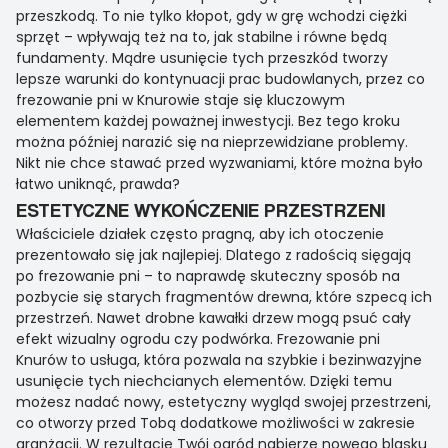
przeszkodą. To nie tylko kłopot, gdy w grę wchodzi ciężki
sprzęt – wpływają też na to, jak stabilne i równe będą
fundamenty. Mądre usunięcie tych przeszkód tworzy
lepsze warunki do kontynuacji prac budowlanych, przez co
frezowanie pni w Knurowie staje się kluczowym
elementem każdej poważnej inwestycji. Bez tego kroku
można później narazić się na nieprzewidziane problemy.
Nikt nie chce stawać przed wyzwaniami, które można było
łatwo uniknąć, prawda?
ESTETYCZNE WYKOŃCZENIE PRZESTRZENI
Właściciele działek często pragną, aby ich otoczenie
prezentowało się jak najlepiej. Dlatego z radością sięgają
po frezowanie pni – to naprawdę skuteczny sposób na
pozbycie się starych fragmentów drewna, które szpecą ich
przestrzeń. Nawet drobne kawałki drzew mogą psuć cały
efekt wizualny ogrodu czy podwórka. Frezowanie pni
Knurów to usługa, która pozwala na szybkie i bezinwazyjne
usunięcie tych niechcianych elementów. Dzięki temu
możesz nadać nowy, estetyczny wygląd swojej przestrzeni,
co otworzy przed Tobą dodatkowe możliwości w zakresie
aranżacji. W rezultacie Twój ogród nabierze nowego blasku