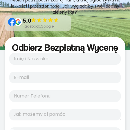
Twoich potrzebach. Zaufaj nam, a twój ogród zyska na
lekkości i przestronności. Jak wyglądałby Twój idealny
zielony kąt?
5.0
Facebook,Google
Odbierz Bezpłatną Wycenę