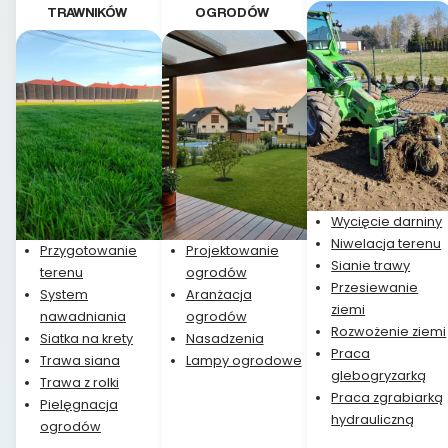
TRAWNIKÓW
OGRODÓW
Wycięcie darniny
Niwelacja terenu
Przygotowanie
Projektowanie
Sianie trawy
terenu
ogrodów
Przesiewanie
System
Aranżacja
ziemi
nawadniania
ogrodów
Rozwożenie ziemi
Siatka na krety
Nasadzenia
Praca
Trawa siana
Lampy ogrodowe
glebogryzarką
Trawa z rolki
Praca zgrabiarką
Pielęgnacja
hydrauliczną
ogrodów