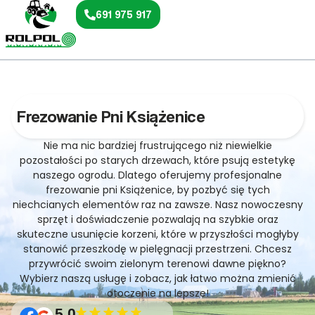
691 975 917
Frezowanie Pni Książenice
Nie ma nic bardziej frustrującego niż niewielkie
pozostałości po starych drzewach, które psują estetykę
naszego ogrodu. Dlatego oferujemy profesjonalne
frezowanie pni Książenice, by pozbyć się tych
niechcianych elementów raz na zawsze. Nasz nowoczesny
sprzęt i doświadczenie pozwalają na szybkie oraz
skuteczne usunięcie korzeni, które w przyszłości mogłyby
stanowić przeszkodę w pielęgnacji przestrzeni. Chcesz
przywrócić swoim zielonym terenowi dawne piękno?
Wybierz naszą usługę i zobacz, jak łatwo można zmienić
otoczenie na lepsze!
5.0