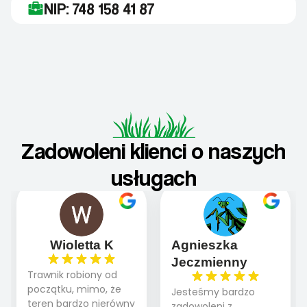
NIP: 748 158 41 87
Zadowoleni klienci o naszych
usługach
Wioletta K
Agnieszka
Jeczmienny
Trawnik robiony od
początku, mimo, że
Jesteśmy bardzo
teren bardzo nierówny
zadowoleni z