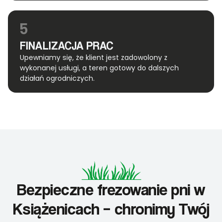
5
FINALIZACJA PRAC
Upewniamy się, że klient jest zadowolony z
wykonanej usługi, a teren gotowy do dalszych
działań ogrodniczych.
Bezpieczne frezowanie pni w
Książenicach – chronimy Twój