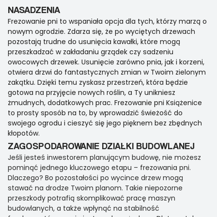
NASADZENIA
Frezowanie pni to wspaniała opcja dla tych, którzy marzą o
nowym ogrodzie. Zdarza się, że po wyciętych drzewach
pozostają trudne do usunięcia kawałki, które mogą
przeszkadzać w zakładaniu grządek czy sadzeniu
owocowych drzewek. Usunięcie zarówno pnia, jak i korzeni,
otwiera drzwi do fantastycznych zmian w Twoim zielonym
zakątku. Dzięki temu zyskasz przestrzeń, która będzie
gotowa na przyjęcie nowych roślin, a Ty unikniesz
żmudnych, dodatkowych prac. Frezowanie pni Książenice
to prosty sposób na to, by wprowadzić świeżość do
swojego ogrodu i cieszyć się jego pięknem bez zbędnych
kłopotów.
ZAGOSPODAROWANIE DZIAŁKI BUDOWLANEJ
Jeśli jesteś inwestorem planującym budowę, nie możesz
pominąć jednego kluczowego etapu – frezowania pni.
Dlaczego? Bo pozostałości po wycince drzew mogą
stawać na drodze Twoim planom. Takie niepozorne
przeszkody potrafią skomplikować pracę maszyn
budowlanych, a także wpłynąć na stabilność