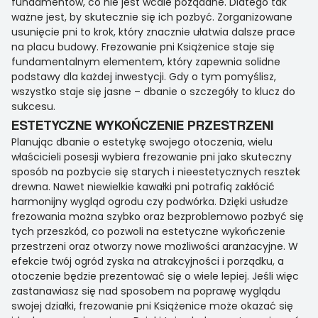
fundamentów, co nie jest wcale pożądane. Dlatego tak
ważne jest, by skutecznie się ich pozbyć. Zorganizowane
usunięcie pni to krok, który znacznie ułatwia dalsze prace
na placu budowy. Frezowanie pni Książenice staje się
fundamentalnym elementem, który zapewnia solidne
podstawy dla każdej inwestycji. Gdy o tym pomyślisz,
wszystko staje się jasne – dbanie o szczegóły to klucz do
sukcesu.
ESTETYCZNE WYKOŃCZENIE PRZESTRZENI
Planując dbanie o estetykę swojego otoczenia, wielu
właścicieli posesji wybiera frezowanie pni jako skuteczny
sposób na pozbycie się starych i nieestetycznych resztek
drewna. Nawet niewielkie kawałki pni potrafią zakłócić
harmonijny wygląd ogrodu czy podwórka. Dzięki usłudze
frezowania można szybko oraz bezproblemowo pozbyć się
tych przeszkód, co pozwoli na estetyczne wykończenie
przestrzeni oraz otworzy nowe możliwości aranżacyjne. W
efekcie twój ogród zyska na atrakcyjności i porządku, a
otoczenie będzie prezentować się o wiele lepiej. Jeśli więc
zastanawiasz się nad sposobem na poprawę wyglądu
swojej działki, frezowanie pni Książenice może okazać się