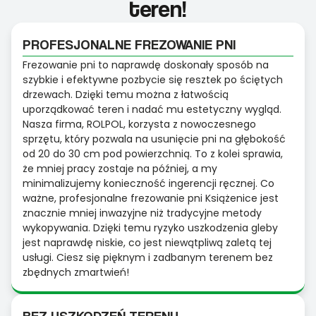
teren!
PROFESJONALNE FREZOWANIE PNI
Frezowanie pni to naprawdę doskonały sposób na
szybkie i efektywne pozbycie się resztek po ściętych
drzewach. Dzięki temu można z łatwością
uporządkować teren i nadać mu estetyczny wygląd.
Nasza firma, ROLPOL, korzysta z nowoczesnego
sprzętu, który pozwala na usunięcie pni na głębokość
od 20 do 30 cm pod powierzchnią. To z kolei sprawia,
że mniej pracy zostaje na później, a my
minimalizujemy konieczność ingerencji ręcznej. Co
ważne, profesjonalne frezowanie pni Książenice jest
znacznie mniej inwazyjne niż tradycyjne metody
wykopywania. Dzięki temu ryzyko uszkodzenia gleby
jest naprawdę niskie, co jest niewątpliwą zaletą tej
usługi. Ciesz się pięknym i zadbanym terenem bez
zbędnych zmartwień!
BEZ USZKODZEŃ TERENU