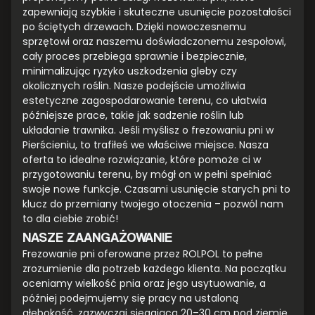
zapewniają szybkie i skuteczne usunięcie pozostałości
po ściętych drzewach. Dzięki nowoczesnemu
sprzętowi oraz naszemu doświadczonemu zespołowi,
cały proces przebiega sprawnie i bezpiecznie,
minimalizując ryzyko uszkodzenia gleby czy
okolicznych roślin. Nasze podejście umożliwia
estetyczne zagospodarowanie terenu, co ułatwia
późniejsze prace, takie jak sadzenie roślin lub
układanie trawnika. Jeśli myślisz o frezowaniu pni w
Pierścieniu, to trafiłeś we właściwe miejsce. Nasza
oferta to idealne rozwiązanie, które pomoże ci w
przygotowaniu terenu, by mógł on w pełni spełniać
swoje nowe funkcje. Czasami usunięcie starych pni to
klucz do przemiany twojego otoczenia – pozwól nam
to dla ciebie zrobić!
NASZE ZAANGAŻOWANIE
Frezowanie pni oferowane przez ROLPOL to pełne
zrozumienie dla potrzeb każdego klienta. Na początku
oceniamy wielkość pnia oraz jego usytuowanie, a
później podejmujemy się pracy na ustaloną
głębokość, zazwyczaj sięgającą 20–30 cm pod ziemię.