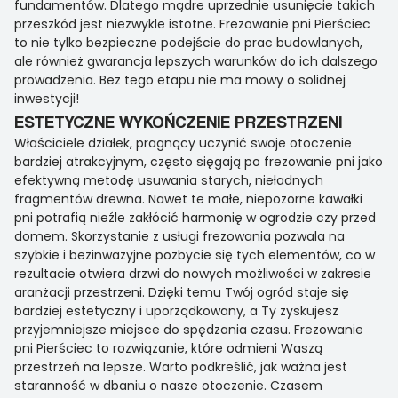
fundamentów. Dlatego mądre uprzednie usunięcie takich
przeszkód jest niezwykle istotne. Frezowanie pni Pierściec
to nie tylko bezpieczne podejście do prac budowlanych,
ale również gwarancja lepszych warunków do ich dalszego
prowadzenia. Bez tego etapu nie ma mowy o solidnej
inwestycji!
ESTETYCZNE WYKOŃCZENIE PRZESTRZENI
Właściciele działek, pragnący uczynić swoje otoczenie
bardziej atrakcyjnym, często sięgają po frezowanie pni jako
efektywną metodę usuwania starych, nieładnych
fragmentów drewna. Nawet te małe, niepozorne kawałki
pni potrafią nieźle zakłócić harmonię w ogrodzie czy przed
domem. Skorzystanie z usługi frezowania pozwala na
szybkie i bezinwazyjne pozbycie się tych elementów, co w
rezultacie otwiera drzwi do nowych możliwości w zakresie
aranżacji przestrzeni. Dzięki temu Twój ogród staje się
bardziej estetyczny i uporządkowany, a Ty zyskujesz
przyjemniejsze miejsce do spędzania czasu. Frezowanie
pni Pierściec to rozwiązanie, które odmieni Waszą
przestrzeń na lepsze. Warto podkreślić, jak ważna jest
staranność w dbaniu o nasze otoczenie. Czasem