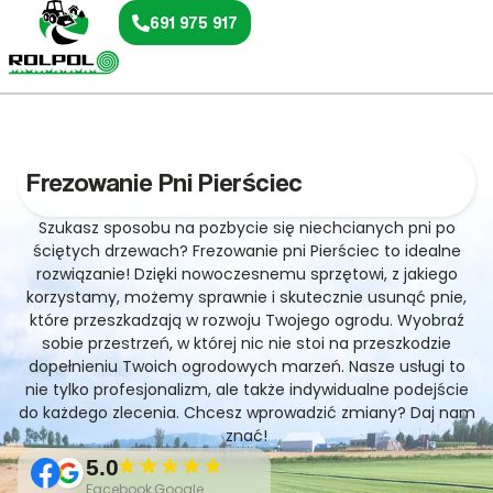
691 975 917
Frezowanie Pni Pierściec
Szukasz sposobu na pozbycie się niechcianych pni po
ściętych drzewach? Frezowanie pni Pierściec to idealne
rozwiązanie! Dzięki nowoczesnemu sprzętowi, z jakiego
korzystamy, możemy sprawnie i skutecznie usunąć pnie,
które przeszkadzają w rozwoju Twojego ogrodu. Wyobraź
sobie przestrzeń, w której nic nie stoi na przeszkodzie
dopełnieniu Twoich ogrodowych marzeń. Nasze usługi to
nie tylko profesjonalizm, ale także indywidualne podejście
do każdego zlecenia. Chcesz wprowadzić zmiany? Daj nam
znać!
5.0
Facebook,Google