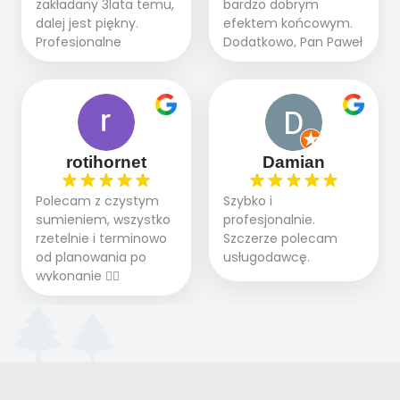
zakładany 3lata temu,
bardzo dobrym
z dzieckiem i małym
Polecamy tę firmę
dalej jest piękny.
efektem końcowym.
pieskiem cieszymy się
wszystkim , którzy
Profesjonalne
Dodatkowo, Pan Paweł
pięknym trawnikiem :)
marzą o pięknym
podejście do pracy,
chętnie udziela porad
A trawa robi efekt
ogrodzie.
terminowo wykonane
i odpowiedzie na
WOW. Polecam firmę
2 zlecenia na rolkę.
pytania.
w 100%
Polecam.
rotihornet
Damian
Polecam z czystym
Szybko i
sumieniem, wszystko
profesjonalnie.
rzetelnie i terminowo
Szczerze polecam
od planowania po
usługodawcę.
wykonanie 👍🏻