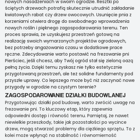
nowych nasadzeniach w swoim ogrodzie. Resztki po
ściętych drzewach potrafią skutecznie utrudnić zakładanie
kwiatowych rabat czy drzew owocowych. Usunięcie pnia z
korzeniami otwiera drogę do swobodnego wprowadzenia
nowych roślin i pięknego zagospodarowania terenu. Ten
proces sprawia, że uzyskujesz przestrzeń gotową na
realizację swoich wymarzonych projektów ogrodowych,
bez potrzeby angażowania czasu w dodatkowe prace
ręczne. Zdecydowanie warto postawić na frezowanie pni
Pierściec, jeśli chcesz, aby Twój ogród stał się zieloną oazą
pełną życia. Dzięki temu zyskasz nie tylko estetycznie
przygotowaną przestrzeń, ale też solidne fundamenty pod
przyszłe uprawy. Co lepszego może być niż zaczynać nowe
przygody w ogrodzie na czystym terenie?
ZAGOSPODAROWANIE DZIAŁKI BUDOWLANEJ
Przygotowując działki pod budowę, warto zwrócić uwagę na
frezowanie pni. To kluczowy etap, który zapewnia
odpowiedni dostęp i równość terenu. Pamiętaj, że nawet
niewielkie przeszkody, takie jak pozostałości po wycince
drzew, mogą stwarzać problemy dla ciężkiego sprzętu. To z
kolei może wpłynąć na stabilność i równomierność