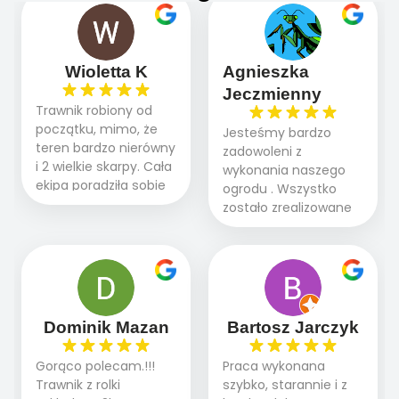
Wioletta K
Agnieszka
Jeczmienny
Trawnik robiony od
początku, mimo, że
Jesteśmy bardzo
teren bardzo nierówny
zadowoleni z
i 2 wielkie skarpy. Cała
wykonania naszego
ekipa poradziła sobie
ogrodu . Wszystko
WSPANIALE od
zostało zrealizowane
początku do końca,
fachowo, rzetelnie i
profesionalny sprzęt,
zgodnie z naszymi
panowie wiedzą co
oczekiwaniami. Prace
robią. Wszystko poszło
przebiegały sprawnie
sprawnie i szybko.
dzięki temu,że firma
Doradztwo w
działa kompleksowo :
Dominik Mazan
Bartosz Jarczyk
pielęgnacji trawnika
ogrodnictwo,nawodnienie,
teraz i na późniejszym
brukarstwo.Efekt
Gorąco polecam.!!!
Praca wykonana
etapie jest dużym
końcowy przerósł
Trawnik z rolki
szybko, starannie i z
plusem. Teraz razem
nasze oczekiwania.