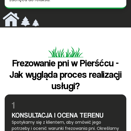
Frezowanie pni w Pierśćcu -
Jak wygląda proces realizacji
usługi?
1
KONSULTACJA I OCENA TERENU
Spotykamy się z klientem, aby omówić jego
potrzeby i ocenić warunki frezowania pni. Określamy