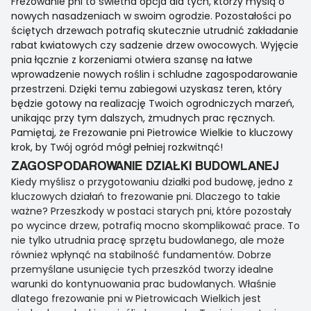
Frezowanie pni to świetna opcja dla tych, którzy myślą o
nowych nasadzeniach w swoim ogrodzie. Pozostałości po
ściętych drzewach potrafią skutecznie utrudnić zakładanie
rabat kwiatowych czy sadzenie drzew owocowych. Wyjęcie
pnia łącznie z korzeniami otwiera szansę na łatwe
wprowadzenie nowych roślin i schludne zagospodarowanie
przestrzeni. Dzięki temu zabiegowi uzyskasz teren, który
będzie gotowy na realizację Twoich ogrodniczych marzeń,
unikając przy tym dalszych, żmudnych prac ręcznych.
Pamiętaj, że Frezowanie pni Pietrowice Wielkie to kluczowy
krok, by Twój ogród mógł pełniej rozkwitnąć!
ZAGOSPODAROWANIE DZIAŁKI BUDOWLANEJ
Kiedy myślisz o przygotowaniu działki pod budowę, jedno z
kluczowych działań to frezowanie pni. Dlaczego to takie
ważne? Przeszkody w postaci starych pni, które pozostały
po wycince drzew, potrafią mocno skomplikować prace. To
nie tylko utrudnia pracę sprzętu budowlanego, ale może
również wpłynąć na stabilność fundamentów. Dobrze
przemyślane usunięcie tych przeszkód tworzy idealne
warunki do kontynuowania prac budowlanych. Właśnie
dlatego frezowanie pni w Pietrowicach Wielkich jest