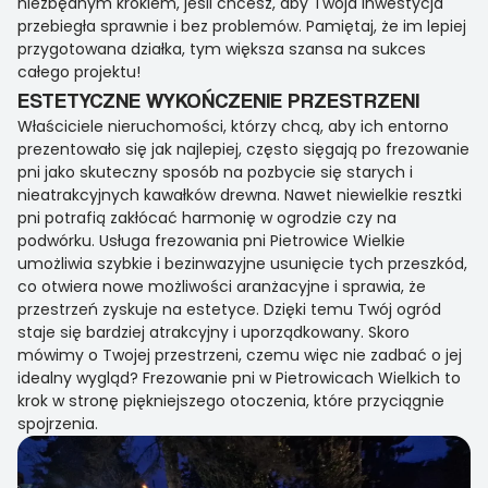
niezbędnym krokiem, jeśli chcesz, aby Twoja inwestycja
przebiegła sprawnie i bez problemów. Pamiętaj, że im lepiej
przygotowana działka, tym większa szansa na sukces
całego projektu!
ESTETYCZNE WYKOŃCZENIE PRZESTRZENI
Właściciele nieruchomości, którzy chcą, aby ich entorno
prezentowało się jak najlepiej, często sięgają po frezowanie
pni jako skuteczny sposób na pozbycie się starych i
nieatrakcyjnych kawałków drewna. Nawet niewielkie resztki
pni potrafią zakłócać harmonię w ogrodzie czy na
podwórku. Usługa frezowania pni Pietrowice Wielkie
umożliwia szybkie i bezinwazyjne usunięcie tych przeszkód,
co otwiera nowe możliwości aranżacyjne i sprawia, że
przestrzeń zyskuje na estetyce. Dzięki temu Twój ogród
staje się bardziej atrakcyjny i uporządkowany. Skoro
mówimy o Twojej przestrzeni, czemu więc nie zadbać o jej
idealny wygląd? Frezowanie pni w Pietrowicach Wielkich to
krok w stronę piękniejszego otoczenia, które przyciągnie
spojrzenia.