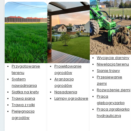
Wycięcie darniny
Niwelacja terenu
Przygotowanie
Projektowanie
Sianie trawy
terenu
ogrodów
Przesiewanie
System
Aranżacja
ziemi
nawadniania
ogrodów
Rozwożenie ziemi
Siatka na krety
Nasadzenia
Praca
Trawa siana
Lampy ogrodowe
glebogryzarką
Trawa z rolki
Praca zgrabiarką
Pielęgnacja
hydrauliczną
ogrodów