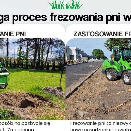
ga proces frezowania pni 
NIE PNI
ZASTOSOWANIE FR
posób na pozbycie się
Frezowanie pni to niezwykl
ach. Za pomocą
nowe nasadzenia, trawniki