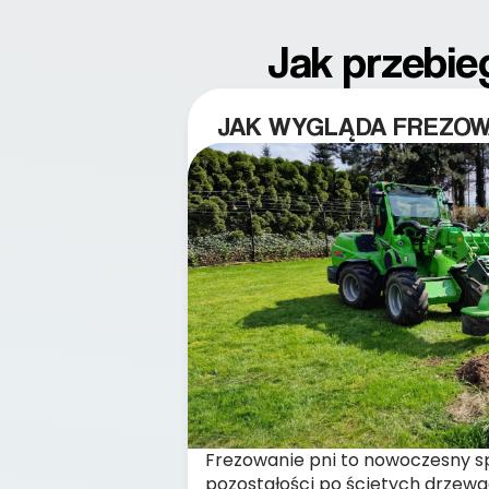
Jak przebie
JAK WYGLĄDA FREZOWA
Frezowanie pni to nowoczesny s
pozostałości po ściętych drzew