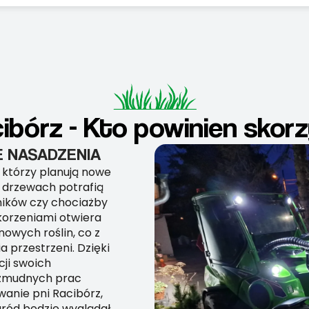
ibórz - Kto powinien skorz
 NASADZENIA
 którzy planują nowe
h drzewach potrafią
ników czy chociażby
korzeniami otwiera
wych roślin, co z
 przestrzeni. Dzięki
cji swoich
 żmudnych prac
owanie pni Racibórz,
ogród będzie wyglądał