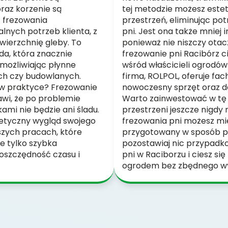
oraz korzenie są
tej metodzie możesz est
ć frezowania
przestrzeń, eliminując p
lnych potrzeb klienta, z
pni. Jest ona także mniej 
wierzchnię gleby. To
ponieważ nie niszczy otacz
a, która znacznie
frezowanie pni Racibórz c
umożliwiając płynne
wśród właścicieli ogrodów
ch czy budowlanych.
firma, ROLPOL, oferuje fa
a w praktyce? Frezowanie
nowoczesny sprzęt oraz d
rawi, że po problemie
Warto zainwestować w tę 
mi nie będzie ani śladu.
przestrzeni jeszcze nigdy 
stetyczny wygląd swojego
frezowania pni możesz mi
szych pracach, które
przygotowany w sposób pr
ie tylko szybka
pozostawiaj nic przypadko
 oszczędność czasu i
pni w Raciborzu i ciesz s
ogrodem bez zbędnego wy