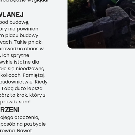
WLANEJ
i pod budowę,
óry nie powinien
im placu budowy
wach. Takie pniaki
wprowadzić chaos w
 ich sprytne
wykle istotne dla
ało się nieodzowną
kolicach. Pamiętaj,
budownictwie. Kiedy
d Tobą dużo lepsza
órz to krok, który z
 sprawdź sam!
RZENI
ojego otoczenia,
 sposób na pozbycie
drewna. Nawet