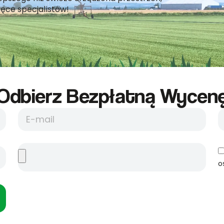
ęce specjalistów!
Odbierz Bezpłatną Wycene
o