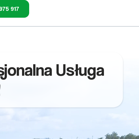
975 917
sjonalna Usługa
!