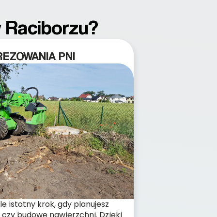
w Raciborzu?
EZOWANIA PNI
e istotny krok, gdy planujesz
 czy budowę nawierzchni. Dzięki