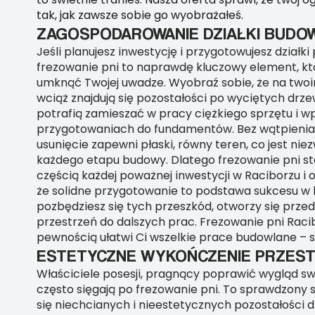
tak, jak zawsze sobie go wyobrażałeś.
ZAGOSPODAROWANIE DZIAŁKI BUDO
Jeśli planujesz inwestycję i przygotowujesz działk
frezowanie pni to naprawdę kluczowy element, kt
umknąć Twojej uwadze. Wyobraź sobie, że na two
wciąż znajdują się pozostałości po wyciętych drze
potrafią zamieszać w pracy ciężkiego sprzętu i 
przygotowaniach do fundamentów. Bez wątpienia,
usunięcie zapewni płaski, równy teren, co jest niez
każdego etapu budowy. Dlatego frezowanie pni st
częścią każdej poważnej inwestycji w Raciborzu i o
że solidne przygotowanie to podstawa sukcesu w 
pozbędziesz się tych przeszkód, otworzy się prze
przestrzeń do dalszych prac. Frezowanie pni Racib
pewnością ułatwi Ci wszelkie prace budowlane –
ESTETYCZNE WYKOŃCZENIE PRZEST
Właściciele posesji, pragnący poprawić wygląd sw
często sięgają po frezowanie pni. To sprawdzony
się niechcianych i nieestetycznych pozostałości 