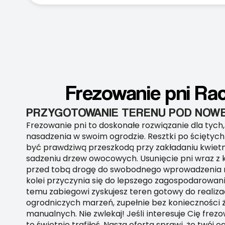
Frezowanie pni Rac
PRZYGOTOWANIE TERENU POD NOWE
Frezowanie pni to doskonałe rozwiązanie dla tych,
nasadzenia w swoim ogrodzie. Resztki po ściętyc
być prawdziwą przeszkodą przy zakładaniu kwiet
sadzeniu drzew owocowych. Usunięcie pni wraz z 
przed tobą drogę do swobodnego wprowadzenia no
kolei przyczynia się do lepszego zagospodarowania
temu zabiegowi zyskujesz teren gotowy do realiza
ogrodniczych marzeń, zupełnie bez konieczności
manualnych. Nie zwlekaj! Jeśli interesuje Cię frez
to świetnie trafiłeś. Nasza oferta sprawi, że twój 