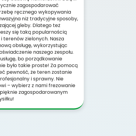
etycznie zagospodarować
otrzebę ręcznego wykopywania
inwazyjna niż tradycyjne sposoby,
ającej gleby. Dlatego też
ieszy się taką popularnością
 i terenów zielonych. Nasza
chową obsługę, wykorzystując
oświadczenie naszego zespołu.
usługę, bo porządkowanie
nie było takie proste! Za pomocą
eć pewność, że teren zostanie
ofesjonalny i sprawny. Nie
wi – wybierz z nami frezowanie
ię pięknie zagospodarowanym
siłku!