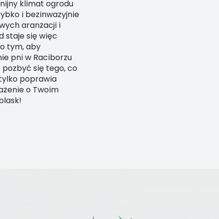
nijny klimat ogrodu
ybko i bezinwazyjnie
wych aranżacji i
 staje się więc
 o tym, aby
ie pni w Raciborzu
pozbyć się tego, co
 tylko poprawia
rażenie o Twoim
blask!