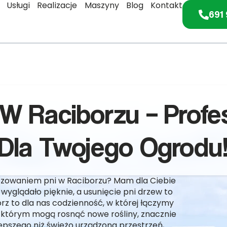
Usługi
Realizacje
Maszyny
Blog
Kontakt
691 
 W Raciborzu – Profe
Dla Twojego Ogrodu
 frezowaniem pni w Raciborzu? Mam dla Ciebie
yglądało pięknie, a usunięcie pni drzew to
rz to dla nas codzienność, w której łączymy
 którym mogą rosnąć nowe rośliny, znacznie
epszego niż świeżo urządzona przestrzeń,